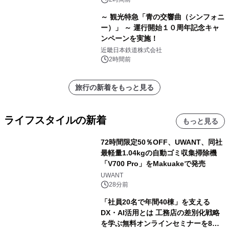
～ 観光特急「青の交響曲（シンフォニ
ー）」 ～ 運行開始１０周年記念キャ
ンペーンを実施！
近畿日本鉄道株式会社
2時間前
旅行の新着をもっと見る
ライフスタイルの新着
もっと見る
72時間限定50％OFF、UWANT、同社
最軽量1.04kgの自動ゴミ収集掃除機
「V700 Pro」をMakuakeで発売
UWANT
28分前
「社員20名で年間40棟」を支える
DX・AI活用とは 工務店の差別化戦略
を学ぶ無料オンラインセミナーを8月