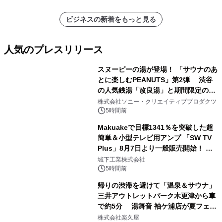
ビジネスの新着をもっと見る
人気のプレスリリース
スヌーピーの湯が登場！ 「サウナのあ
とに楽しむPEANUTS」第2弾 渋谷
の人気銭湯「改良湯」と期間限定のコ
1
ラボレーション サウナイキタイコラ
株式会社ソニー・クリエイティブプロダクツ
ボグッズも発売決定！
5時間前
Makuakeで目標1341％を突破した超
簡単＆小型テレビ用アンプ 「SW TV
Plus」8月7日より一般販売開始！ ケ
2
ーブル1本つなぐだけ、テレビの音が
城下工業株式会社
ぐっと豊かに
5時間前
帰りの渋滞を避けて「温泉＆サウナ」
三井アウトレットパーク木更津から車
で約5分 湯舞音 袖ケ浦店が夏フェア
3
メニューを提供
株式会社楽久屋