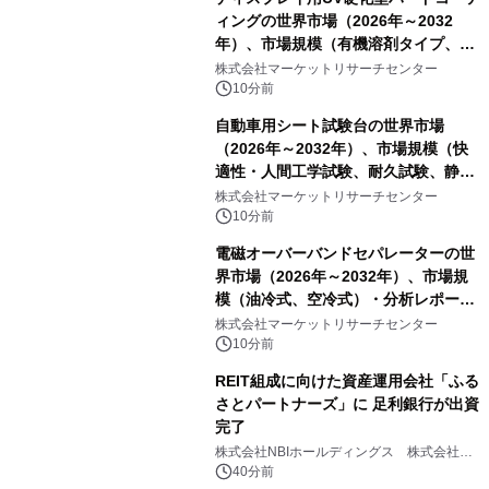
ィングの世界市場（2026年～2032
年）、市場規模（有機溶剤タイプ、無
機溶剤タイプ、その他）・分析レポー
株式会社マーケットリサーチセンター
トを発表
10分前
自動車用シート試験台の世界市場
（2026年～2032年）、市場規模（快
適性・人間工学試験、耐久試験、静的
試験、動的試験、その他）・分析レポ
株式会社マーケットリサーチセンター
ートを発表
10分前
電磁オーバーバンドセパレーターの世
界市場（2026年～2032年）、市場規
模（油冷式、空冷式）・分析レポート
を発表
株式会社マーケットリサーチセンター
10分前
REIT組成に向けた資産運用会社「ふる
さとパートナーズ」に 足利銀行が出資
完了
株式会社NBIホールディングス 株式会社
PROSPER
40分前