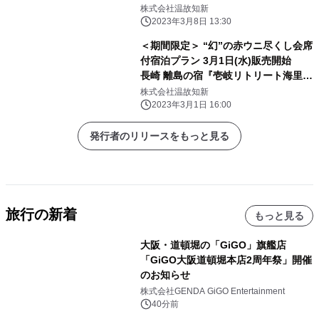
凪」 4月2日(日)開催
株式会社温故知新
2023年3月8日 13:30
＜期間限定＞ “幻”の赤ウニ尽くし会席
付宿泊プラン 3月1日(水)販売開始
長崎 離島の宿『壱岐リトリート海里村
上 by 温故知新』で 極上の夏旅を
株式会社温故知新
2023年3月1日 16:00
発行者のリリースをもっと見る
旅行の新着
もっと見る
大阪・道頓堀の「GiGO」旗艦店
「GiGO大阪道頓堀本店2周年祭」開催
のお知らせ
株式会社GENDA GiGO Entertainment
40分前