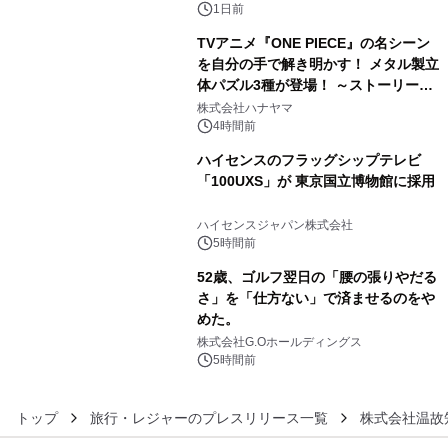
1日前
TVアニメ『ONE PIECE』の名シーン
を自分の手で解き明かす！ メタル製立
体パズル3種が登場！ ～ストーリーと
4
ギミックが融合した 大人の体験型パズ
株式会社ハナヤマ
ルが8月7日(金)12時より先行予約受付
4時間前
開始～
ハイセンスのフラッグシップテレビ
「100UXS」が 東京国立博物館に採用
5
ハイセンスジャパン株式会社
5時間前
52歳、ゴルフ翌日の「腰の張りやだる
さ」を「仕方ない」で済ませるのをや
めた。
6
株式会社G.Oホールディングス
5時間前
トップ
旅行・レジャーのプレスリリース一覧
株式会社温故