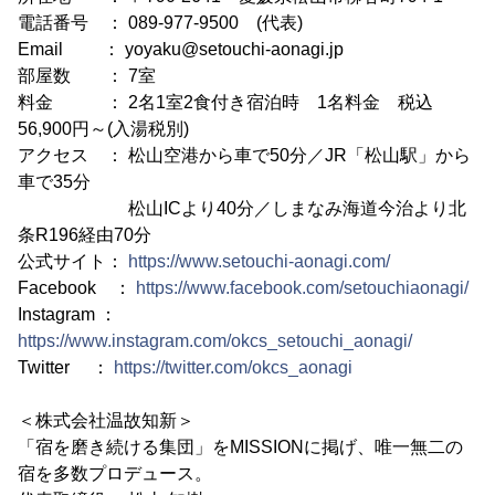
電話番号 ： 089-977-9500 (代表)
Email ： yoyaku@setouchi-aonagi.jp
部屋数 ： 7室
料金 ： 2名1室2食付き宿泊時 1名料金 税込
56,900円～(入湯税別)
アクセス ： 松山空港から車で50分／JR「松山駅」から
車で35分
松山ICより40分／しまなみ海道今治より北
条R196経由70分
公式サイト：
https://www.setouchi-aonagi.com/
Facebook ：
https://www.facebook.com/setouchiaonagi/
Instagram ：
https://www.instagram.com/okcs_setouchi_aonagi/
Twitter ：
https://twitter.com/okcs_aonagi
＜株式会社温故知新＞
「宿を磨き続ける集団」をMISSIONに掲げ、唯一無二の
宿を多数プロデュース。