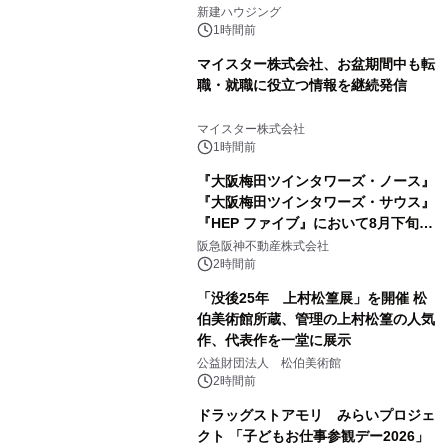
20日に開催
新建ハウジング
1時間前
マイスター株式会社、お盆期間中も転
職・就職に役立つ情報を継続発信
マイスター株式会社
1時間前
『大阪梅田ツインタワーズ・ノース』
『大阪梅田ツインタワーズ・サウス』
『HEP ファイブ』において8月下旬か
ら 「オフサイト型コーポレートPPA」
阪急阪神不動産株式会社
による 再生可能エネルギー電力の使用
2時間前
を開始します
「没後25年 上村松篁展」を開催 松
伯美術館所蔵、管理の上村松篁の人気
作、代表作を一堂に展示
公益財団法人 松伯美術館
2時間前
ドラッグストアモリ みらいプロジェ
クト 「子どもお仕事参観デー2026」