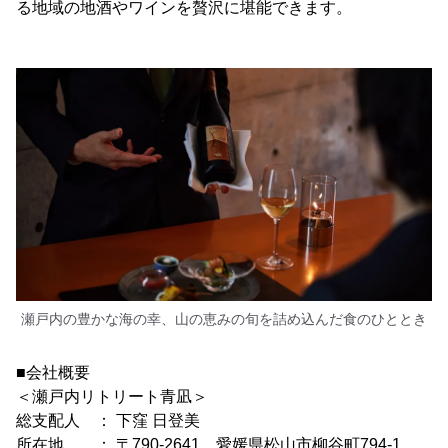
る地域の地酒やワインを贅沢に堪能できます。
瀬戸内の豊かな海の幸、山の恵みの旬を詰め込んだ食のひととき
■会社概要
＜瀬戸内リトリート青凪＞
総支配人 ： 下窪 日登美
所在地 ： 〒790-2641 愛媛県松山市柳谷町794-1