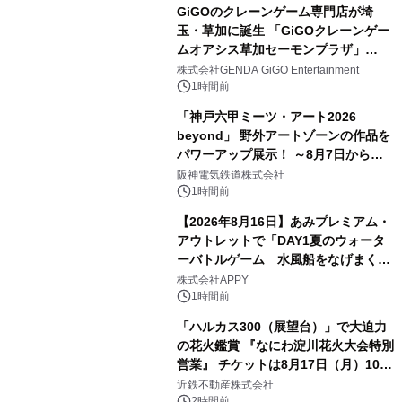
GiGOのクレーンゲーム専門店が埼
玉・草加に誕生 「GiGOクレーンゲー
ムオアシス草加セーモンプラザ」
2026年8月7日(金)10時グランドオープ
株式会社GENDA GiGO Entertainment
ン
1時間前
「神戸六甲ミーツ・アート2026
beyond」 野外アートゾーンの作品を
パワーアップ展示！ ～8月7日からは
直前割パスポートを販売～
阪神電気鉄道株式会社
1時間前
【2026年8月16日】あみプレミアム・
アウトレットで「DAY1夏のウォータ
ーバトルゲーム 水風船をなげまくろ
う！」を開催
株式会社APPY
1時間前
「ハルカス300（展望台）」で大迫力
の花火鑑賞 『なにわ淀川花火大会特別
営業』 チケットは8月17日（月）10時
00分から販売開始！
近鉄不動産株式会社
2時間前