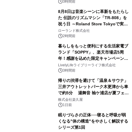
るパッケージ～ 9月1日(火)秋田県内で
3時間前
販売開始
8月8日は音楽シーンに革新をもたらし
た 伝説のリズムマシン「TR-808」を
祝う日 ～Roland Store Tokyoで実機
3
を展示しての 記念キャンペーンを開
ローランド株式会社
催 英国ラジオ「NTS」の 特別プログ
2時間前
ラムや、「TR-808」を愛する伝説的
暮らしをもっと便利にする生活家電ブ
アーティストを フィーチャーしたアニ
ランド「SOPPY」、楽天市場店5周
メーションを公開～
年！感謝を込めた限定キャンペーンを
4
8月10日より開催
LivelyLifeライブリーライフ株式会社
3時間前
帰りの渋滞を避けて「温泉＆サウナ」
三井アウトレットパーク木更津から車
で約5分 湯舞音 袖ケ浦店が夏フェア
5
メニューを提供
株式会社楽久屋
1日前
眠りづらさの正体──寝ると呼吸が弱
くなる"体の構造"をやさしく解説する
シリーズ第1回
6