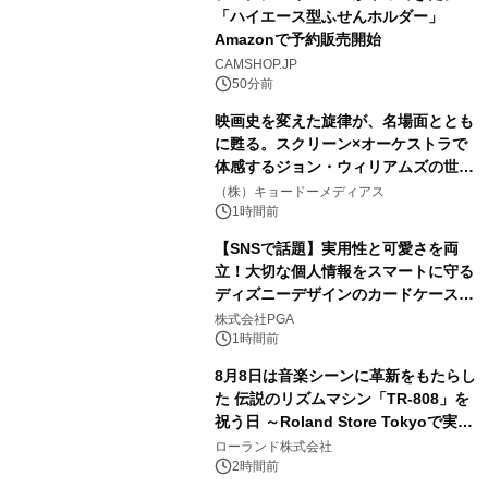
「ハイエース型ふせんホルダー」
Amazonで予約販売開始
CAMSHOP.JP
50分前
映画史を変えた旋律が、名場面ととも
に甦る。スクリーン×オーケストラで
体感するジョン・ウィリアムズの世
界。ジョン・ウィリアムズ：シネマ・
（株）キョードーメディアス
スペクタキュラー・コンサート 開催決
1時間前
定！
【SNSで話題】実用性と可愛さを両
立！大切な個人情報をスマートに守る
ディズニーデザインのカードケースを
株式会社PGAが8月7日発売
株式会社PGA
1時間前
8月8日は音楽シーンに革新をもたらし
た 伝説のリズムマシン「TR-808」を
祝う日 ～Roland Store Tokyoで実機
を展示しての 記念キャンペーンを開
ローランド株式会社
催 英国ラジオ「NTS」の 特別プログ
2時間前