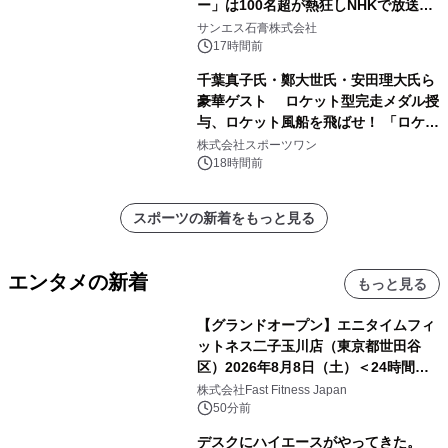
ー」は100名超が熱狂しNHKで放送さ
れました。
サンエス石膏株式会社
17時間前
千葉真子氏・鄭大世氏・安田理大氏ら
豪華ゲスト ロケット型完走メダル授
与、ロケット風船を飛ばせ！ 「ロケッ
トマラソン2026」開催
株式会社スポーツワン
18時間前
スポーツの新着をもっと見る
エンタメの新着
もっと見る
【グランドオープン】エニタイムフィ
ットネス二子玉川店（東京都世田谷
区）2026年8月8日（土）＜24時間年
中無休のフィットネスジム＞
株式会社Fast Fitness Japan
50分前
デスクにハイエースがやってきた。