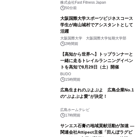
中無休のフィットネスジム＞
株式会社Fast Fitness Japan
50分前
大阪国際大学スポーツビジネスコース
学生が南山城村でアシスタントとして
活躍
大阪国際大学 大阪国際大学短期大学部
2時間前
【高知から世界へ】トップランナーと
一緒に走るトレイルランニングイベン
トを高知で8月29日（土）開催
BUDO
15時間前
広島生まれのぷよぷよ 広島企業No.1
の“ぷよぷよ愛”が決定！
広島ホームテレビ
17時間前
サンエス石膏の地域貢献活動が加速 ―
関連会社Attipect主催「田んぼラグビ