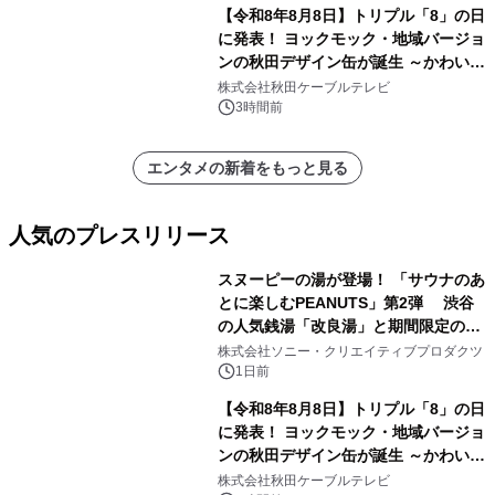
ラムや、「TR-808」を愛する伝説的
【令和8年8月8日】トリプル「8」の日
アーティストを フィーチャーしたアニ
に発表！ ヨックモック・地域バージョ
メーションを公開～
ンの秋田デザイン缶が誕生 ～かわいい
秋田犬の子犬と秋田の四季と名所を巡
株式会社秋田ケーブルテレビ
るパッケージ～ 9月1日(火)秋田県内で
3時間前
販売開始
エンタメの新着をもっと見る
人気のプレスリリース
スヌーピーの湯が登場！ 「サウナのあ
とに楽しむPEANUTS」第2弾 渋谷
の人気銭湯「改良湯」と期間限定のコ
1
ラボレーション サウナイキタイコラ
株式会社ソニー・クリエイティブプロダクツ
ボグッズも発売決定！
1日前
【令和8年8月8日】トリプル「8」の日
に発表！ ヨックモック・地域バージョ
ンの秋田デザイン缶が誕生 ～かわいい
2
秋田犬の子犬と秋田の四季と名所を巡
株式会社秋田ケーブルテレビ