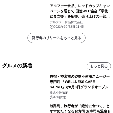
アルファー食品、レッドカップキャン
ペーンを通じて 国連WFP協会「学校
給食支援」を応援、売り上げの一部を
寄付
アルファー食品株式会社
2023年10月2日 11:45
発行者のリリースをもっと見る
グルメの新着
もっと見る
原宿・神宮前の砂糖不使用スムージー
専門店 「WELLNESS CAFE
SAPRO」が8月8日グランドオープン
株式会社RSF
10時間前
淡路島、旅行者が「絶対に食べて」と
すすめたくなるお寿司 お寿司も温泉も