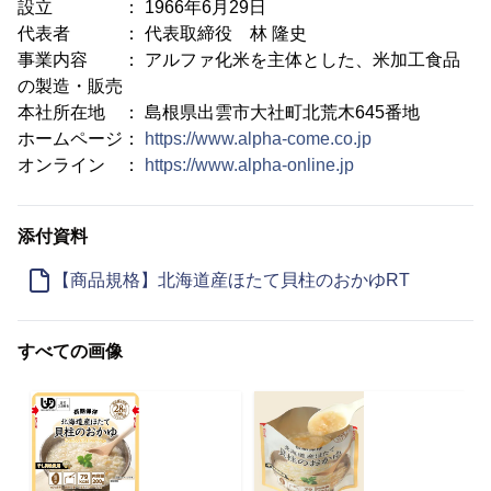
設立 ： 1966年6月29日
代表者 ： 代表取締役 林 隆史
事業内容 ： アルファ化米を主体とした、米加工食品
の製造・販売
本社所在地 ： 島根県出雲市大社町北荒木645番地
ホームページ：
https://www.alpha-come.co.jp
オンライン ：
https://www.alpha-online.jp
添付資料
【商品規格】北海道産ほたて貝柱のおかゆRT
すべての画像