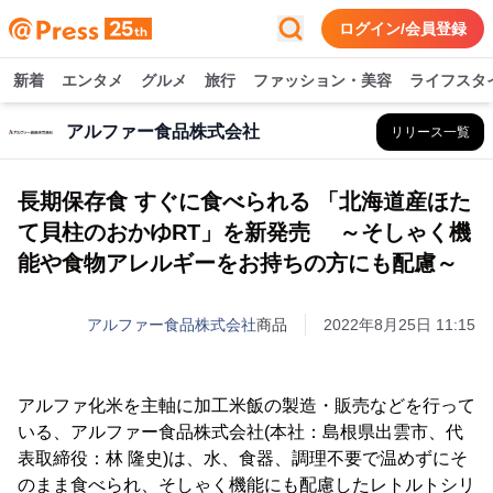
ログイン/会員登録
新着
エンタメ
グルメ
旅行
ファッション・美容
ライフスタ
アルファー食品株式会社
リリース一覧
長期保存食 すぐに食べられる 「北海道産ほた
て貝柱のおかゆRT」を新発売 ～そしゃく機
能や食物アレルギーをお持ちの方にも配慮～
アルファー食品株式会社
商品
2022年8月25日 11:15
アルファ化米を主軸に加工米飯の製造・販売などを行って
いる、アルファー食品株式会社(本社：島根県出雲市、代
表取締役：林 隆史)は、水、食器、調理不要で温めずにそ
のまま食べられ、そしゃく機能にも配慮したレトルトシリ