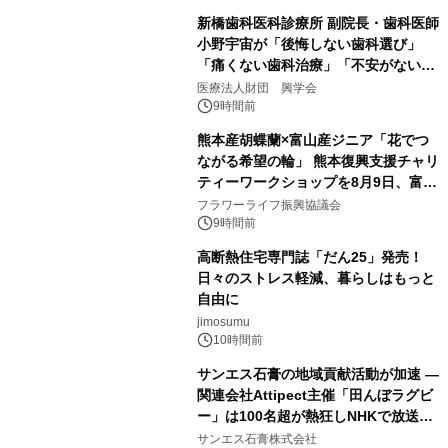
新橋歯科医科診療所 副院長・歯科医師
小野宇宙が「後悔しない歯科選び」
「痛くない歯科治療」「不安がない治
療計画」をテーマに専門監修
医療法人財団 興学会
9時間前
熊本産胡蝶蘭×富山産ジニア「花でつ
ながる希望の輪」 熊本復興支援チャリ
ティーワークショップを8月9日、富
山・射水で開催
フラワーライフ振興協議会
9時間前
高断熱住宅専門誌「だん25」発売！
日々のストレス軽減、暮らしはもっと
自由に
jimosumu
10時間前
サンエス石膏の地域貢献活動が加速 ―
関連会社Attipect主催「田んぼラグビ
ー」は100名超が熱狂しNHKで放送さ
れました。
サンエス石膏株式会社