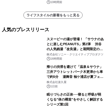
10時間前
ライフスタイルの新着をもっと見る
人気のプレスリリース
スヌーピーの湯が登場！ 「サウナのあ
とに楽しむPEANUTS」第2弾 渋谷
の人気銭湯「改良湯」と期間限定のコ
1
ラボレーション サウナイキタイコラ
株式会社ソニー・クリエイティブプロダクツ
ボグッズも発売決定！
16時間前
帰りの渋滞を避けて「温泉＆サウナ」
三井アウトレットパーク木更津から車
で約5分 湯舞音 袖ケ浦店が夏フェア
2
メニューを提供
株式会社楽久屋
1日前
眠りづらさの正体──寝ると呼吸が弱
くなる"体の構造"をやさしく解説する
シリーズ第1回