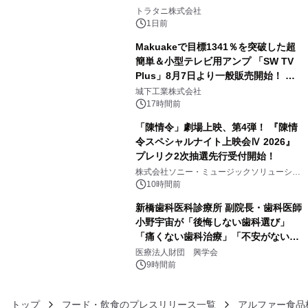
3
トラタニ株式会社
1日前
Makuakeで目標1341％を突破した超
簡単＆小型テレビ用アンプ 「SW TV
Plus」8月7日より一般販売開始！ ケ
4
ーブル1本つなぐだけ、テレビの音が
城下工業株式会社
ぐっと豊かに
17時間前
「陳情令」劇場上映、第4弾！ 『陳情
令スペシャルナイト上映会Ⅳ 2026』
プレリク2次抽選先行受付開始！
5
株式会社ソニー・ミュージックソリューショ
ンズ
10時間前
新橋歯科医科診療所 副院長・歯科医師
小野宇宙が「後悔しない歯科選び」
「痛くない歯科治療」「不安がない治
6
療計画」をテーマに専門監修
医療法人財団 興学会
9時間前
トップ
フード・飲食のプレスリリース一覧
アルファー食品