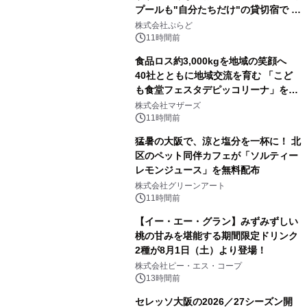
プールも"自分たちだけ"の貸切宿で 1
日1組限定「岩屋温泉 絵島別庭 海と
株式会社ぷらど
森」の握り寿司プラン
11時間前
食品ロス約3,000kgを地域の笑顔へ
40社とともに地域交流を育む 「こど
も食堂フェスタデピッコリーナ」を9
月5日(土)開催
株式会社マザーズ
11時間前
猛暑の大阪で、涼と塩分を一杯に！ 北
区のペット同伴カフェが「ソルティー
レモンジュース」を無料配布
株式会社グリーンアート
11時間前
【イー・エー・グラン】みずみずしい
桃の甘みを堪能する期間限定ドリンク
2種が8月1日（土）より登場！
株式会社ピー・エス・コープ
13時間前
セレッソ大阪の2026／27シーズン開