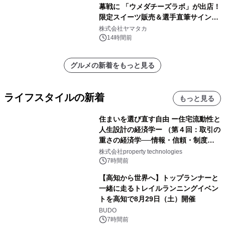
幕戦に 「ウメダチーズラボ」が出店！
限定スイーツ販売＆選手直筆サイング
ッズが当たる抽選会を 8月8日に開催
株式会社ヤマタカ
14時間前
グルメの新着をもっと見る
ライフスタイルの新着
もっと見る
住まいを選び直す自由 ー住宅流動性と
人生設計の経済学ー （第４回：取引の
重さの経済学──情報・信頼・制度を
PropTechはどう組み替えるか）｜
株式会社property technologies
PropTech-Lab
7時間前
【高知から世界へ】トップランナーと
一緒に走るトレイルランニングイベン
トを高知で8月29日（土）開催
BUDO
7時間前