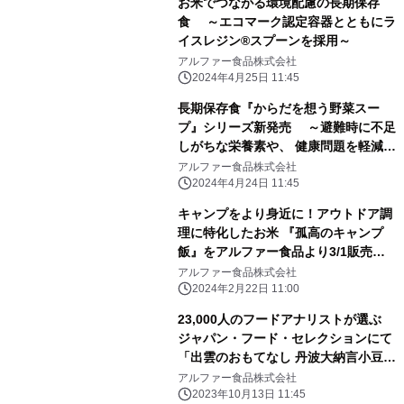
お米でつながる環境配慮の長期保存
食 ～エコマーク認定容器とともにラ
イスレジン®スプーンを採用～
アルファー食品株式会社
2024年4月25日 11:45
長期保存食『からだを想う野菜スー
プ』シリーズ新発売 ～避難時に不足
しがちな栄養素や、 健康問題を軽減す
る成分をプラス～
アルファー食品株式会社
2024年4月24日 11:45
キャンプをより身近に！アウトドア調
理に特化したお米 『孤高のキャンプ
飯』をアルファー食品より3/1販売開
始
アルファー食品株式会社
2024年2月22日 11:00
23,000人のフードアナリストが選ぶ
ジャパン・フード・セレクションにて
「出雲のおもてなし 丹波大納言小豆の
お赤飯」グランプリ受賞
アルファー食品株式会社
2023年10月13日 11:45