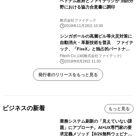
ベトナム政府とファイテックが 消防分
野における協力合意書に調印
株式会社ファイテック
2018年11月28日 10:30
シンガポールの高層ビル等火災対策に
自動消火・革新技術を普及 ファイテ
ック、「FireX」と独占的パートナー
シップ契約に調印
Fitech Co.,Ltd(株式会社ファイテック)
2018年8月28日 11:30
発行者のリリースをもっと見る
ビジネスの新着
もっと見る
業務システム刷新の「見えていない課
題」にアプローチ。AI×UX専門家の要
求定義メソッド【8/26無料ウェビナ