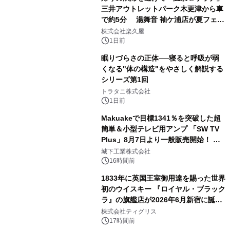
三井アウトレットパーク木更津から車
で約5分 湯舞音 袖ケ浦店が夏フェア
2
メニューを提供
株式会社楽久屋
1日前
眠りづらさの正体──寝ると呼吸が弱
くなる"体の構造"をやさしく解説する
シリーズ第1回
3
トラタニ株式会社
1日前
Makuakeで目標1341％を突破した超
簡単＆小型テレビ用アンプ 「SW TV
Plus」8月7日より一般販売開始！ ケ
4
ーブル1本つなぐだけ、テレビの音が
城下工業株式会社
ぐっと豊かに
16時間前
1833年に英国王室御用達を賜った世界
初のウイスキー 『ロイヤル・ブラック
ラ』の旗艦店が2026年6月新宿に誕
5
生 バカルディ ジャパンと連携した
株式会社ティグリス
没入型バー「BAR Arca」
17時間前