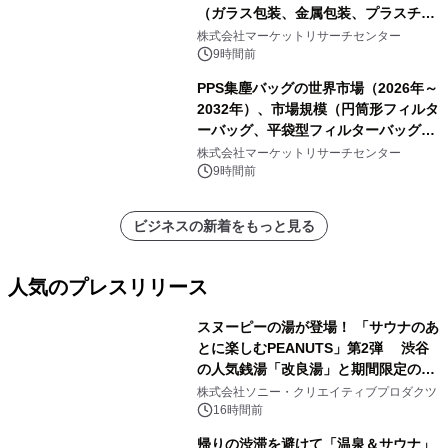
（ガラス包装、金属包装、プラスチッ
ク包装、その他）・分析レポートを発
株式会社マーケットリサーチセンター
表
9時間前
PPS集塵バッグの世界市場（2026年～
2032年）、市場規模（円筒形フィルタ
ーバッグ、平袋型フィルターバッグ、
プリーツフィルターバッグ、その
株式会社マーケットリサーチセンター
他）・分析レポートを発表
9時間前
ビジネスの新着をもっと見る
人気のプレスリリース
スヌーピーの湯が登場！ 「サウナのあ
とに楽しむPEANUTS」第2弾 渋谷
の人気銭湯「改良湯」と期間限定のコ
1
ラボレーション サウナイキタイコラ
株式会社ソニー・クリエイティブプロダクツ
ボグッズも発売決定！
16時間前
帰りの渋滞を避けて「温泉＆サウナ」