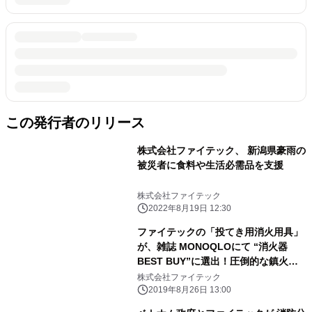
この発行者のリリース
株式会社ファイテック、 新潟県豪雨の
被災者に食料や生活必需品を支援
株式会社ファイテック
2022年8月19日 12:30
ファイテックの「投てき用消火用具」
が、雑誌 MONOQLOにて “消火器
BEST BUY”に選出！圧倒的な鎮火力
が評価される
株式会社ファイテック
2019年8月26日 13:00