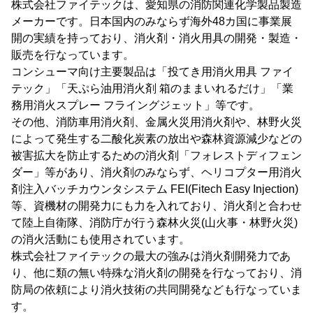
株式会社ファイテックは、愛知県の消防関連化学製品製造
メーカーです。日本国内のみならず海外48カ国に事業展
開の実績を持っており、消火剤・消火用具の開発・製造・
販売を行なっています。
コンシューマ向け主要製品は「投てき用消火用具 ファイ
テック」「天ぷら油用消火剤 箱のままいれるだけ」「業
務用消火スプレー フライングジェット」等です。
その他、消防車用消火剤、金属火災用消火剤や、林野火災
によって発生する二酸化炭素の放出や森林資源減少などの
被害拡大を防止するための消火剤「フォレストディフェン
ダー」等があり、消火剤のみならず、ヘリコプター用消火
剤注入バッチカウンタシステム FEI(Fitech Easy Injection)
等、資機材の開発力にも力を入れており、消火剤と合わせ
て陸上自衛隊、消防庁が行う森林火災(山火事・林野火災)
の消火活動にも使用されています。
株式会社ファイテックの最大の強みは消火剤開発力であ
り、他に類の無い特殊な消火剤の開発を行なっており、消
防局の依頼により消火技術の共同開発なども行なっていま
す。