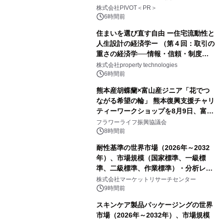
ー】株式会社PIVOT
株式会社PIVOT＜PR＞
6時間前
住まいを選び直す自由 ー住宅流動性と
人生設計の経済学ー （第４回：取引の
重さの経済学──情報・信頼・制度を
PropTechはどう組み替えるか）｜
株式会社property technologies
PropTech-Lab
6時間前
熊本産胡蝶蘭×富山産ジニア「花でつ
ながる希望の輪」 熊本復興支援チャリ
ティーワークショップを8月9日、富
山・射水で開催
フラワーライフ振興協議会
8時間前
耐性基準の世界市場（2026年～2032
年）、市場規模（国家標準、一級標
準、二級標準、作業標準）・分析レポ
ートを発表
株式会社マーケットリサーチセンター
9時間前
スキンケア製品パッケージングの世界
市場（2026年～2032年）、市場規模