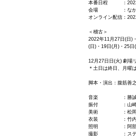
本番日程 ：2022年
会場 ：なかのZE
オンライン配信：2022
＜稽古＞
2022年11月27日(日)
(日)・19日(月)・25日
12月27日日(火) 劇
＊土日は終日、月曜は
脚本・演出：腹筋善
音楽 ：勝誠
振付 ：山崎
美術 ：松岡
衣装 ：竹内
照明 ：阿部
撮影 ：ステー