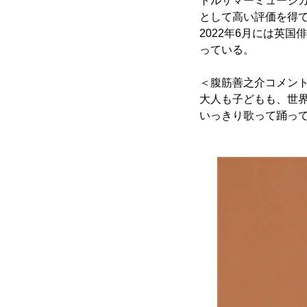
トルサマーミュージカ
として高い評価を得
2022年6月には英
っている。
＜腹筋善之介コメン
大人も子どもも、世
いっきり歌って踊っ