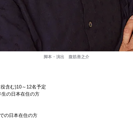
脚本・演出 腹筋善之介
役含む)10～12名予定
年生の日本在住の方
までの日本在住の方