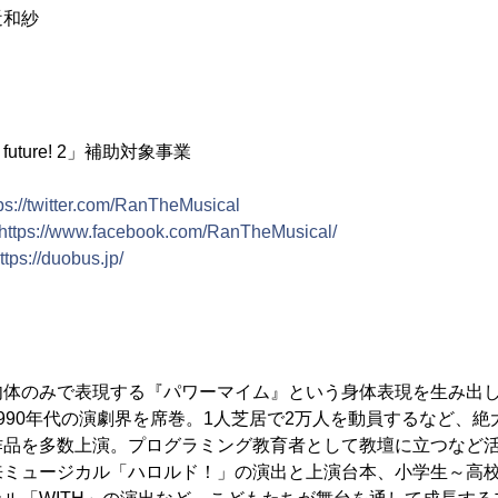
近和紗
e future! 2」補助対象事業
ps://twitter.com/RanTheMusical
https://www.facebook.com/RanTheMusical/
ttps://duobus.jp/
肉体のみで表現する『パワーマイム』という身体表現を生み出
990年代の演劇界を席巻。1人芝居で2万人を動員するなど、
作品を多数上演。プログラミング教育者として教壇に立つなど
来ミュージカル「ハロルド！」の演出と上演台本、小学生～高