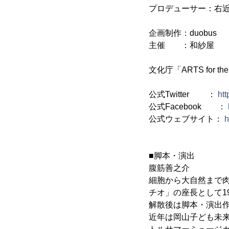
プロデューサー：右
企画制作：duobus
主催 ：和紗屋
文化庁「ARTS for th
公式Twitter ：
htt
公式Facebook ：
公式ウェブサイト：
h
■脚本・演出
腹筋善之介
細胞から大自然まで
チオ」の座長として1
解散後は脚本・演出
近年は岡山子ども未