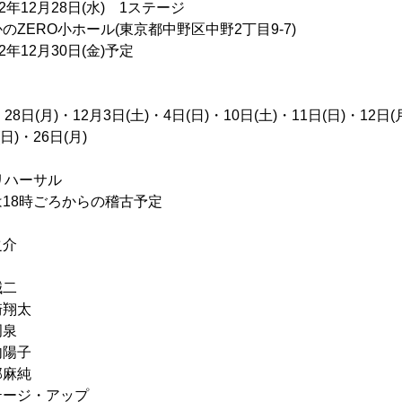
12月28日(水) 1ステージ
RO小ホール(東京都中野区中野2丁目9-7)
年12月30日(金)予定
・28日(月)・12月3日(土)・4日(日)・10日(土)・11日(日)・12日(
(日)・26日(月)
場リハーサル
18時ごろからの稽古予定
之介
二
翔太
泉
陽子
麻純
ジ・アップ