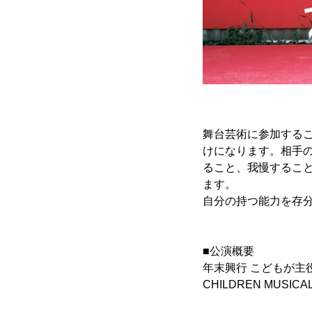
舞台芸術に参加する
けになります。相手
ること、我慢するこ
ます。
自分の持つ能力を存
■公演概要
年末興行 こどもが主
CHILDREN MUSICAL