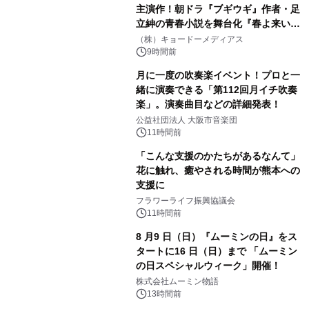
主演作！朝ドラ『ブギウギ』作者・足
立紳の青春小説を舞台化『春よ来い、
マジで来い』キービジュアル解禁！
（株）キョードーメディアス
9時間前
月に一度の吹奏楽イベント！プロと一
緒に演奏できる「第112回月イチ吹奏
楽」。演奏曲目などの詳細発表！
公益社団法人 大阪市音楽団
11時間前
「こんな支援のかたちがあるなんて」
花に触れ、癒やされる時間が熊本への
支援に
フラワーライフ振興協議会
11時間前
8 月9 日（日）『ムーミンの日』をス
タートに16 日（日）まで 「ムーミン
の日スペシャルウィーク」開催！
株式会社ムーミン物語
13時間前