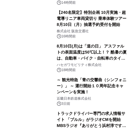
14時間前
【240名限定】特別企画 10月実施・超
電導リニア車両貸切り 乗車体験ツアー
8月10日（月）抽選予約受付を開始
株式会社 阪急交通社
16時間前
8月10日(月)は「道の日」 アスファル
トの表面温度は50℃以上！？ 酷暑の夏
は、自動車・バイク・自転車のタイヤ
バーストが増加 簡単にできる予防法
ハセガワモビリティ株式会社
をご紹介
18時間前
～ 観光特急「青の交響曲（シンフォニ
ー）」 ～ 運行開始１０周年記念キャ
ンペーンを実施！
近畿日本鉄道株式会社
3日前
トラックドライバー専門の求人情報サ
イト 「ブルル」がラジオCMを開始
MBSラジオ『ありがとう浜村淳です』