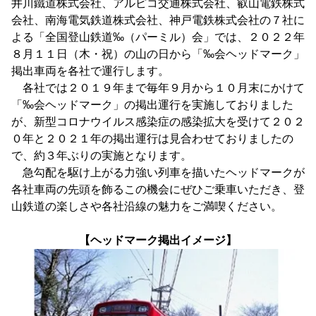
井川鐵道株式会社、アルピコ交通株式会社、叡山電鉄株式
会社、南海電気鉄道株式会社、神戸電鉄株式会社の７社に
よる「全国登山鉄道‰（パーミル）会」では、２０２２年
８月１１日（木・祝）の山の日から「‰会ヘッドマーク」
掲出車両を各社で運行します。
各社では２０１９年まで毎年９月から１０月末にかけて
「‰会ヘッドマーク」の掲出運行を実施しておりました
が、新型コロナウイルス感染症の感染拡大を受けて２０２
０年と２０２１年の掲出運行は見合わせておりましたの
で、約３年ぶりの実施となります。
急勾配を駆け上がる力強い列車を描いたヘッドマークが
各社車両の先頭を飾るこの機会にぜひご乗車いただき、登
山鉄道の楽しさや各社沿線の魅力をご満喫ください。
【ヘッドマーク掲出イメージ】