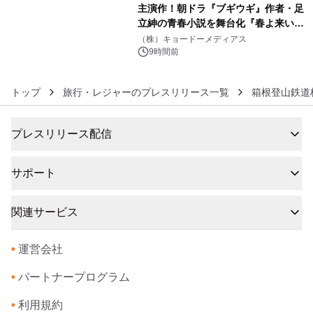
主演作！朝ドラ『ブギウギ』作者・足
立紳の青春小説を舞台化『春よ来い、
6
マジで来い』キービジュアル解禁！
（株）キョードーメディアス
9時間前
トップ
旅行・レジャーのプレスリリース一覧
箱根登山鉄道
プレスリリース配信
サポート
関連サービス
•
運営会社
•
パートナープログラム
•
利用規約