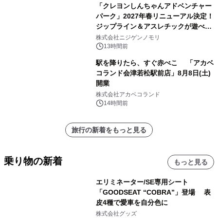
「クレヨンしんちゃんアドベンチャー
パーク」2027年春リニューアル決定！
ジップライン＆アスレチックが遊べる
のは今年が最後！ 「ラスト！ドキがム
株式会社ニジゲンノモリ
ネムネ～大作戦！」始動
13時間前
駅を降りたら、すぐ赤べこ 「アカベ
コランド会津若松駅前店」8月8日(土)
開業
株式会社アカベコランド
14時間前
旅行の新着をもっと見る
乗り物の新着
もっと見る
エリミネーター/SE専用シート
「GOODSEAT “COBRA”」登場 表
皮4種で愛車を自分色に
株式会社グッズ