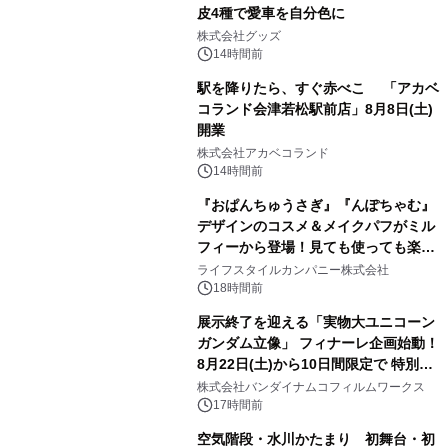
皮4種で愛車を自分色に
2
株式会社グッズ
14時間前
駅を降りたら、すぐ赤べこ 「アカベ
コランド会津若松駅前店」8月8日(土)
開業
3
株式会社アカベコランド
14時間前
『おぱんちゅうさぎ』『んぽちゃむ』
デザインのコスメ＆メイクパフがミル
フィーから登場！見ても使っても楽し
4
い、ポップでキュートなコレクショ
ライフスタイルカンパニー株式会社
ン。
18時間前
展示終了を迎える「実物大ユニコーン
ガンダム立像」 フィナーレ企画始動！
8月22日(土)から10日間限定で 特別映
5
像『UNICORN GUNDAM Statue ―
株式会社バンダイナムコフィルムワークス
BEYOND POSSIBILITY ―』を上映！
17時間前
空気階段・水川かたまり 初舞台・初