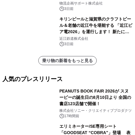
にて8月1日(土)より
物流企画サポート株式会社
3日前
キリンビールと滋賀県のクラフトビー
ル＆老舗の近江牛を堪能する 「近江ビ
ア電2026」を運行します！ 新たに
「長濱浪漫ビール」が参加！キリン一
近江鉄道株式会社
番搾り飲み放題が復活！
3日前
乗り物の新着をもっと見る
人気のプレスリリース
PEANUTS BOOK FAIR 2026が スヌ
ーピーの誕生日の8月10日より 全国の
書店123店舗で開催！
1
株式会社ソニー・クリエイティブプロダクツ
17時間前
エリミネーター/SE専用シート
「GOODSEAT “COBRA”」登場 表