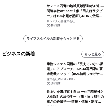
サンエス石膏の地域貢献活動が加速 ―
関連会社Attipect主催「田んぼラグビ
ー」は100名超が熱狂しNHKで放送さ
れました。
サンエス石膏株式会社
4時間前
ライフスタイルの新着をもっと見る
ビジネスの新着
もっと見る
業務システム刷新の「見えていない課
題」にアプローチ。AI×UX専門家の要
求定義メソッド【8/26無料ウェビナ
ー】株式会社PIVOT
株式会社PIVOT＜PR＞
1時間前
住まいを選び直す自由 ー住宅流動性と
人生設計の経済学ー （第４回：取引の
重さの経済学──情報・信頼・制度を