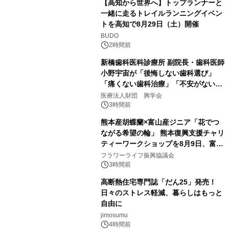
【高知から世界へ】トップランナーと
一緒に走るトレイルランニングイベン
トを高知で8月29日（土）開催
BUDO
2時間前
新橋歯科医科診療所 副院長・歯科医師
小野宇宙が「後悔しない歯科選び」
「痛くない歯科治療」「不安がない治
療計画」をテーマに専門監修
医療法人財団 興学会
3時間前
熊本産胡蝶蘭×富山産ジニア「花でつ
ながる希望の輪」 熊本復興支援チャリ
ティーワークショップを8月9日、富
山・射水で開催
フラワーライフ振興協議会
3時間前
高断熱住宅専門誌「だん25」発売！
日々のストレス軽減、暮らしはもっと
自由に
jimosumu
4時間前