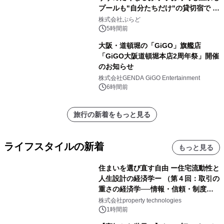
プールも"自分たちだけ"の貸切宿で 1
日1組限定「岩屋温泉 絵島別庭 海と
株式会社ぷらど
森」の握り寿司プラン
5時間前
大阪・道頓堀の「GiGO」旗艦店
「GiGO大阪道頓堀本店2周年祭」開催
のお知らせ
株式会社GENDA GiGO Entertainment
6時間前
旅行の新着をもっと見る
ライフスタイルの新着
もっと見る
住まいを選び直す自由 ー住宅流動性と
人生設計の経済学ー （第４回：取引の
重さの経済学──情報・信頼・制度を
PropTechはどう組み替えるか）｜
株式会社property technologies
PropTech-Lab
1時間前