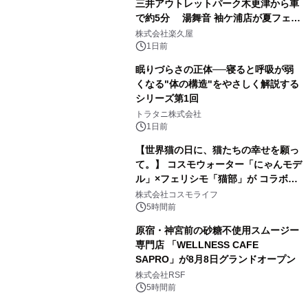
三井アウトレットパーク木更津から車
で約5分 湯舞音 袖ケ浦店が夏フェア
3
メニューを提供
株式会社楽久屋
1日前
眠りづらさの正体──寝ると呼吸が弱
くなる"体の構造"をやさしく解説する
シリーズ第1回
4
トラタニ株式会社
1日前
【世界猫の日に、猫たちの幸せを願っ
て。】 コスモウォーター「にゃんモデ
ル」×フェリシモ「猫部」が コラボキ
5
ャンペーンを実施
株式会社コスモライフ
5時間前
原宿・神宮前の砂糖不使用スムージー
専門店 「WELLNESS CAFE
SAPRO」が8月8日グランドオープン
6
株式会社RSF
5時間前