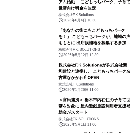
アム始動 こどもっちパーク、子育て
世帯向け料金を改定
株式会社F.K.Solutions
2026年6月4日 10:30
「あなたの街にもこどもっちパーク
を！」 こどもっちパークが、地域の声
をもとに 出店候補地を募集する参加型
プロジェクトを開始 採用されたご家
株式会社F.K. SOLUTIONS
族はこどもっちパーク10年間無料！
2026年5月12日 12:30
株式会社F.K.Solutionsが株式会社新
和建設と連携し、 こどもっちパーク名
古屋なかがわ店OPEN
株式会社F.K.Solutions
2026年1月26日 11:00
＜官民連携＞ 栃木市内在住の子育て世
帯を対象に 屋内遊戯施設利用者支援補
助金がスタート
株式会社FK-SOLUTIONS
2025年5月1日 11:00