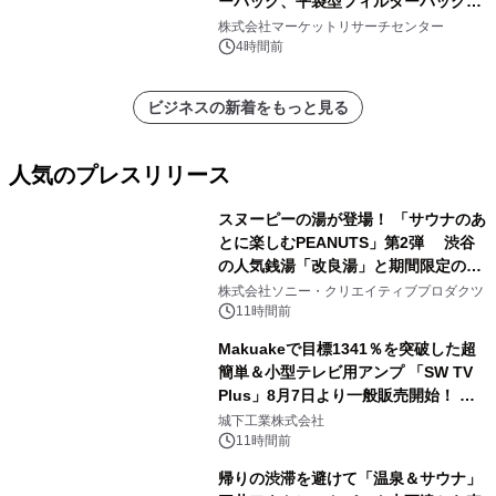
ーバッグ、平袋型フィルターバッグ、
プリーツフィルターバッグ、その
株式会社マーケットリサーチセンター
他）・分析レポートを発表
4時間前
ビジネスの新着をもっと見る
人気のプレスリリース
スヌーピーの湯が登場！ 「サウナのあ
とに楽しむPEANUTS」第2弾 渋谷
の人気銭湯「改良湯」と期間限定のコ
1
ラボレーション サウナイキタイコラ
株式会社ソニー・クリエイティブプロダクツ
ボグッズも発売決定！
11時間前
Makuakeで目標1341％を突破した超
簡単＆小型テレビ用アンプ 「SW TV
Plus」8月7日より一般販売開始！ ケ
2
ーブル1本つなぐだけ、テレビの音が
城下工業株式会社
ぐっと豊かに
11時間前
帰りの渋滞を避けて「温泉＆サウナ」