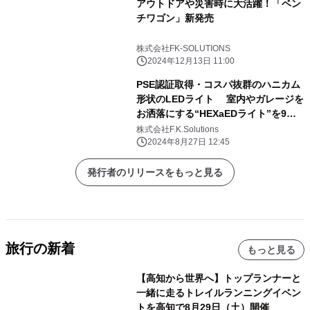
アウトドアや災害時に大活躍！「ベン
チワゴン」新発売
株式会社FK-SOLUTIONS
2024年12月13日 11:00
PSE認証取得・コスパ抜群のハニカム
形状のLEDライト 室内やガレージを
お洒落にする“HEXaEDライト”を9月1
日発売
株式会社F.K.Solutions
2024年8月27日 12:45
発行者のリリースをもっと見る
旅行の新着
もっと見る
【高知から世界へ】トップランナーと
一緒に走るトレイルランニングイベン
トを高知で8月29日（土）開催