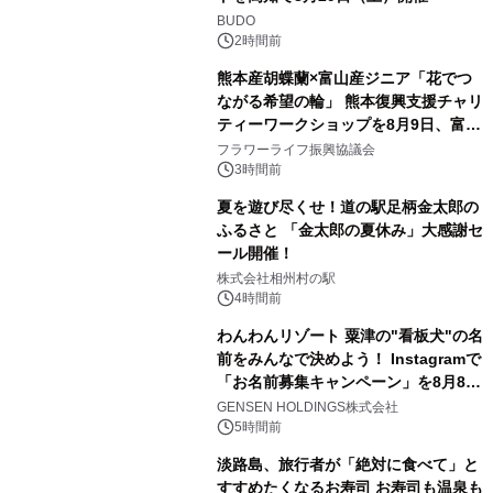
BUDO
2時間前
熊本産胡蝶蘭×富山産ジニア「花でつ
ながる希望の輪」 熊本復興支援チャリ
ティーワークショップを8月9日、富
山・射水で開催
フラワーライフ振興協議会
3時間前
夏を遊び尽くせ！道の駅足柄金太郎の
ふるさと 「金太郎の夏休み」大感謝セ
ール開催！
株式会社相州村の駅
4時間前
わんわんリゾート 粟津の"看板犬"の名
前をみんなで決めよう！ Instagramで
「お名前募集キャンペーン」を8月8日
(土)より開催
GENSEN HOLDINGS株式会社
5時間前
淡路島、旅行者が「絶対に食べて」と
すすめたくなるお寿司 お寿司も温泉も