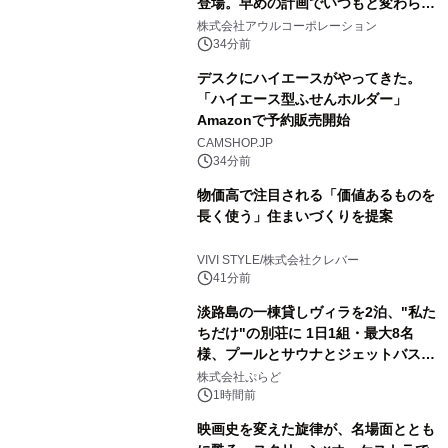
登場。早めの計画でいつもと変わらぬ
大人の冬旅を。ー夕日ヶ浦温泉「佳松
株式会社アウルコーポレーション
苑 別邸ふうか」ー
34分前
デスクにハイエースがやってきた。
「ハイエース型ふせんホルダー」
Amazonで予約販売開始
CAMSHOP.JP
34分前
物価高で注目される「価値あるものを
長く使う」住まいづくりを提案
VIVI STYLE/株式会社クレバー
41分前
淡路島の一棟貸しヴィラを2泊、"私た
ちだけ"の別荘に 1日1組・最大8名
様、プールとサウナとジェットバス付
きで Villa Mon Temps AWAJIの連泊
株式会社ぷらど
素泊りプラン
1時間前
映画史を変えた旋律が、名場面ととも