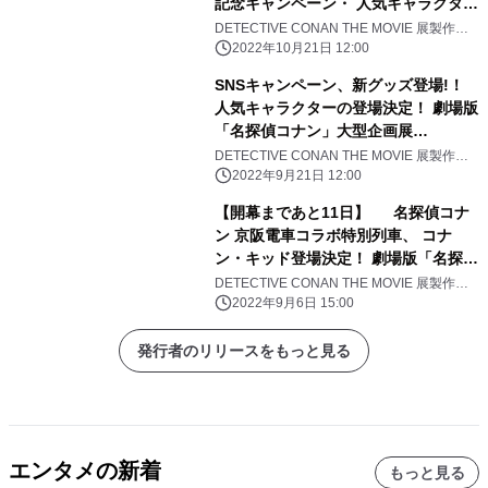
記念キャンペーン・ 人気キャラクター
の登場決定！ 劇場版「名探偵コナン」
DETECTIVE CONAN THE MOVIE 展製作委
員会
大型企画展 『DETECTIVE CONAN
2022年10月21日 12:00
THE MOVIE 展 ～銀幕の回顧録（メモ
SNSキャンペーン、新グッズ登場!！
ワール）～』
人気キャラクターの登場決定！ 劇場版
「名探偵コナン」大型企画展
『DETECTIVE CONAN THE MOVIE
DETECTIVE CONAN THE MOVIE 展製作委
員会
2022年9月21日 12:00
展 ～銀幕の回顧録（メモワール）～』
【開幕まであと11日】 名探偵コナ
ン 京阪電車コラボ特別列車、 コナ
ン・キッド登場決定！ 劇場版「名探偵
コナン」大型企画展 『DETECTIVE
DETECTIVE CONAN THE MOVIE 展製作委
員会
CONAN THE MOVIE 展 ～銀幕の回顧
2022年9月6日 15:00
録（メモワール）～』
発行者のリリースをもっと見る
エンタメの新着
もっと見る