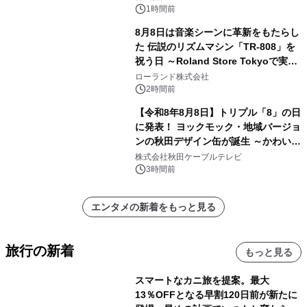
1時間前
8月8日は音楽シーンに革新をもたらし
た 伝説のリズムマシン「TR-808」を
祝う日 ～Roland Store Tokyoで実機
を展示しての 記念キャンペーンを開
ローランド株式会社
催 英国ラジオ「NTS」の 特別プログ
2時間前
ラムや、「TR-808」を愛する伝説的
【令和8年8月8日】トリプル「8」の日
アーティストを フィーチャーしたアニ
に発表！ ヨックモック・地域バージョ
メーションを公開～
ンの秋田デザイン缶が誕生 ～かわいい
秋田犬の子犬と秋田の四季と名所を巡
株式会社秋田ケーブルテレビ
るパッケージ～ 9月1日(火)秋田県内で
3時間前
販売開始
エンタメの新着をもっと見る
旅行の新着
もっと見る
スマートなカニ旅を提案。最大
13％OFFとなる早割120日前が新たに