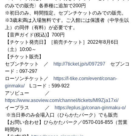
のみでの販売〉各券種に追加で200円
※初日のみ、時間指定。セブンチケットのみでの販売。
※3歳未満は入場無料です。ご入館には保護者（中学生以
上）の同伴（有料）が必要です。
【音声ガイド(税込)】700円
【チケット発売日】［前売チケット］2022年8月6日
（土）10:00～
【チケット販売】
セブンチケット ／
http://7ticket.jp/s/097297
セブンコ
ード：097-297
ローソンチケット／
https://l-tike.com/event/conan-
ginmaku/
Lコード：599-922
アソビュー ／
https://www.asoview.com/channel/tickets/MI9Zja17xi/
イープラス ／
https://eplus.jp/conan-ginmaku-o/
※当日券のみ会場入口（ひらかたパーク）でも販売
【お問い合わせ】ひらかたパーク／0570-016-855（営業
時間内）