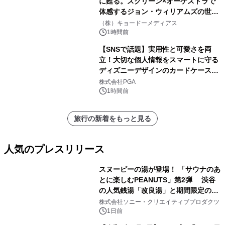
に甦る。スクリーン×オーケストラで
体感するジョン・ウィリアムズの世
界。ジョン・ウィリアムズ：シネマ・
（株）キョードーメディアス
スペクタキュラー・コンサート 開催決
1時間前
定！
【SNSで話題】実用性と可愛さを両
立！大切な個人情報をスマートに守る
ディズニーデザインのカードケースを
株式会社PGAが8月7日発売
株式会社PGA
1時間前
旅行の新着をもっと見る
人気のプレスリリース
スヌーピーの湯が登場！ 「サウナのあ
とに楽しむPEANUTS」第2弾 渋谷
の人気銭湯「改良湯」と期間限定のコ
1
ラボレーション サウナイキタイコラ
株式会社ソニー・クリエイティブプロダクツ
ボグッズも発売決定！
1日前