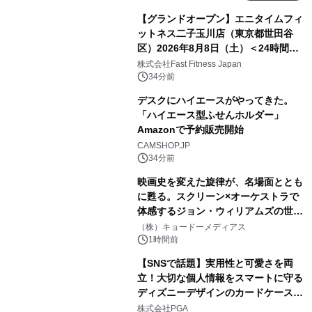
【グランドオープン】エニタイムフィ
ットネス二子玉川店（東京都世田谷
区）2026年8月8日（土）＜24時間年
中無休のフィットネスジム＞
株式会社Fast Fitness Japan
34分前
デスクにハイエースがやってきた。
「ハイエース型ふせんホルダー」
Amazonで予約販売開始
CAMSHOP.JP
34分前
映画史を変えた旋律が、名場面ととも
に甦る。スクリーン×オーケストラで
体感するジョン・ウィリアムズの世
界。ジョン・ウィリアムズ：シネマ・
（株）キョードーメディアス
スペクタキュラー・コンサート 開催決
1時間前
定！
【SNSで話題】実用性と可愛さを両
立！大切な個人情報をスマートに守る
ディズニーデザインのカードケースを
株式会社PGAが8月7日発売
株式会社PGA