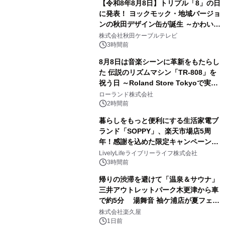
【令和8年8月8日】トリプル「8」の日
に発表！ ヨックモック・地域バージョ
ンの秋田デザイン缶が誕生 ～かわいい
2
秋田犬の子犬と秋田の四季と名所を巡
株式会社秋田ケーブルテレビ
るパッケージ～ 9月1日(火)秋田県内で
3時間前
販売開始
8月8日は音楽シーンに革新をもたらし
た 伝説のリズムマシン「TR-808」を
祝う日 ～Roland Store Tokyoで実機
3
を展示しての 記念キャンペーンを開
ローランド株式会社
催 英国ラジオ「NTS」の 特別プログ
2時間前
ラムや、「TR-808」を愛する伝説的
暮らしをもっと便利にする生活家電ブ
アーティストを フィーチャーしたアニ
ランド「SOPPY」、楽天市場店5周
メーションを公開～
年！感謝を込めた限定キャンペーンを
4
8月10日より開催
LivelyLifeライブリーライフ株式会社
3時間前
帰りの渋滞を避けて「温泉＆サウナ」
三井アウトレットパーク木更津から車
で約5分 湯舞音 袖ケ浦店が夏フェア
5
メニューを提供
株式会社楽久屋
1日前