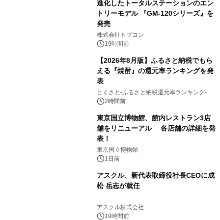
進化したトータルステーションのエン
トリーモデル 『GM-120シリーズ』を
発売
3
株式会社トプコン
19時間前
【2026年8月版】ふるさと納税でもら
える『焼酎』の還元率ランキングを発
表
4
とくさと-ふるさと納税還元率ランキング-
2時間前
東京国立博物館、館内レストラン3店
舗をリニューアル 各店舗の詳細を発
表！
5
東京国立博物館
1日前
アスクル、新代表取締役社長CEOに成
松 岳志が就任
6
アスクル株式会社
19時間前