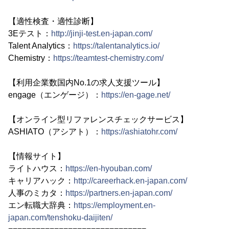
【適性検査・適性診断】
3Eテスト：
http://jinji-test.en-japan.com/
Talent Analytics：
https://talentanalytics.io/
Chemistry：
https://teamtest-chemistry.com/
【利用企業数国内No.1の求人支援ツール】
engage（エンゲージ）：
https://en-gage.net/
【オンライン型リファレンスチェックサービス】
ASHIATO（アシアト）：
https://ashiatohr.com/
【情報サイト】
ライトハウス：
https://en-hyouban.com/
キャリアハック：
http://careerhack.en-japan.com/
人事のミカタ：
https://partners.en-japan.com/
エン転職大辞典：
https://employment.en-
japan.com/tenshoku-daijiten/