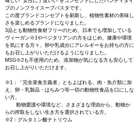
味しい”“女性に丁度いい”をコンセプトにしたハンディタイ
プのノンフライスープパスタです。
この度ブランドコンセプトを刷新し、植物性素材の美味し
さを楽しめるブランドになりました。
3品とも動物性食材フリーのため、日本でも増加している
ヴィーガン※1やベジタリアンの方をはじめ、健康や環境
を気にする方々、卵や乳成分にアレルギーをお持ちの方に
もお召し上がりいただけるようになりました。
MSG※2も不使用のため、添加物が気になる方も安心して
お召し上がりいただけます。
※1：「完全菜食主義者」ともよばれる。肉・魚介類に加
え、卵・乳製品・はちみつ等一切の動物性食品を口にしな
い方。
動物愛護や環境など、さまざまな理由から、動物か
らの搾取をしない生き方を選択されている方。
※2：グルタミン酸ナトリウム