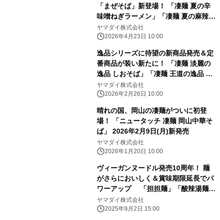
「まぜそば」新登場！ 「凄麺 夏の辛
味噌ねぎラーメン」「凄麺 夏の麻辣ま
ぜそば」 2026年5月25日(月)2品同時
ヤマダイ株式会社
新発売
2026年4月23日 10:00
逸品シリーズに待望の新商品発売＆定
番商品が装い新たに！ 「凄麺 淡麗の
逸品 しおそば」「凄麺 王道の逸品 中
華そば」 2026年3月16日(月)新発売
ヤマダイ株式会社
2026年2月26日 10:00
晴れの国、岡山の凄麺がついに初登
場！ 「ニュータッチ 凄麺 岡山中華そ
ば」 2026年2月9日(月)新発売
ヤマダイ株式会社
2026年1月20日 10:00
ヴィーガンヌードル発売10周年！ 麺
がさらにおいしく＆賞味期限延長でパ
ワーアップ 「担担麺」「酸辣湯麺」
「醤油」 2025年9月15日(月)リニュー
ヤマダイ株式会社
アル発売＆3大キャンペーン
2025年9月2日 15:00