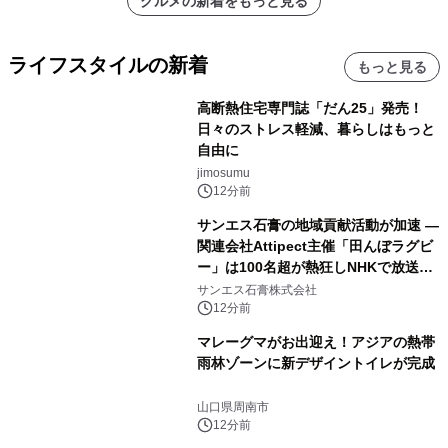
グルメの新着をもっと見る
ライフスタイルの新着
もっと見る
高断熱住宅専門誌「だん25」発売！
日々のストレス軽減、暮らしはもっと
自由に
jimosumu
12分前
サンエス石膏の地域貢献活動が加速 ―
関連会社Attipect主催「田んぼラグビ
ー」は100名超が熱狂しNHKで放送さ
れました。
サンエス石膏株式会社
12分前
マレーグマがお出迎え！アジアの熱帯
雨林ゾーンに新デザイントイレが完成
山口県周南市
12分前