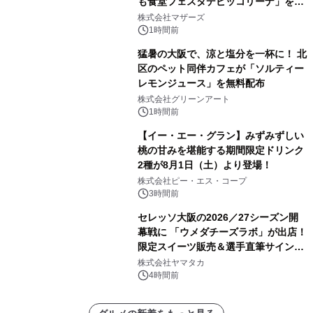
も食堂フェスタデピッコリーナ」を9
月5日(土)開催
株式会社マザーズ
1時間前
猛暑の大阪で、涼と塩分を一杯に！ 北
区のペット同伴カフェが「ソルティー
レモンジュース」を無料配布
株式会社グリーンアート
1時間前
【イー・エー・グラン】みずみずしい
桃の甘みを堪能する期間限定ドリンク
2種が8月1日（土）より登場！
株式会社ピー・エス・コープ
3時間前
セレッソ大阪の2026／27シーズン開
幕戦に 「ウメダチーズラボ」が出店！
限定スイーツ販売＆選手直筆サイング
ッズが当たる抽選会を 8月8日に開催
株式会社ヤマタカ
4時間前