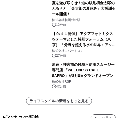
夏を遊び尽くせ！道の駅足柄金太郎の
ふるさと 「金太郎の夏休み」大感謝セ
ール開催！
株式会社相州村の駅
12分前
【９/１１開催】 アクアフォトミクス
をテーマとした特別フォーラム（東
京） 「分野を超える水の世界：アクア
フォトミクスが切り拓く新しい科学の
株式会社エバートロン
地平」を開催
27分前
原宿・神宮前の砂糖不使用スムージー
専門店 「WELLNESS CAFE
SAPRO」が8月8日グランドオープン
株式会社RSF
42分前
ライフスタイルの新着をもっと見る
ビジネスの新着