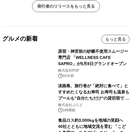
発行者のリリースをもっと見る
グルメの新着
もっと見る
原宿・神宮前の砂糖不使用スムージー
専門店 「WELLNESS CAFE
SAPRO」が8月8日グランドオープン
株式会社RSF
42分前
淡路島、旅行者が「絶対に食べて」と
すすめたくなるお寿司 お寿司も温泉も
プールも"自分たちだけ"の貸切宿で 1
日1組限定「岩屋温泉 絵島別庭 海と
株式会社ぷらど
森」の握り寿司プラン
1時間前
食品ロス約3,000kgを地域の笑顔へ
40社とともに地域交流を育む 「こど