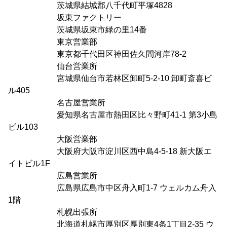
茨城県結城郡八千代町平塚4828
坂東ファクトリー
茨城県坂東市緑の里14番
東京営業部
東京都千代田区神田佐久間河岸78-2
仙台営業所
宮城県仙台市若林区卸町5-2-10 卸町斎喜ビ
ル405
名古屋営業所
愛知県名古屋市熱田区比々野町41-1 第3小島
ビル103
大阪営業部
大阪府大阪市淀川区西中島4-5-18 新大阪エ
イトビル1F
広島営業所
広島県広島市中区舟入町1-7 ウェルカム舟入
1階
札幌出張所
北海道札幌市厚別区厚別東4条1丁目2-35 ウ