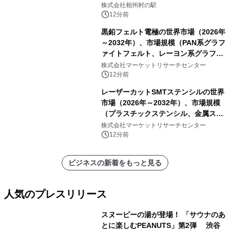
株式会社相州村の駅
12分前
黒鉛フェルト電極の世界市場（2026年
～2032年）、市場規模（PAN系グラフ
ァイトフェルト、レーヨン系グラファ
イトフェルト、ピッチ系グラファイト
株式会社マーケットリサーチセンター
フェルト）・分析レポートを発表
12分前
レーザーカットSMTステンシルの世界
市場（2026年～2032年）、市場規模
（プラスチックステンシル、金属ステ
ンシル）・分析レポートを発表
株式会社マーケットリサーチセンター
12分前
ビジネスの新着をもっと見る
人気のプレスリリース
スヌーピーの湯が登場！ 「サウナのあ
とに楽しむPEANUTS」第2弾 渋谷