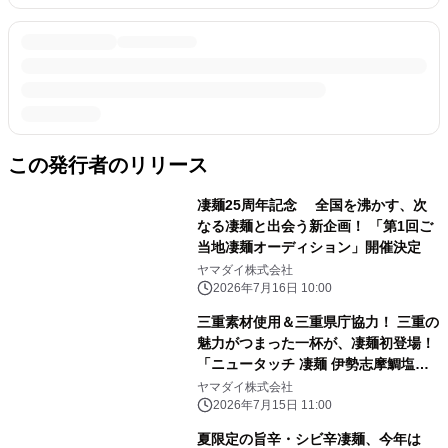
この発行者のリリース
凄麺25周年記念 全国を沸かす、次
なる凄麺と出会う新企画！ 「第1回ご
当地凄麺オーディション」開催決定
ヤマダイ株式会社
2026年7月16日 10:00
三重素材使用＆三重県庁協力！ 三重の
魅力がつまった一杯が、凄麺初登場！
「ニュータッチ 凄麺 伊勢志摩鯛塩ら
ーめん」 2026年8月3日(月)新発売
ヤマダイ株式会社
2026年7月15日 11:00
夏限定の旨辛・シビ辛凄麺、今年は