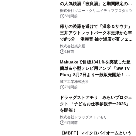
の人気銭湯「改良湯」と期間限定のコ
1
ラボレーション サウナイキタイコラ
株式会社ソニー・クリエイティブプロダクツ
ボグッズも発売決定！
6時間前
帰りの渋滞を避けて「温泉＆サウナ」
三井アウトレットパーク木更津から車
で約5分 湯舞音 袖ケ浦店が夏フェア
2
メニューを提供
株式会社楽久屋
1日前
Makuakeで目標1341％を突破した超
簡単＆小型テレビ用アンプ 「SW TV
Plus」8月7日より一般販売開始！ ケ
3
ーブル1本つなぐだけ、テレビの音が
城下工業株式会社
ぐっと豊かに
7時間前
ドラッグストアモリ みらいプロジェ
クト 「子どもお仕事参観デー2026」
を開催！
4
株式会社ドラッグストアモリ
4時間前
【MBFF】マイクロバイオームという