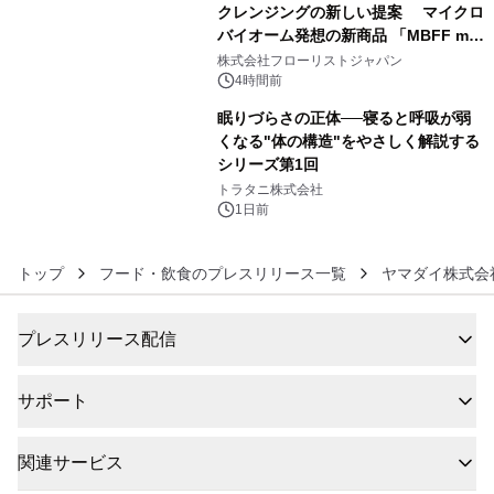
クレンジングの新しい提案 マイクロ
バイオーム発想の新商品 「MBFF mb
5
クレンジングPRO」を2026年8月6日
株式会社フローリストジャパン
発売
4時間前
眠りづらさの正体──寝ると呼吸が弱
くなる"体の構造"をやさしく解説する
シリーズ第1回
6
トラタニ株式会社
1日前
トップ
フード・飲食のプレスリリース一覧
ヤマダイ株式会
プレスリリース配信
サポート
関連サービス