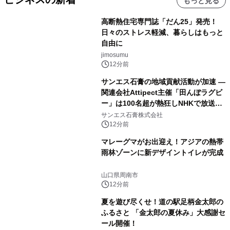
もっと見る
高断熱住宅専門誌「だん25」発売！
日々のストレス軽減、暮らしはもっと
自由に
jimosumu
12分前
サンエス石膏の地域貢献活動が加速 ―
関連会社Attipect主催「田んぼラグビ
ー」は100名超が熱狂しNHKで放送さ
れました。
サンエス石膏株式会社
12分前
マレーグマがお出迎え！アジアの熱帯
雨林ゾーンに新デザイントイレが完成
山口県周南市
12分前
夏を遊び尽くせ！道の駅足柄金太郎の
ふるさと 「金太郎の夏休み」大感謝セ
ール開催！