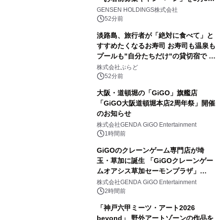
(土)より開催
GENSEN HOLDINGS株式会社
52分前
淡路島、旅行者が「絶対に食べて」と
すすめたくなるお寿司 お寿司も温泉も
プールも"自分たちだけ"の貸切宿で 1
日1組限定「岩屋温泉 絵島別庭 海と
株式会社ぷらど
森」の握り寿司プラン
52分前
大阪・道頓堀の「GiGO」旗艦店
「GiGO大阪道頓堀本店2周年祭」開催
のお知らせ
株式会社GENDA GiGO Entertainment
1時間前
GiGOのクレーンゲーム専門店が埼
玉・草加に誕生 「GiGOクレーンゲー
ムオアシス草加セーモンプラザ」
2026年8月7日(金)10時グランドオープ
株式会社GENDA GiGO Entertainment
ン
2時間前
「神戸六甲ミーツ・アート2026
beyond」 野外アートゾーンの作品を