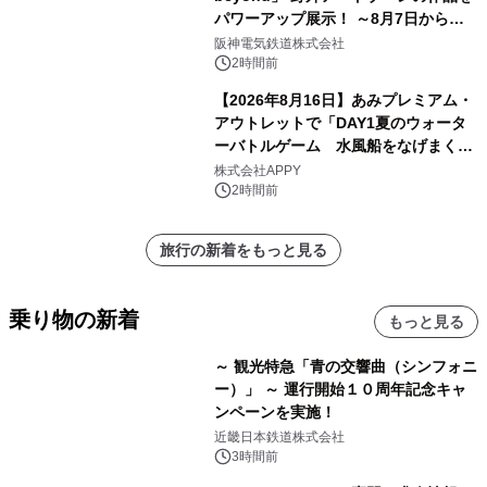
パワーアップ展示！ ～8月7日からは
直前割パスポートを販売～
阪神電気鉄道株式会社
2時間前
【2026年8月16日】あみプレミアム・
アウトレットで「DAY1夏のウォータ
ーバトルゲーム 水風船をなげまくろ
う！」を開催
株式会社APPY
2時間前
旅行の新着をもっと見る
乗り物の新着
もっと見る
～ 観光特急「青の交響曲（シンフォニ
ー）」 ～ 運行開始１０周年記念キャ
ンペーンを実施！
近畿日本鉄道株式会社
3時間前