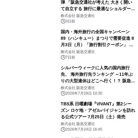
弾 「阪急交通社が考えた 大きく開い
て自立する 旅行に最適なショルダーバ
ッグBOOK」 8月4日（火）ウェブサ
株式会社 阪急交通社
イトで予約販売を開始
3日前
国内・海外旅行の全国キャンペーン
89（ハンキュー）まつりで需要促進 8
月3日（月）「旅行割引クーポン」 配
布開始（ウェブ限定）
株式会社 阪急交通社
7日前
シルバーウィークに人気の国内旅行
先、 海外旅行先ランキング ～11年ぶ
りの大型連休はどこへ行く！？ 阪急交
通社が公開～
株式会社 阪急交通社
2026年7月29日 10:30
TBS系 日曜劇場『VIVANT』第2シー
ズン ロケ地・アゼルバイジャンを訪れ
る公式ツアー 7月25日（土）発売
株式会社 阪急交通社
2026年7月24日 16:45