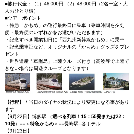
■旅行代金：（1）46,000円 （2）48,000円（2名一室・大
人おひとり様）
■ツアーポイント
・特急「かもめ」の運行最終日に乗車（乗車時間を夕刻
便・最終便のいずれかをお選びいただきます）
・記念すべき開業初日に「西九州新幹線かもめ」に乗車
・記念乗車証など、オリジナルの「かもめ」グッズをプレ
ゼント
・世界遺産「軍艦島」上陸クルーズ付き（高波等で上陸で
きない場合は周遊クルーズとなります）
【行程】
＊当日のダイヤの状況により変更になる事があり
ます
【9月22日】博多駅 （
選べる列車！15：55発または22：
10発
）==＜
特急かもめ
＞==長崎駅--各ホテル
【9月23日】