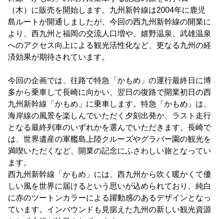
（木）に販売を開始します。九州新幹線は2004年に鹿児
島ルートが開通しましたが、今回の西九州新幹線の開業に
より、西九州と福岡の交流人口増や、嬉野温泉、武雄温泉
へのアクセス向上による観光活性化など、更なる九州の経
済効果が期待されています。
今回の企画では、往路で特急「かもめ」の運行最終日に博
多から乗車して長崎に向かい、翌日の復路で開業初日の西
九州新幹線「かもめ」に乗車します。特急「かもめ」は、
海岸線の風景を楽しんでいただく夕刻出発か、ラスト走行
となる最終列車のいずれかを選んでいただきます。長崎で
は、世界遺産の軍艦島上陸クルーズやグラバー園の観光を
満喫いただくなど、開業の記念にふさわしい旅となってい
ます。
西九州新幹線「かもめ」には、西九州から吹く暖かくて優
しい風を世界に届けるという思いが込められており、純白
に赤のツートンカラーによる躍動感のあるデザインとなっ
ています。インバウンドも見据えた九州の新しい観光資源