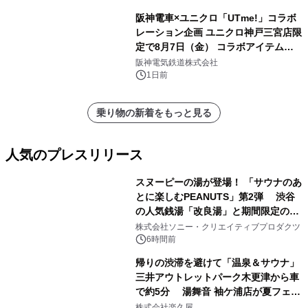
阪神電車×ユニクロ「UTme!」コラボ
レーション企画 ユニクロ神戸三宮店限
定で8月7日（金） コラボアイテムが
発売決定！
阪神電気鉄道株式会社
1日前
乗り物の新着をもっと見る
人気のプレスリリース
スヌーピーの湯が登場！ 「サウナのあ
とに楽しむPEANUTS」第2弾 渋谷
の人気銭湯「改良湯」と期間限定のコ
1
ラボレーション サウナイキタイコラ
株式会社ソニー・クリエイティブプロダクツ
ボグッズも発売決定！
6時間前
帰りの渋滞を避けて「温泉＆サウナ」
三井アウトレットパーク木更津から車
で約5分 湯舞音 袖ケ浦店が夏フェア
2
メニューを提供
株式会社楽久屋