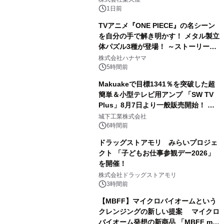
1日前
TVアニメ『ONE PIECE』の名シーン
を自分の手で解き明かす！ メタル製立
体パズル3種が登場！ ～ストーリーと
3
ギミックが融合した 大人の体験型パズ
株式会社ハナヤマ
ルが8月7日(金)12時より先行予約受付
5時間前
開始～
Makuakeで目標1341％を突破した超
簡単＆小型テレビ用アンプ 「SW TV
Plus」8月7日より一般販売開始！ ケ
4
ーブル1本つなぐだけ、テレビの音が
城下工業株式会社
ぐっと豊かに
6時間前
ドラッグストアモリ みらいプロジェ
クト 「子どもお仕事参観デー2026」
を開催！
5
株式会社ドラッグストアモリ
3時間前
【MBFF】マイクロバイオームという
クレンジングの新しい提案 マイクロ
バイオーム発想の新商品 「MBFF mb