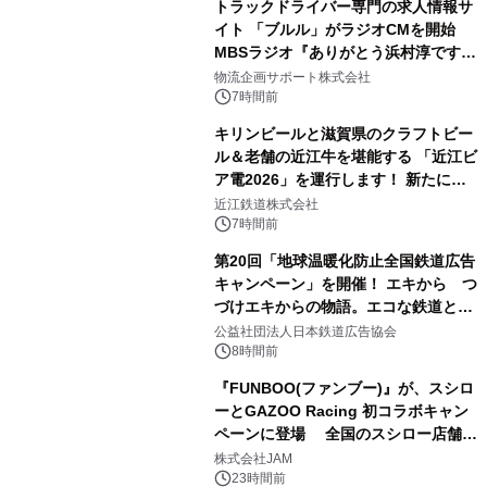
トラックドライバー専門の求人情報サ
イト 「ブルル」がラジオCMを開始
MBSラジオ『ありがとう浜村淳です』
にて8月1日(土)より
物流企画サポート株式会社
7時間前
キリンビールと滋賀県のクラフトビー
ル＆老舗の近江牛を堪能する 「近江ビ
ア電2026」を運行します！ 新たに
「長濱浪漫ビール」が参加！キリン一
近江鉄道株式会社
番搾り飲み放題が復活！
7時間前
第20回「地球温暖化防止全国鉄道広告
キャンペーン」を開催！ エキから つ
づけエキからの物語。エコな鉄道とと
もに。
公益社団法人日本鉄道広告協会
8時間前
『FUNBOO(ファンブー)』が、スシロ
ーとGAZOO Racing 初コラボキャン
ペーンに登場 全国のスシロー店舗で
GR 4車種の FUNBOO(ミニカー)付き
株式会社JAM
メニューが展開されます
23時間前