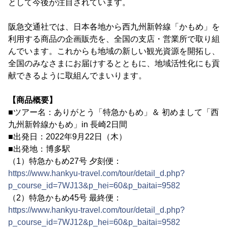
として今後が注目されています。
阪急交通社では、日本各地から西九州新幹線「かもめ」を
利用する商品の企画販売を、全国の支店・営業所で取り組
んでいます。これからも地域の新しい観光資源を開拓し、
全国のみなさまにお届けするとともに、地域活性化にも貢
献できるように取組んでまいります。
【商品概要】
■ツアー名：ありがとう「特急かもめ」＆ 初めまして「西
九州新幹線かもめ」in 長崎2日間
■出発日：2022年9月22日（木）
■出発地：博多駅
（1）特急かもめ27号 夕刻便：
https://www.hankyu-travel.com/tour/detail_d.php?
p_course_id=7WJ13&p_hei=60&p_baitai=9582
（2）特急かもめ45号 最終便：
https://www.hankyu-travel.com/tour/detail_d.php?
p_course_id=7WJ12&p_hei=60&p_baitai=9582