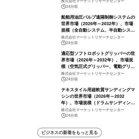
グリッド、独立型マイクログリッ
株式会社マーケットリサーチセンター
ド）・分析レポートを発表
24分前
船舶用油圧バルブ遠隔制御システムの
世界市場（2026年～2032年）、市場
規模（全自動システム、半自動システ
ム）・分析レポートを発表
株式会社マーケットリサーチセンター
24分前
適応型ソフトロボットグリッパーの世
界市場（2026年～2032年）、市場規
模（空気圧式グリッパー、電動グリッ
パー）・分析レポートを発表
株式会社マーケットリサーチセンター
24分前
テキスタイル用超軟質サンディングマ
シンの世界市場（2026年～2032
年）、市場規模（ドラムサンディング
マシン、ジェットサンディングマシ
株式会社マーケットリサーチセンター
ン、ローラーサンディングマシン、そ
24分前
の他）・分析レポートを発表
ビジネスの新着をもっと見る