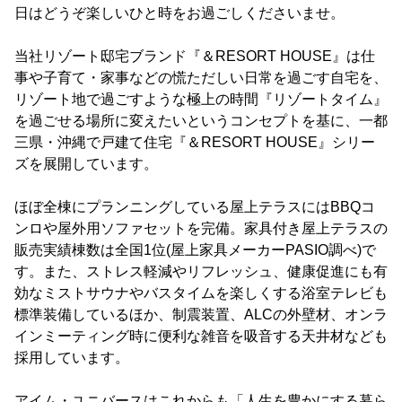
日はどうぞ楽しいひと時をお過ごしくださいませ。
当社リゾート邸宅ブランド『＆RESORT HOUSE』は仕
事や子育て・家事などの慌ただしい日常を過ごす自宅を、
リゾート地で過ごすような極上の時間『リゾートタイム』
を過ごせる場所に変えたいというコンセプトを基に、一都
三県・沖縄で戸建て住宅『＆RESORT HOUSE』シリー
ズを展開しています。
ほぼ全棟にプランニングしている屋上テラスにはBBQコ
ンロや屋外用ソファセットを完備。家具付き屋上テラスの
販売実績棟数は全国1位(屋上家具メーカーPASIO調べ)で
す。また、ストレス軽減やリフレッシュ、健康促進にも有
効なミストサウナやバスタイムを楽しくする浴室テレビも
標準装備しているほか、制震装置、ALCの外壁材、オンラ
インミーティング時に便利な雑音を吸音する天井材なども
採用しています。
アイム・ユニバースはこれからも「人生を豊かにする暮ら