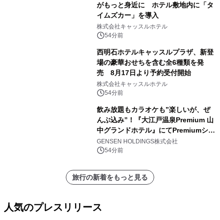
がもっと身近に ホテル敷地内に「タ
イムズカー」を導入
株式会社キャッスルホテル
54分前
西明石ホテルキャッスルプラザ、新登
場の豪華おせちを含む全6種類を発
売 8月17日より予約受付開始
株式会社キャッスルホテル
54分前
飲み放題もカラオケも”楽しいが、ぜ
んぶ込み”！『大江戸温泉Premium 山
中グランドホテル』にてPremiumシリ
ーズ初のオールインクルーシブ導入
GENSEN HOLDINGS株式会社
54分前
旅行の新着をもっと見る
人気のプレスリリース