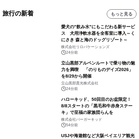
旅行の新着
もっと見る
愛犬の"飲み水"にもこだわる新サービ
ス 犬用浄軟水器を全客室に導入～く
にさき 森と海のドッグリゾート～
株式会社リロバケーションズ
24分前
立山黒部アルペンルートで乗り物の魅
力を満喫 「のりものデイズ2026」
を8/29から開催
立山黒部貫光株式会社
24分前
ハローキッド、50回目のお盆限定！
8/8スタートの「黒毛和牛赤身ステー
キ」で至福の家族団らんを
株式会社バーガーキッド
54分前
USJや海遊館など大阪ベイエリア観光