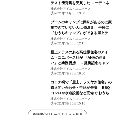
テスト優秀賞を受賞した コーディネー
トが体感できる戸建て住宅の 現地見学
株式会社アイム・ユニバース
会を実施開始
2021年11月5日 13:30
ブームのキャンプに興味があるのに実
施できていない人は45.9％ 手軽に
『おうちキャンプ』ができる屋上テラ
ス付き住宅が人気の訳
株式会社アイム・ユニバース
2021年7月30日 12:15
屋上テラスのある高仕様住宅のアイ
ム・ユニバース社が 「ANAの住ま
い」と業務提携 ～提携記念キャンペ
ーンを9月30日まで開催～
株式会社アイム・ユニバース
2021年7月28日 16:00
コロナ禍で『屋上テラス付き住宅』の
購入問い合わせ・申込が倍増 BBQ
コンロや水道設備など完備で おうちキ
ャンプが楽しめると好評
株式会社アイム・ユニバース
2021年3月30日 15:15
発行者のリリースをもっと見る