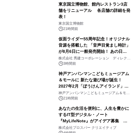
東京国立博物館、館内レストラン3店
舗をリニューアル 各店舗の詳細を発
表！
1
東京国立博物館
21時間前
仮面ライダー55周年記念！オリジナル
音源を搭載した 「音声目覚まし時計」
が8月6日に一般発売開始！ あの日の
2
大興奮が今甦る
株式会社 秀建コーポレーション ディレクト
アートギャラリー
3時間前
神戸アンパンマンこどもミュージアム
＆モールに 新たな遊び場が誕生！
2027年2月「ぼうけんアイランド」が
3
オープン
神戸アンパンマンこどもミュージアム＆モー
ル
21時間前
あなたの生活を便利に、人生を豊かに
するIT型デジタル・ノート
『MyLifeNote』がアイデア募集 優
4
秀賞100名に1年間無償試用
株式会社プロスパー クリエイティブ