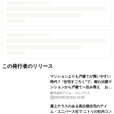
この発行者のリリース
マンションよりも戸建てが買いやすい
時代？ “住宅すごろく”で、都心分譲マ
ンションから戸建てへ住み替え おう
ちキャンプができる「リゾート邸宅」
株式会社アイム・ユニバース
人気が倍増
2022年2月15日 14:00
屋上テラスのある高仕様住宅のアイ
ム・ユニバース社で ニトリの社内コン