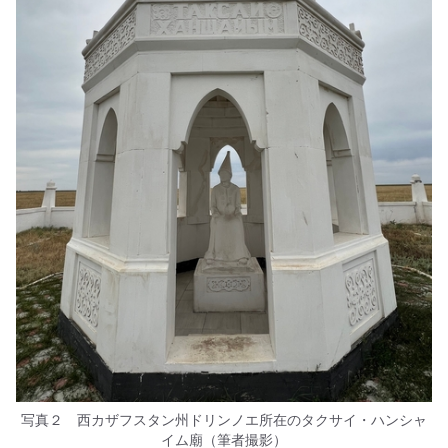
写真２ 西カザフスタン州ドリンノエ所在のタクサイ・ハンシャ
イム廟（筆者撮影）