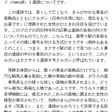
イ（таксай）１遺跡についてです。
この遺跡では、若くして亡くなり、きらびやかな黄金の
装飾品とともにクルガン（日本の古墳に似た、墳丘をもつ
お墓です）に埋葬された女性がひときわ注目を浴びていま
す。このブログの2023年6月の記事は遺跡の名前の付け方
についてのものでしたが、こちらでは、最寄り駅の名前を
とってその後に番号を付ける方式だそうです（例外もある
とのこと）。つまり、タクサイ駅の近くで見つかった１番
目の遺跡の中の６番目のクルガン、というわけで、このク
ルガンはタクサイ１遺跡６号クルガンと呼ばれています。
埋葬主体部からは、数々の黄金の装飾品だけでなく、精
巧な騎馬人像を彫刻した櫛や青銅の鏡や容器、ガラスの器
、車馬具などの様々な珍しい器物が発見されました。どう
やら相当に裕福な人物であったようです。ウラルスク郷土
史博物館には、復元されたこれらの器物に囲まれた女性の
模型が展示されていて、当時のきらびやかさを現出してい
ます（写真１）。また、遺跡からかろうじて目視できる距