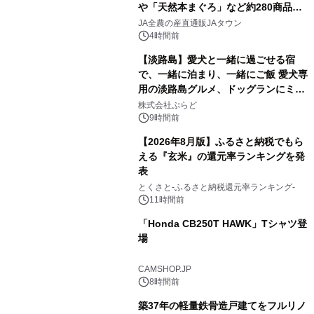
や「天然本まぐろ」など約280商品を
1
販売！～毎月１０日の定例企画～
JA全農の産直通販JAタウン
4時間前
【淡路島】愛犬と一緒に過ごせる宿
で、一緒に泊まり、一緒にご飯 愛犬専
用の淡路島グルメ、ドッグランにミニ
2
プール グランピングとトレーラーハウ
株式会社ぷらど
スの2施設で
9時間前
【2026年8月版】ふるさと納税でもら
える『玄米』の還元率ランキングを発
表
3
とくさと-ふるさと納税還元率ランキング-
11時間前
「Honda CB250T HAWK」Tシャツ登
場
4
CAMSHOP.JP
8時間前
築37年の軽量鉄骨造戸建てをフルリノ