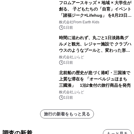
フロムアースキッズ × 地域 × 大学生が
創る、 子どもたちの「自育」イベント
「諸福ジーク×Lifehug」 を8月23日
(日)開催
株式会社From Earth Kids
1日前
時間に追われず、丸ごと1日淡路島グ
ルメと観光、レジャー施設で クラブハ
ウスのようなプールと、変わった形の
サウナも 「THE BOXY AWAJI」のお
株式会社ぷらど
得な素泊まり連泊プランで
1日前
北前船の歴史が息づく港町・三国湊で
上質な滞在を 「オーベルジュほまち
三國湊」 1泊2食付の旅行商品を発売
株式会社ぷらど
1日前
旅行の新着をもっと見る
調査の新着
もっと見る