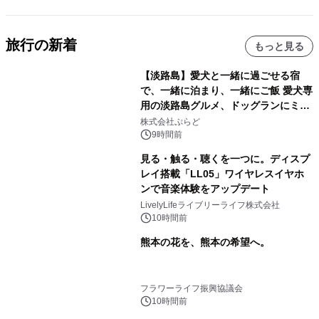
旅行の新着
もっと見る
【淡路島】愛犬と一緒に過ごせる宿
で、一緒に泊まり、一緒にご飯 愛犬専
用の淡路島グルメ、ドッグランにミニ
プール グランピングとトレーラーハウ
株式会社ぷらど
スの2施設で
9時間前
見る・触る・聴くを一つに。ディスプ
レイ搭載「LL05」ワイヤレスイヤホ
ンで音楽体験をアップデート
LivelyLifeライブリーライフ株式会社
10時間前
熊本の花を、熊本の希望へ。
フラワーライフ振興協議会
10時間前