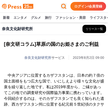
ログイン/会員登録
新着
エンタメ
グルメ
旅行
ファッション・美容
ライフスタ
奈良文化財研究所
リリース一覧
[奈文研コラム]草原の国のお姫さまのご利益
奈良文化財研究所
サービス
2023年8月2日 09:00
中央アジアに位置するカザフスタンは、日本の約７倍の
国土面積をもつ広大な国で、いにしえより様々な文化が盛
衰を繰り返した地です。私は2019年度から、ご縁があっ
てこの地での調査研究や国際協力事業に携わっています。
今回紹介するのは、そのカザフスタンでも良く知られた遺
跡、西カザフスタン州に位置する紀元前５世紀頃のタクサ