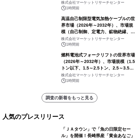
発表
株式会社マーケットリサーチセンター
1時間前
高温自己制限型電気加熱ケーブルの世
界市場（2026年～2032年）、市場規
模（自己制御、定電力、鉱物絶縁、表
皮効果）・分析レポートを発表
株式会社マーケットリサーチセンター
1時間前
燃料電池式フォークリフトの世界市場
（2026年～2032年）、市場規模（1.5
トン以下、1.5～2.5トン、2.5～3.5ト
ン、3.5～5.0トン、その他）・分析レ
株式会社マーケットリサーチセンター
ポートを発表
1時間前
調査の新着をもっと見る
人気のプレスリリース
「ＪＡタウン」で「魚の日限定セー
ル」を開催！長崎県産「黄金あなご」