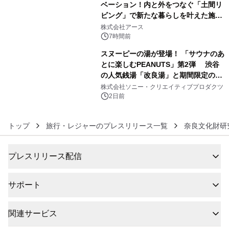
ベーション！内と外をつなぐ「土間リ
ビング」で新たな暮らしを叶えた施工
5
事例を株式会社アースが公開
株式会社アース
7時間前
スヌーピーの湯が登場！ 「サウナのあ
とに楽しむPEANUTS」第2弾 渋谷
の人気銭湯「改良湯」と期間限定のコ
6
ラボレーション サウナイキタイコラ
株式会社ソニー・クリエイティブプロダクツ
ボグッズも発売決定！
2日前
トップ
旅行・レジャーのプレスリリース一覧
奈良文化財研
プレスリリース配信
サポート
関連サービス