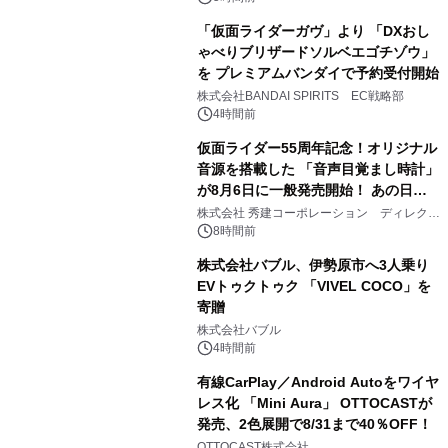
「仮面ライダーガヴ」より 「DXおし
ゃべりブリザードソルベエゴチゾウ」
を プレミアムバンダイで予約受付開始
3
株式会社BANDAI SPIRITS EC戦略部
4時間前
仮面ライダー55周年記念！オリジナル
音源を搭載した 「音声目覚まし時計」
が8月6日に一般発売開始！ あの日の
4
大興奮が今甦る
株式会社 秀建コーポレーション ディレクト
アートギャラリー
8時間前
株式会社バブル、伊勢原市へ3人乗り
EVトゥクトゥク 「VIVEL COCO」を
寄贈
5
株式会社バブル
4時間前
有線CarPlay／Android Autoをワイヤ
レス化 「Mini Aura」 OTTOCASTが
発売、2色展開で8/31まで40％OFF！
6
OTTOCAST株式会社