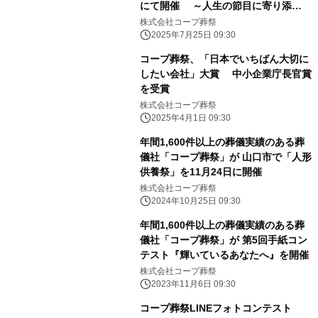
にて開催 ～人生の節目に寄り添
う“音楽の処方箋”～
株式会社コープ葬祭
2025年7月25日 09:30
コープ葬祭、「日本でいちばん大切に
したい会社」大賞 中小企業庁長官賞
を受賞
株式会社コープ葬祭
2025年4月1日 09:30
年間1,600件以上の葬儀実績のある葬
儀社「コープ葬祭」が 山口市で「人形
供養祭」を11月24日に開催
株式会社コープ葬祭
2024年10月25日 09:30
年間1,600件以上の葬儀実績のある葬
儀社「コープ葬祭」が 第5回手紙コン
テスト『輝いているあなたへ』を開催
株式会社コープ葬祭
2023年11月6日 09:30
コープ葬祭LINEフォトコンテスト