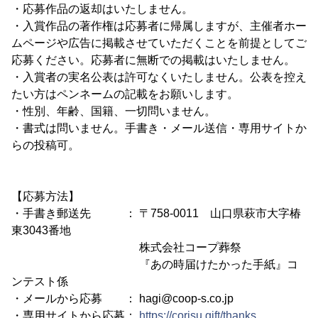
・応募作品の返却はいたしません。
・入賞作品の著作権は応募者に帰属しますが、主催者ホー
ムページや広告に掲載させていただくことを前提としてご
応募ください。応募者に無断での掲載はいたしません。
・入賞者の実名公表は許可なくいたしません。公表を控え
たい方はペンネームの記載をお願いします。
・性別、年齢、国籍、一切問いません。
・書式は問いません。手書き・メール送信・専用サイトか
らの投稿可。
【応募方法】
・手書き郵送先 ： 〒758-0011 山口県萩市大字椿
東3043番地
株式会社コープ葬祭
『あの時届けたかった手紙』コ
ンテスト係
・メールから応募 ： hagi@coop-s.co.jp
・専用サイトから応募：
https://corisu.gift/thanks