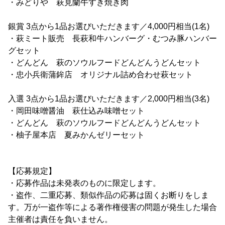
・みどりや 萩見蘭牛すき焼き肉
銀賞 3点から1品お選びいただきます／4,000円相当(1名)
・萩ミート販売 長萩和牛ハンバーグ・むつみ豚ハンバー
グセット
・どんどん 萩のソウルフードどんどんうどんセット
・忠小兵衛蒲鉾店 オリジナル詰め合わせ萩セット
入選 3点から1品お選びいただきます／2,000円相当(3名)
・岡田味噌醤油 萩仕込み味噌セット
・どんどん 萩のソウルフードどんどんうどんセット
・柚子屋本店 夏みかんゼリーセット
【応募規定】
・応募作品は未発表のものに限定します。
・盗作、二重応募、類似作品の応募は固くお断りをしま
す。万が一盗作等による著作権侵害の問題が発生した場合
主催者は責任を負いません。