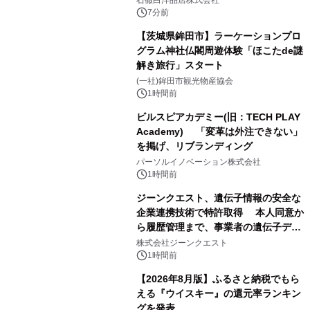
7分前
【茨城県鉾田市】ラーケーションプロ
グラム神社仏閣周遊体験「ほこたde謎
解き旅行」スタート
(一社)鉾田市観光物産協会
1時間前
ビルスピアカデミー(旧：TECH PLAY
Academy) 「変革は外注できない」
を掲げ、リブランディング
パーソルイノベーション株式会社
1時間前
ジーンクエスト、遺伝子情報の安全な
企業連携技術で特許取得 本人同意か
ら履歴管理まで、事業者の遺伝子デー
タ活用を支援
株式会社ジーンクエスト
1時間前
【2026年8月版】ふるさと納税でもら
える『ウイスキー』の還元率ランキン
グを発表