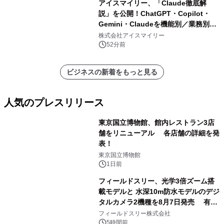
アイスマイリー、「Claude徹底解
説」を公開！ChatGPT・Copilot・
Gemini・Claudeを機能別／業務別に
比較―自社に合う生成AIの選び方がわ
株式会社アイスマイリー
かる実践ガイド
52分前
ビジネスの新着をもっと見る
人気のプレスリリース
東京国立博物館、館内レストラン3店
舗をリニューアル 各店舗の詳細を発
表！
1
東京国立博物館
1日前
フィールドスリー、光学3倍ズーム搭
載モデルと 水深10m防水モデルのデジ
タルカメラ2機種を8月7日発売 有効
2
約1300万画素、用途別に選べるコンデ
フィールドスリー株式会社
ジ新登場
5時間前