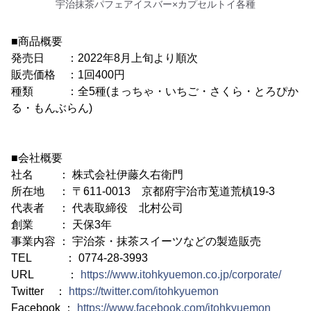
宇治抹茶パフェアイスバー×カプセルトイ各種
■商品概要
発売日 ：2022年8月上旬より順次
販売価格 ：1回400円
種類 ：全5種(まっちゃ・いちご・さくら・とろぴか
る・もんぶらん)
■会社概要
社名 ： 株式会社伊藤久右衛門
所在地 ： 〒611-0013 京都府宇治市莵道荒槙19-3
代表者 ： 代表取締役 北村公司
創業 ： 天保3年
事業内容 ： 宇治茶・抹茶スイーツなどの製造販売
TEL ： 0774-28-3993
URL ：
https://www.itohkyuemon.co.jp/corporate/
Twitter ：
https://twitter.com/itohkyuemon
Facebook ：
https://www.facebook.com/itohkyuemon