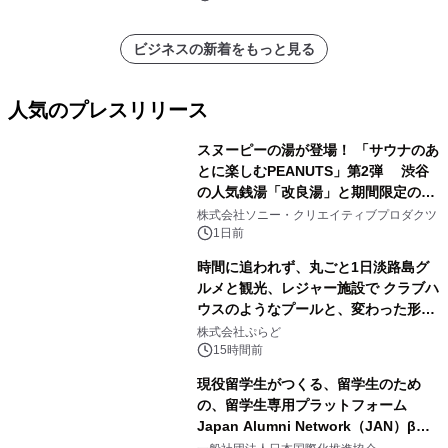
ビジネスの新着をもっと見る
人気のプレスリリース
スヌーピーの湯が登場！ 「サウナのあ
とに楽しむPEANUTS」第2弾 渋谷
の人気銭湯「改良湯」と期間限定のコ
1
ラボレーション サウナイキタイコラ
株式会社ソニー・クリエイティブプロダクツ
ボグッズも発売決定！
1日前
時間に追われず、丸ごと1日淡路島グ
ルメと観光、レジャー施設で クラブハ
ウスのようなプールと、変わった形の
2
サウナも 「THE BOXY AWAJI」のお
株式会社ぷらど
得な素泊まり連泊プランで
15時間前
現役留学生がつくる、留学生のため
の、留学生専用プラットフォーム
Japan Alumni Network（JAN）β版
3
をリリース