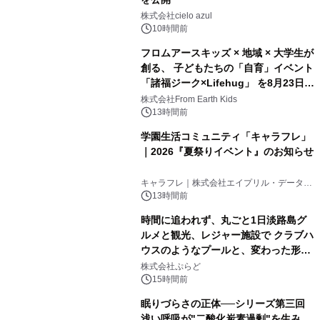
株式会社cielo azul
10時間前
フロムアースキッズ × 地域 × 大学生が
創る、 子どもたちの「自育」イベント
「諸福ジーク×Lifehug」 を8月23日
(日)開催
株式会社From Earth Kids
13時間前
学園生活コミュニティ「キャラフレ」
｜2026『夏祭りイベント』のお知らせ
キャラフレ｜株式会社エイプリル・データ・
デザインズ
13時間前
時間に追われず、丸ごと1日淡路島グ
ルメと観光、レジャー施設で クラブハ
ウスのようなプールと、変わった形の
サウナも 「THE BOXY AWAJI」のお
株式会社ぷらど
得な素泊まり連泊プランで
15時間前
眠りづらさの正体──シリーズ第三回
浅い呼吸が"二酸化炭素過剰"を生み、