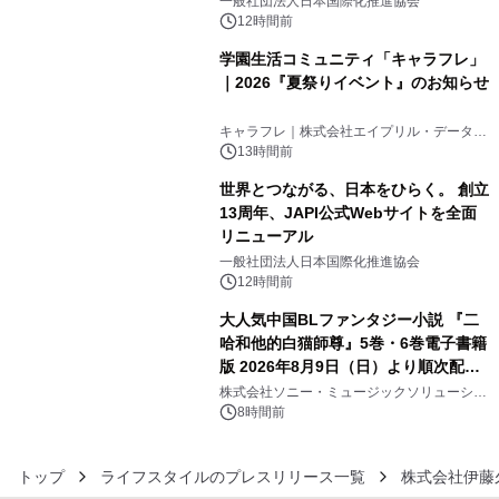
一般社団法人日本国際化推進協会
12時間前
学園生活コミュニティ「キャラフレ」
｜2026『夏祭りイベント』のお知らせ
4
キャラフレ｜株式会社エイプリル・データ・
デザインズ
13時間前
世界とつながる、日本をひらく。 創立
13周年、JAPI公式Webサイトを全面
リニューアル
5
一般社団法人日本国際化推進協会
12時間前
大人気中国BLファンタジー小説 『二
哈和他的白猫師尊』5巻・6巻電子書籍
版 2026年8月9日（日）より順次配信
6
開始
株式会社ソニー・ミュージックソリューショ
ンズ
8時間前
トップ
ライフスタイルのプレスリリース一覧
株式会社伊藤