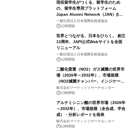
現役留学生がつくる、留学生のため
の、留学生専用プラットフォーム
Japan Alumni Network（JAN）β版
をリリース
一般社団法人日本国際化推進協会
12時間前
世界とつながる、日本をひらく。 創立
13周年、JAPI公式Webサイトを全面
リニューアル
一般社団法人日本国際化推進協会
12時間前
二酸化窒素（NO2）ガス滅菌の世界市
場（2026年～2032年）、市場規模
（NO2滅菌チャンバー、インジケータ
ーおよびモニタリングシステム、その
株式会社マーケットリサーチセンター
他）・分析レポートを発表
13時間前
アルテミシニン酸の世界市場（2026年
～2032年）、市場規模（全合成、半合
成）・分析レポートを発表
株式会社マーケットリサーチセンター
13時間前