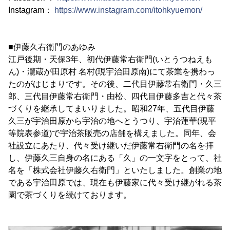
Instagram：
https://www.instagram.com/itohkyuemon/
■伊藤久右衛門のあゆみ
江戸後期・天保3年、初代伊藤常右衛門(いとうつねえも
ん)・瀧蔵が田原村 名村(現宇治田原南)にて茶業を携わっ
たのがはじまりです。その後、二代目伊藤常右衛門・久三
郎、三代目伊藤常右衛門・由松、四代目伊藤多吉と代々茶
づくりを継承してまいりました。昭和27年、五代目伊藤
久三が宇治田原から宇治の地へとうつり、宇治蓮華(現平
等院表参道)で宇治茶販売の店舗を構えました。同年、会
社設立にあたり、代々受け継いだ伊藤常右衛門の名を拝
し、伊藤久三自身の名にある「久」の一文字をとって、社
名を「株式会社伊藤久右衛門」といたしました。創業の地
である宇治田原では、現在も伊藤家に代々受け継がれる茶
園で茶づくりを続けております。