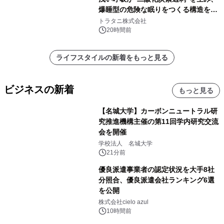
爆睡型の危険な眠りをつくる構造を解
説
トラタニ株式会社
20時間前
ライフスタイルの新着をもっと見る
ビジネスの新着
もっと見る
【名城大学】カーボンニュートラル研
究推進機構主催の第11回学内研究交流
会を開催
学校法人 名城大学
21分前
優良派遣事業者の認定状況を大手8社
分照合、優良派遣会社ランキング6選
を公開
株式会社cielo azul
10時間前