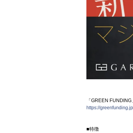
「GREEN FUND
https://greenfunding.j
■特徴