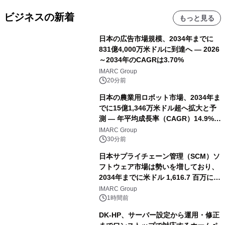
ビジネスの新着
もっと見る
日本の広告市場規模、2034年までに
831億4,000万米ドルに到達へ ― 2026
～2034年のCAGRは3.70%
IMARC Group
20分前
日本の農業用ロボット市場、2034年ま
でに15億1,346万米ドル超へ拡大と予
測 ― 年平均成長率（CAGR）14.9%を
記録
IMARC Group
30分前
日本サプライチェーン管理（SCM）ソ
フトウェア市場は勢いを増しており、
2034年までに米ドル 1,616.7 百万に達
し、CAGR 3.42%で成長すると予測
IMARC Group
1時間前
DK-HP、サーバー設定から運用・修正