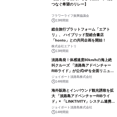
つなぐ希望のリレー】
フラワーライフ振興協議会
13時間前
総合旅行プラットフォーム「エアト
リ」、 ハイブリッド型総合書店
「honto」との共同企画を開始！
株式会社エアトリ
13時間前
淡路島発！体感速度80km/hの海上絶
叫クルーズ 「淡路島アドベンチャー
RIBライド」が公式HPを全面リニュー
アル！ ～スマホで即予約完了の「スマ
ジョイポート淡路島株式会社
ート設計」へ刷新～
14時間前
海外販路とインバウンド観光誘致を拡
大 「淡路島アドベンチャーRIBライ
ド」× 「LINKTIVITY」システム連携を
開始！
ジョイポート淡路島株式会社
14時間前