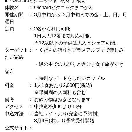
■「Orchardピクニックまつかわ」概要
体験名 ： Orchardピクニックまつかわ
開催期間 ： 3月中旬から12月中旬までの金、土、日、月
曜日
定員 ： 2名から利用可能
1日大人12名まで対応可能。
※12歳以下の子供は大人とシェア可能。
ターゲット： ・くだもの狩りをプラスアルファで楽しみ
たい家族
・緑の中でのんびりと過ごす女子旅がすき
な方
・特別なデートをしたいカップル
料金 ： 1人1食あたり2,600円(税込)
※果樹園の入園料も含む
備考 ： お飲み物は持参となります
アクセス ： 中央道松川ICより10分
申込方法 ： 当社サイトより(完全に予約制)
8月4日(木)より予約受付開始
公式サイト：