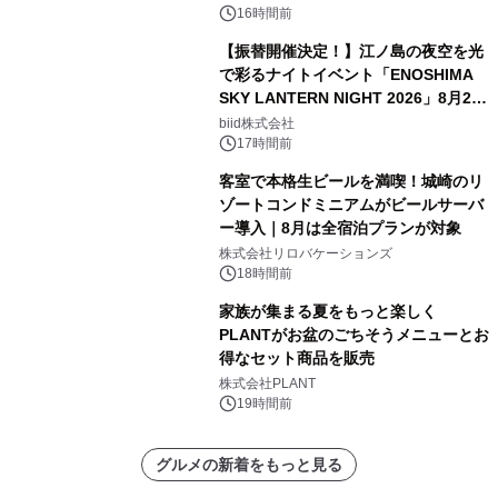
16時間前
【振替開催決定！】江ノ島の夜空を光
で彩るナイトイベント「ENOSHIMA
SKY LANTERN NIGHT 2026」8月22
日(土)振替開催＆受付スタート！
biid株式会社
17時間前
客室で本格生ビールを満喫！城崎のリ
ゾートコンドミニアムがビールサーバ
ー導入｜8月は全宿泊プランが対象
株式会社リロバケーションズ
18時間前
家族が集まる夏をもっと楽しく
PLANTがお盆のごちそうメニューとお
得なセット商品を販売
株式会社PLANT
19時間前
グルメの新着をもっと見る