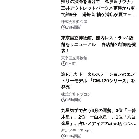
帰りの渋滞を避けて「温泉＆サウナ」
三井アウトレットパーク木更津から車
で約5分 湯舞音 袖ケ浦店が夏フェア
1
メニューを提供
株式会社楽久屋
19時間前
東京国立博物館、館内レストラン3店
舗をリニューアル 各店舗の詳細を発
表！
2
東京国立博物館
1日前
進化したトータルステーションのエン
トリーモデル 『GM-120シリーズ』を
発売
3
株式会社トプコン
16時間前
九星気学で占う8月の運勢、3位「三碧
木星」、2位「一白水星」、1位「六白
金星」。占いメディアのziredがランキ
4
ングを発表
占いメディア zired
22時間前