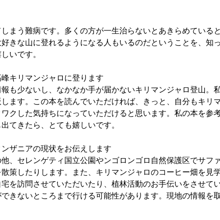
！
てしまう難病です。多くの方が一生治らないとあきらめている
大好きな山に登れるようになる人もいるのだということを、知
嬉しいです。
高峰キリマンジャロに登ります
情報も少ないし、なかなか手が届かないキリマンジャロ登山。
版します。この本を読んでいただければ、きっと、自分もキリ
クワクした気持ちになっていただけると思います。私の本を参
も出てきたら、とても嬉しいです。
タンザニアの現状をお伝えします
の他、セレンゲティ国立公園やンゴロンゴロ自然保護区でサフ
を散策したりします。また、キリマンジャロのコーヒー畑を見
自宅を訪問させていただいたり、植林活動のお手伝いをさせて
ができないところまで行ける可能性があります。現地の情報を