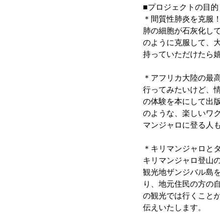
■プロジェクトの目的
＊間質性肺炎を克服
肺の細胞が石灰化し
のように克服して、
持っていただけたら
＊アフリカ大陸の最
行ってみたいけど、
の体験を本にして出
のような、楽しいワ
マンジャロに登る人
＊キリマンジャロと
キリマンジャロ登山
観光地ザンジバル島
り、地元住民の方の
の観光では行くこと
伝えいたします。