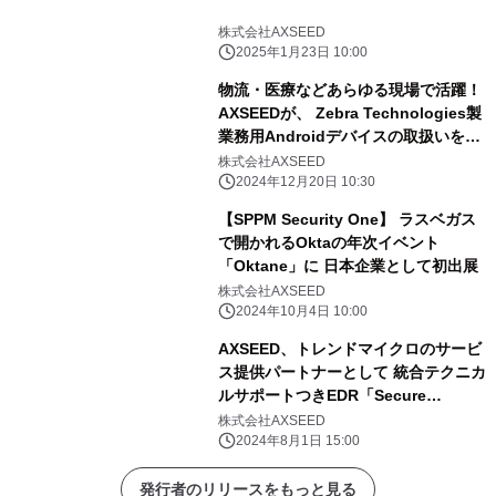
株式会社AXSEED
2025年1月23日 10:00
物流・医療などあらゆる現場で活躍！
AXSEEDが、 Zebra Technologies製
業務用Androidデバイスの取扱いを開
始
株式会社AXSEED
2024年12月20日 10:30
【SPPM Security One】 ラスベガス
で開かれるOktaの年次イベント
「Oktane」に 日本企業として初出展
株式会社AXSEED
2024年10月4日 10:00
AXSEED、トレンドマイクロのサービ
ス提供パートナーとして 統合テクニカ
ルサポートつきEDR「Secure
Managed EDR」の 販売を開始
株式会社AXSEED
2024年8月1日 15:00
発行者のリリースをもっと見る