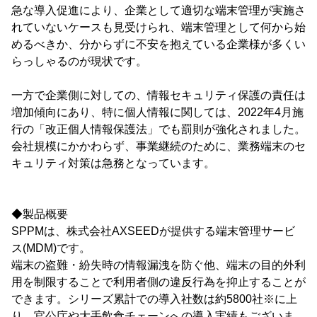
急な導入促進により、企業として適切な端末管理が実施さ
れていないケースも見受けられ、端末管理として何から始
めるべきか、分からずに不安を抱えている企業様が多くい
らっしゃるのが現状です。
一方で企業側に対しての、情報セキュリティ保護の責任は
増加傾向にあり、特に個人情報に関しては、2022年4月施
行の「改正個人情報保護法」でも罰則が強化されました。
会社規模にかかわらず、事業継続のために、業務端末のセ
キュリティ対策は急務となっています。
◆製品概要
SPPMは、株式会社AXSEEDが提供する端末管理サービ
ス(MDM)です。
端末の盗難・紛失時の情報漏洩を防ぐ他、端末の目的外利
用を制限することで利用者側の違反行為を抑止することが
できます。シリーズ累計での導入社数は約5800社※に上
り、官公庁や大手飲食チェーンへの導入実績もございま