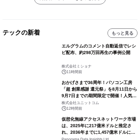
テックの新着
もっと見る
エルグラムのコメント自動返信でレシ
ピ配布、約298万回再生の事例公開
株式会社ミショナ
11時間前
おかげさまで36周年！パソコン工房
「超 創業感謝 還元祭」を8月11日から
9月7日までの期間限定で開催！人気の
ゲーミングPCや高性能ノートPCなど
株式会社ユニットコム
対象iiyama PCのご購入で最大3万円分
12時間前
相当を還元
仮想化無線アクセスネットワーク市場
は、2025年に217億米ドルと推定さ
れ、2036年までに1,457億米ドルに達
すると予測されており、予測期間
Panorama Data Insights Ltd.