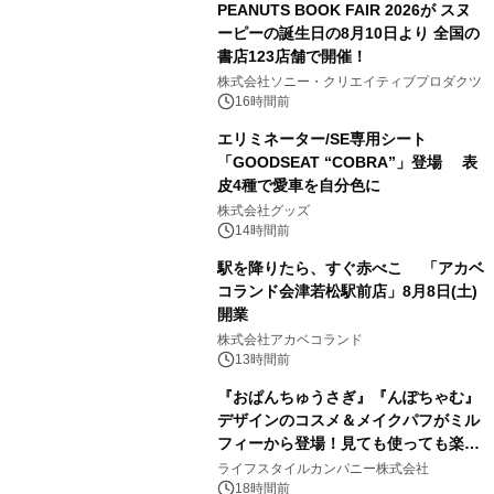
PEANUTS BOOK FAIR 2026が スヌ
ーピーの誕生日の8月10日より 全国の
書店123店舗で開催！
1
株式会社ソニー・クリエイティブプロダクツ
16時間前
エリミネーター/SE専用シート
「GOODSEAT “COBRA”」登場 表
皮4種で愛車を自分色に
2
株式会社グッズ
14時間前
駅を降りたら、すぐ赤べこ 「アカベ
コランド会津若松駅前店」8月8日(土)
開業
3
株式会社アカベコランド
13時間前
『おぱんちゅうさぎ』『んぽちゃむ』
デザインのコスメ＆メイクパフがミル
フィーから登場！見ても使っても楽し
4
い、ポップでキュートなコレクショ
ライフスタイルカンパニー株式会社
ン。
18時間前