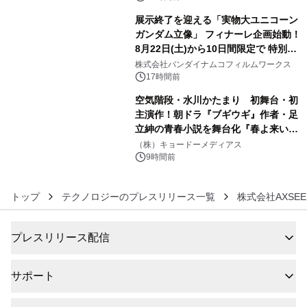
展示終了を迎える「実物大ユニコーン
ガンダム立像」 フィナーレ企画始動！
8月22日(土)から10日間限定で 特別映
5
像『UNICORN GUNDAM Statue ―
株式会社バンダイナムコフィルムワークス
BEYOND POSSIBILITY ―』を上映！
17時間前
空気階段・水川かたまり 初舞台・初
主演作！朝ドラ『ブギウギ』作者・足
立紳の青春小説を舞台化『春よ来い、
6
マジで来い』キービジュアル解禁！
（株）キョードーメディアス
9時間前
トップ
テクノロジーのプレスリリース一覧
株式会社AXSEE
プレスリリース配信
サポート