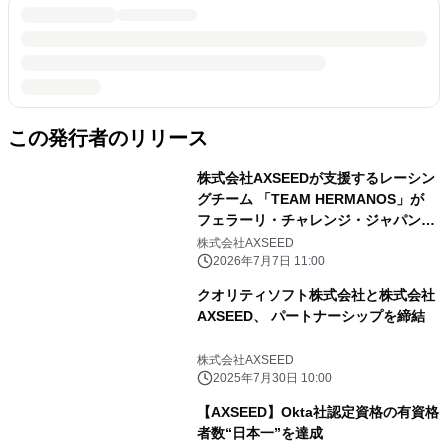
この発行者のリリース
株式会社AXSEEDが支援するレーシン
グチーム 「TEAM HERMANOS」が
フェラーリ・チャレンジ・ジャパン第
4戦で優勝！ ～限界を超える「挑戦」
株式会社AXSEED
を支えるスポンサーシップを体現～
2026年7月7日 11:00
クオリティソフト株式会社と株式会社
AXSEED、 パートナーシップを締結
株式会社AXSEED
2025年7月30日 10:00
【AXSEED】Okta社認定資格の有資格
者数“日本一”を達成