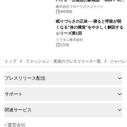
バイオーム発想の新商品 「MBFF mb
5
クレンジングPRO」を2026年8月6日
株式会社フローリストジャパン
発売
4時間前
眠りづらさの正体──寝ると呼吸が弱
くなる"体の構造"をやさしく解説する
シリーズ第1回
6
トラタニ株式会社
1日前
トップ
ファッション・美容のプレスリリース一覧
ジャパン
プレスリリース配信
サポート
関連サービス
•
運営会社