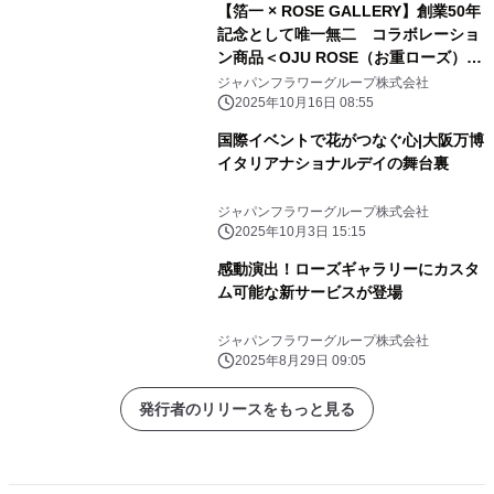
【箔一 × ROSE GALLERY】創業50年
記念として唯一無二 コラボレーショ
ン商品＜OJU ROSE（お重ローズ）＞
を期間限定販売！！
ジャパンフラワーグループ株式会社
2025年10月16日 08:55
国際イベントで花がつなぐ心|大阪万博
イタリアナショナルデイの舞台裏
ジャパンフラワーグループ株式会社
2025年10月3日 15:15
感動演出！ローズギャラリーにカスタ
ム可能な新サービスが登場
ジャパンフラワーグループ株式会社
2025年8月29日 09:05
発行者のリリースをもっと見る