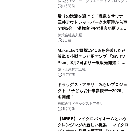
ラボレーション サウナイキタイコラ
株式会社ソニー・クリエイティブプロダクツ
ボグッズも発売決定！
6時間前
帰りの渋滞を避けて「温泉＆サウナ」
三井アウトレットパーク木更津から車
で約5分 湯舞音 袖ケ浦店が夏フェア
2
メニューを提供
株式会社楽久屋
1日前
Makuakeで目標1341％を突破した超
簡単＆小型テレビ用アンプ 「SW TV
Plus」8月7日より一般販売開始！ ケ
3
ーブル1本つなぐだけ、テレビの音が
城下工業株式会社
ぐっと豊かに
7時間前
ドラッグストアモリ みらいプロジェ
クト 「子どもお仕事参観デー2026」
を開催！
4
株式会社ドラッグストアモリ
4時間前
【MBFF】マイクロバイオームという
クレンジングの新しい提案 マイクロ