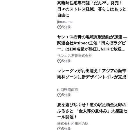
高断熱住宅専門誌「だん25」発売！
日々のストレス軽減、暮らしはもっと
自由に
jimosumu
5分前
サンエス石膏の地域貢献活動が加速 ―
関連会社Attipect主催「田んぼラグビ
ー」は100名超が熱狂しNHKで放送さ
れました。
サンエス石膏株式会社
5分前
マレーグマがお出迎え！アジアの熱帯
雨林ゾーンに新デザイントイレが完成
山口県周南市
5分前
夏を遊び尽くせ！道の駅足柄金太郎の
ふるさと 「金太郎の夏休み」大感謝セ
ール開催！
株式会社相州村の駅
5分前