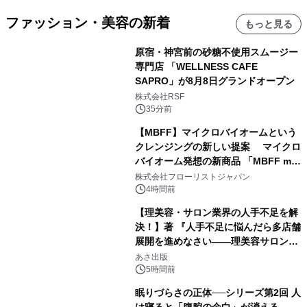
ファッション・美容の新着
もっと見る
原宿・神宮前の砂糖不使用スムージー
専門店 「WELLNESS CAFE
SAPRO」が8月8日グランドオープン
株式会社RSF
35分前
【MBFF】マイクロバイオームという
クレンジングの新しい提案 マイクロ
バイオーム発想の新商品 「MBFF mb
クレンジングPRO」を2026年8月6日
株式会社フローリストジャパン
発売
4時間前
【理美容・サロン業界の人手不足を解
決！】著 『人手不足に悩んだら多店舗
展開を進めなさい――理美容サロン
「多店舗展開」の教科書』2026年8月
あさ出版
24日（月）発売
5時間前
眠りづらさの正体──シリーズ第2回 人