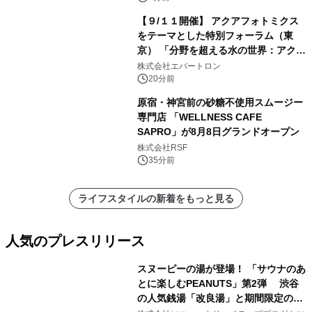
【９/１１開催】 アクアフォトミクス
をテーマとした特別フォーラム（東
京） 「分野を超える水の世界：アクア
フォトミクスが切り拓く新しい科学の
株式会社エバートロン
地平」を開催
20分前
原宿・神宮前の砂糖不使用スムージー
専門店 「WELLNESS CAFE
SAPRO」が8月8日グランドオープン
株式会社RSF
35分前
ライフスタイルの新着をもっと見る
人気のプレスリリース
スヌーピーの湯が登場！ 「サウナのあ
とに楽しむPEANUTS」第2弾 渋谷
の人気銭湯「改良湯」と期間限定のコ
1