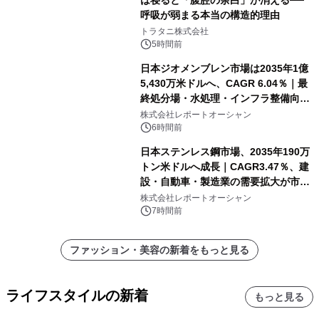
は寝ると「腹腔の余白」が消える──
呼吸が弱まる本当の構造的理由
トラタニ株式会社
5時間前
日本ジオメンブレン市場は2035年1億
5,430万米ドルへ、CAGR 6.04％｜最
終処分場・水処理・インフラ整備向け
需要拡大
株式会社レポートオーシャン
6時間前
日本ステンレス鋼市場、2035年190万
トン米ドルへ成長｜CAGR3.47％、建
設・自動車・製造業の需要拡大が市場
を牽引
株式会社レポートオーシャン
7時間前
ファッション・美容の新着をもっと見る
ライフスタイルの新着
もっと見る