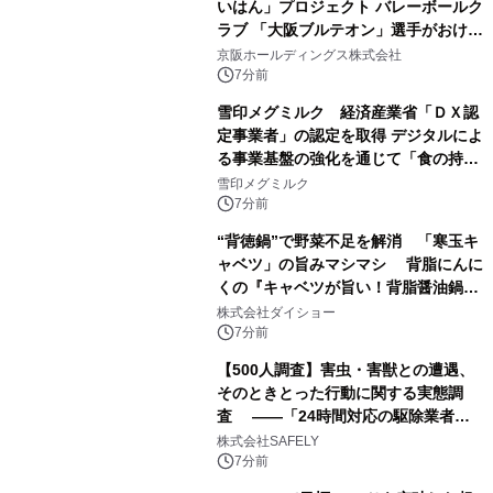
いはん」プロジェクト バレーボールク
ラブ 「大阪ブルテオン」選手がおけい
はんに。
京阪ホールディングス株式会社
7分前
雪印メグミルク 経済産業省「ＤＸ認
定事業者」の認定を取得 デジタルによ
る事業基盤の強化を通じて「食の持続
性」を実現
雪印メグミルク
7分前
“背徳鍋”で野菜不足を解消 「寒玉キ
ャベツ」の旨みマシマシ 背脂にんに
くの『キャベツが旨い！背脂醤油鍋ス
ープ』発売
株式会社ダイショー
7分前
【500人調査】害虫・害獣との遭遇、
そのときとった行動に関する実態調
査 ――「24時間対応の駆除業者」
の存在、70.8％が知らなかった――
株式会社SAFELY
7分前