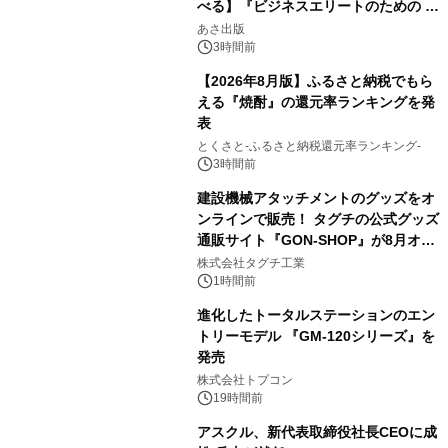
べる】『ビジネスエリートのための 教
2
養としての蕎麦』2026年8月25日
あさ出版
（火）発売
3時間前
【2026年8月版】ふるさと納税でもら
える『焼酎』の還元率ランキングを発
表
3
とくさと-ふるさと納税還元率ランキング-
3時間前
建設機械アタッチメントのグッズをオ
ンラインで販売！ タグチの公式グッズ
通販サイト『GON-SHOP』が8月オー
4
プン
株式会社タグチ工業
1時間前
進化したトータルステーションのエン
トリーモデル 『GM-120シリーズ』を
発売
5
株式会社トプコン
19時間前
アスクル、新代表取締役社長CEOに成