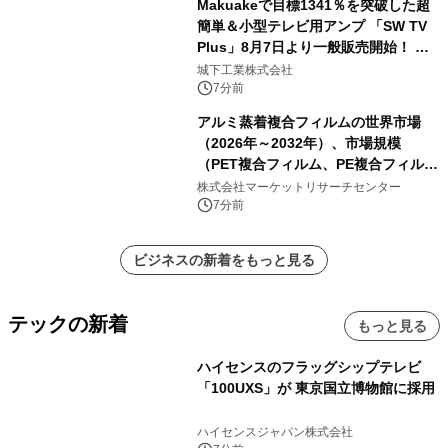
Makuakeで目標1341％を突破した超
簡単＆小型テレビ用アンプ 「SW TV
Plus」8月7日より一般販売開始！ ケ
ーブル1本つなぐだけ、テレビの音が
城下工業株式会社
ぐっと豊かに
7分前
アルミ蒸着複合フィルムの世界市場
（2026年～2032年）、市場規模
（PET複合フィルム、PE複合フィル
ム、CPP複合フィルム、その他）・分
株式会社マーケットリサーチセンター
析レポートを発表
7分前
ビジネスの新着をもっと見る
テックの新着
もっと見る
ハイセンスのフラッグシップテレビ
「100UXS」が 東京国立博物館に採用
ハイセンスジャパン株式会社