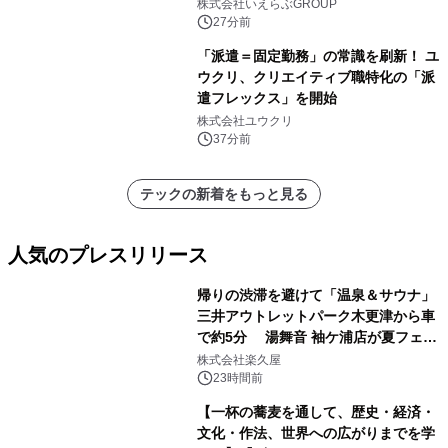
株式会社いえらぶGROUP
27分前
「派遣＝固定勤務」の常識を刷新！ ユ
ウクリ、クリエイティブ職特化の「派
遣フレックス」を開始
株式会社ユウクリ
37分前
テックの新着をもっと見る
人気のプレスリリース
帰りの渋滞を避けて「温泉＆サウナ」
三井アウトレットパーク木更津から車
で約5分 湯舞音 袖ケ浦店が夏フェア
1
メニューを提供
株式会社楽久屋
23時間前
【一杯の蕎麦を通して、歴史・経済・
文化・作法、世界への広がりまでを学