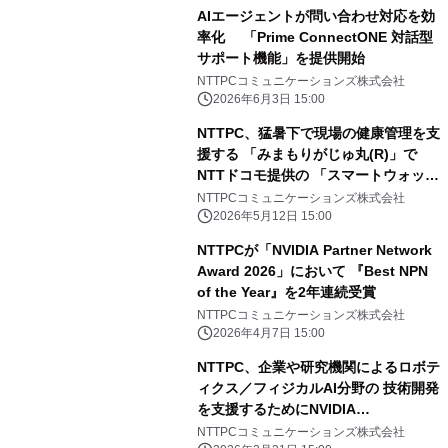
AIエージェントが問い合わせ対応を効
率化 「Prime ConnectONE 対話型
サポート機能」を提供開始
NTTPCコミュニケーションズ株式会社
2026年6月3日 15:00
NTTPC、猛暑下で現場の健康管理を支
援する 「みまもりがじゅ丸(R)」で
NTTドコモ提供の 「スマートウォッチ
01」をラインアップ
NTTPCコミュニケーションズ株式会社
2026年5月12日 15:00
NTTPCが「NVIDIA Partner Network
Award 2026」において 『Best NPN
of the Year』を2年連続受賞
NTTPCコミュニケーションズ株式会社
2026年4月7日 15:00
NTTPC、企業や研究機関によるロボテ
ィクス／フィジカルAI分野の 技術開発
を支援するためにNVIDIA
Omniverse(TM)および Isaac Simをサ
NTTPCコミュニケーションズ株式会社