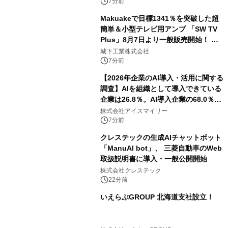
7分前
Makuakeで目標1341％を突破した超
簡単＆小型テレビ用アンプ 「SW TV
Plus」8月7日より一般販売開始！ ケ
ーブル1本つなぐだけ、テレビの音が
城下工業株式会社
ぐっと豊かに
7分前
【2026年企業のAI導入・活用に関する
調査】AIを組織として導入できている
企業は26.8％。AI導入企業の68.0％
が、自社でのAI導入・活用は「上手く
株式会社アイスマイリー
いっている」と回答
7分前
クレステックの生成AIチャットボット
「ManuAI bot」、 三菱自動車のWeb
取扱説明書に導入・一般公開開始
株式会社クレステック
22分前
いえらぶGROUP 北海道支社設立！