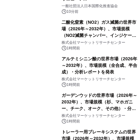
一般社団法人日本国際化推進協会
10分前
二酸化窒素（NO2）ガス滅菌の世界市
場（2026年～2032年）、市場規模
（NO2滅菌チャンバー、インジケータ
ーおよびモニタリングシステム、その
株式会社マーケットリサーチセンター
他）・分析レポートを発表
1時間前
アルテミシニン酸の世界市場（2026年
～2032年）、市場規模（全合成、半合
成）・分析レポートを発表
株式会社マーケットリサーチセンター
1時間前
ガーデンウッドの世界市場（2026年～
2032年）、市場規模（杉、マホガニ
ー、チーク、オーク、その他）・分析
レポートを発表
株式会社マーケットリサーチセンター
1時間前
トレーラー用ブレーキシステムの世界
市場（2026年～2032年）、市場規模