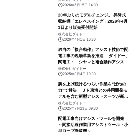
2026年5月15日 14:30
20年ぶりのモデルチェンジ。 昇降式
収納棚「エレベスイング」2026年4月
1日より販売受付開始
株式会社ダイドー
2026年4月1日 10:30
独自の「複合動作」アシスト技術で配
電工事の現場革新を推進 ダイドー、
関電工・ニシヤマと複合動作アシスト
スーツを開発
株式会社ダイドー
2025年9月4日 10:30
腕を上げ続けるつらい作業を“ばねの
力”で解決 ＪＲ東海との共同開発モ
デルを含む新型アシストスーツが新登
場
株式会社ダイドー
2025年7月23日 09:30
配電工事向けアシストツールを開発
～間接活線作業用アシストツール・小
型ロープ巻取機～