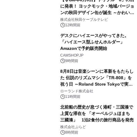
に発表！ ヨックモック・地域バージョ
ンの秋田デザイン缶が誕生 ～かわいい
3
秋田犬の子犬と秋田の四季と名所を巡
株式会社秋田ケーブルテレビ
るパッケージ～ 9月1日(火)秋田県内で
12時間前
販売開始
デスクにハイエースがやってきた。
「ハイエース型ふせんホルダー」
Amazonで予約販売開始
4
CAMSHOP.JP
9時間前
8月8日は音楽シーンに革新をもたらし
た 伝説のリズムマシン「TR-808」を
祝う日 ～Roland Store Tokyoで実機
5
を展示しての 記念キャンペーンを開
ローランド株式会社
催 英国ラジオ「NTS」の 特別プログ
11時間前
ラムや、「TR-808」を愛する伝説的
北前船の歴史が息づく港町・三国湊で
アーティストを フィーチャーしたアニ
上質な滞在を 「オーベルジュほまち
メーションを公開～
三國湊」 1泊2食付の旅行商品を発売
6
株式会社ぷらど
8時間前