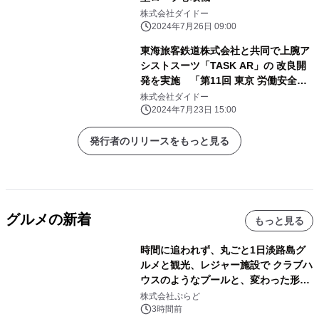
株式会社ダイドー
2024年7月26日 09:00
東海旅客鉄道株式会社と共同で上腕ア
シストスーツ「TASK AR」の 改良開
発を実施 「第11回 東京 労働安全衛
生展」にて展示
株式会社ダイドー
2024年7月23日 15:00
発行者のリリースをもっと見る
グルメの新着
もっと見る
時間に追われず、丸ごと1日淡路島グ
ルメと観光、レジャー施設で クラブハ
ウスのようなプールと、変わった形の
サウナも 「THE BOXY AWAJI」のお
株式会社ぷらど
得な素泊まり連泊プランで
3時間前