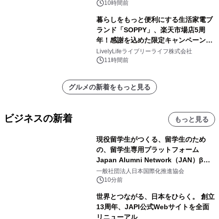
10時間前
暮らしをもっと便利にする生活家電ブ
ランド「SOPPY」、楽天市場店5周
年！感謝を込めた限定キャンペーンを
8月10日より開催
LivelyLifeライブリーライフ株式会社
11時間前
グルメの新着をもっと見る
ビジネスの新着
もっと見る
現役留学生がつくる、留学生のため
の、留学生専用プラットフォーム
Japan Alumni Network（JAN）β版
をリリース
一般社団法人日本国際化推進協会
10分前
世界とつながる、日本をひらく。 創立
13周年、JAPI公式Webサイトを全面
リニューアル