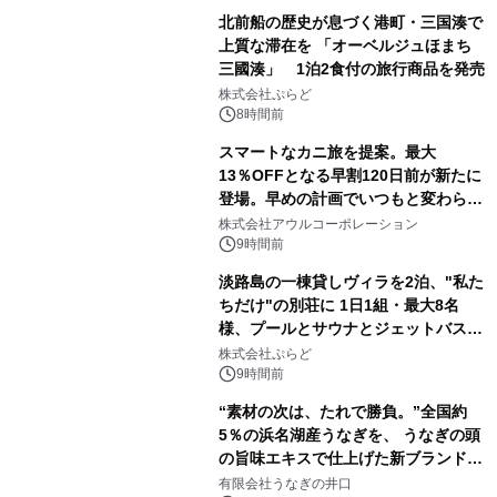
北前船の歴史が息づく港町・三国湊で
上質な滞在を 「オーベルジュほまち
三國湊」 1泊2食付の旅行商品を発売
株式会社ぷらど
8時間前
スマートなカニ旅を提案。最大
13％OFFとなる早割120日前が新たに
登場。早めの計画でいつもと変わらぬ
大人の冬旅を。ー夕日ヶ浦温泉「佳松
株式会社アウルコーポレーション
苑 別邸ふうか」ー
9時間前
淡路島の一棟貸しヴィラを2泊、"私た
ちだけ"の別荘に 1日1組・最大8名
様、プールとサウナとジェットバス付
きで Villa Mon Temps AWAJIの連泊
株式会社ぷらど
素泊りプラン
9時間前
“素材の次は、たれで勝負。”全国約
5％の浜名湖産うなぎを、 うなぎの頭
の旨味エキスで仕上げた新ブランド
「井口の誉」誕生
有限会社うなぎの井口