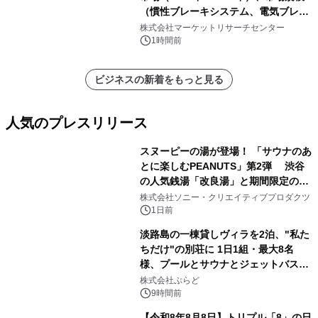
（慣性ブレーキシステム、電気ブレー
キシステム、その他）・分析レポート
株式会社マーケットリサーチセンター
を発表
1時間前
ビジネスの新着をもっと見る
人気のプレスリリース
スヌーピーの湯が登場！ 「サウナのあ
とに楽しむPEANUTS」第2弾 渋谷
の人気銭湯「改良湯」と期間限定のコ
1
ラボレーション サウナイキタイコラ
株式会社ソニー・クリエイティブプロダクツ
ボグッズも発売決定！
1日前
淡路島の一棟貸しヴィラを2泊、"私た
ちだけ"の別荘に 1日1組・最大8名
様、プールとサウナとジェットバス付
2
きで Villa Mon Temps AWAJIの連泊
株式会社ぷらど
素泊りプラン
9時間前
【令和8年8月8日】トリプル「8」の日