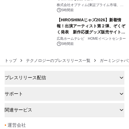
5
株式会社オプティム(東証プライム市場、コ
ード：3694)
5時間前
【HIROSHIMAじゃズ2026】新着情
報！出演アーティスト第２弾、ぞくぞ
く発表 新作応援グッズ販売サイトも
6
同時オープンします！
広島ホームテレビ HOMEイベントセンター
5時間前
トップ
テクノロジーのプレスリリース一覧
ガーミンジャパ
プレスリリース配信
サポート
関連サービス
•
運営会社