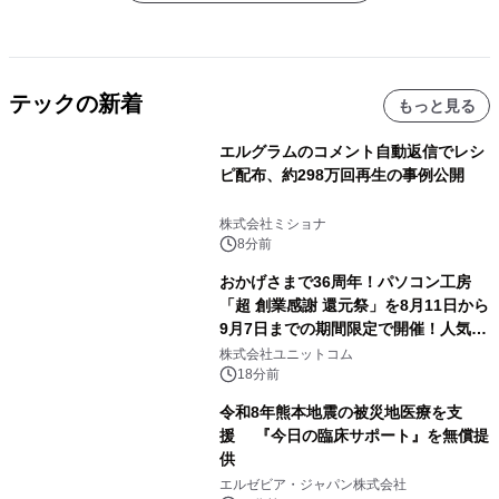
テックの新着
もっと見る
エルグラムのコメント自動返信でレシ
ピ配布、約298万回再生の事例公開
株式会社ミショナ
8分前
おかげさまで36周年！パソコン工房
「超 創業感謝 還元祭」を8月11日から
9月7日までの期間限定で開催！人気の
ゲーミングPCや高性能ノートPCなど
株式会社ユニットコム
対象iiyama PCのご購入で最大3万円分
18分前
相当を還元
令和8年熊本地震の被災地医療を支
援 『今日の臨床サポート』を無償提
供
エルゼビア・ジャパン株式会社