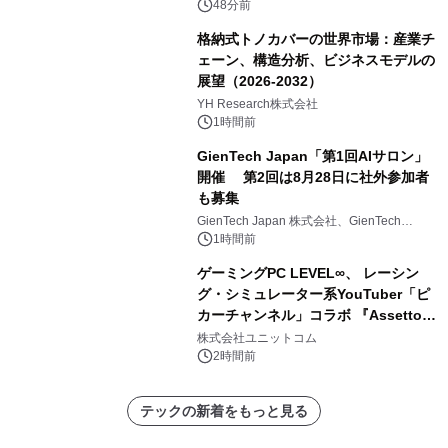
48分前
格納式トノカバーの世界市場：産業チ
ェーン、構造分析、ビジネスモデルの
展望（2026-2032）
YH Research株式会社
1時間前
GienTech Japan「第1回AIサロン」
開催 第2回は8月28日に社外参加者
も募集
GienTech Japan 株式会社、GienTech
Consulting Japan 株式会社
1時間前
ゲーミングPC LEVEL∞、 レーシン
グ・シミュレーター系YouTuber「ピ
カーチャンネル」コラボ 『Assetto
Corsa EVO』推奨パソコン販売中
株式会社ユニットコム
2時間前
テックの新着をもっと見る