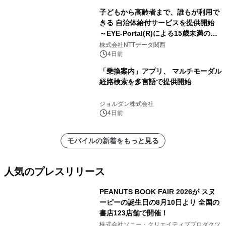
子どもから高齢者まで、誰もが利用で
きる 自治体給付サービスを提供開始
～EYE-Portal(R)による15歳未満の本
人認証と デジタルデバイド対策で実現
株式会社NTTデータ関西
～
4日前
「乗換案内」アプリ、 マルチモーダル
経路検索を多言語で提供開始
ジョルダン株式会社
4日前
モバイルの新着をもっと見る
人気のプレスリリース
PEANUTS BOOK FAIR 2026が スヌ
ーピーの誕生日の8月10日より 全国の
書店123店舗で開催！
1
株式会社ソニー・クリエイティブプロダクツ