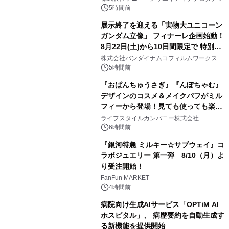
5時間前
展示終了を迎える「実物大ユニコーン
ガンダム立像」 フィナーレ企画始動！
8月22日(土)から10日間限定で 特別映
2
像『UNICORN GUNDAM Statue ―
株式会社バンダイナムコフィルムワークス
BEYOND POSSIBILITY ―』を上映！
5時間前
『おぱんちゅうさぎ』『んぽちゃむ』
デザインのコスメ＆メイクパフがミル
フィーから登場！見ても使っても楽し
3
い、ポップでキュートなコレクショ
ライフスタイルカンパニー株式会社
ン。
6時間前
『銀河特急 ミルキー☆サブウェイ』コ
ラボジュエリー 第一弾 8/10（月）よ
り受注開始！
4
FanFun MARKET
4時間前
病院向け生成AIサービス「OPTiM AI
ホスピタル」、 病歴要約を自動生成す
る新機能を提供開始