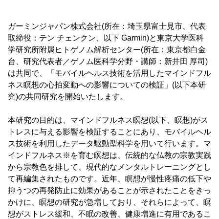
ガーミンジャパン株式会社(所在：埼玉県富士見市、代表
取締役：テン チェンクン、以下 Garmin)と東京大学医科
学研究所附属ヒトゲノム解析センター(所在：東京都白金
台、研究代表者／ゲノム医科学分野・講師：新井田 厚司)
は共同で、「モバイルヘルス技術を活用したマインドフル
ネス瞑想の心拍変動への影響についての検証」(以下本研
究)の共同研究を開始いたします。
本研究の目的は、マインドフルネス瞑想(以下、瞑想)がス
トレスに与える影響を検証することにあり、モバイルヘル
ス技術を利用したデータ駆動型科学を用いて行います。マ
インドフルネス※を育む瞑想は、伝統的な仏教の宗教実践
から宗教色を排して、現代的なメンタルトレーニングとし
て再編集されたものです。近年、瞑想が慢性疼痛の低下や
抑うつの再発防止に効果があることが示されたことをきっ
かけに、瞑想の研究が急増しており、それらによって、瞑
想がストレス緩和、不眠の改善、健康増進に有用であるこ