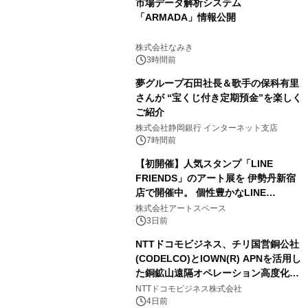
市場データ解析システム
「ARMADA」情報公開
株式会社なみき
3時間前
夢グループ石田社長＆歌手の保科有里
さんが “宝くじ付き定期預金”を楽しく
ご紹介
株式会社静岡銀行 インターネット支店
7時間前
【初開催】人気スタンプ「LINE
FRIENDS」のアート展を 伊勢丹新宿
店で開催中。 個性豊かなLINE
FRIENDSの仲間たちが インテリアア
株式会社アートスペース
ートとして新たな魅力を発信。
3日前
NTTドコモビジネス、チリ国営銅公社
(CODELCO)とIOWN(R) APNを活用し
た銅鉱山遠隔オペレーション高度化に
向けた調査・実証を開始
NTTドコモビジネス株式会社
4日前