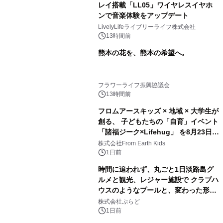
レイ搭載「LL05」ワイヤレスイヤホ
ンで音楽体験をアップデート
LivelyLifeライブリーライフ株式会社
13時間前
熊本の花を、熊本の希望へ。
フラワーライフ振興協議会
13時間前
フロムアースキッズ × 地域 × 大学生が
創る、 子どもたちの「自育」イベント
「諸福ジーク×Lifehug」 を8月23日
(日)開催
株式会社From Earth Kids
1日前
時間に追われず、丸ごと1日淡路島グ
ルメと観光、レジャー施設で クラブハ
ウスのようなプールと、変わった形の
サウナも 「THE BOXY AWAJI」のお
株式会社ぷらど
得な素泊まり連泊プランで
1日前