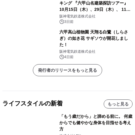
キング 『六甲山名建築探訪ツアー』
10月15日（木）、29日（木）、 11月
5日（木）、12日（木）に開催！
阪神電気鉄道株式会社
3日前
六甲高山植物園 天翔る白鷺（しらさ
ぎ）の如き花 サギソウが開花しまし
た！
阪神電気鉄道株式会社
4日前
発行者のリリースをもっと見る
ライフスタイルの新着
もっと見る
「もう歳だから」と諦める前に。 何歳
からでも健やかな身体を目指せる考え
方