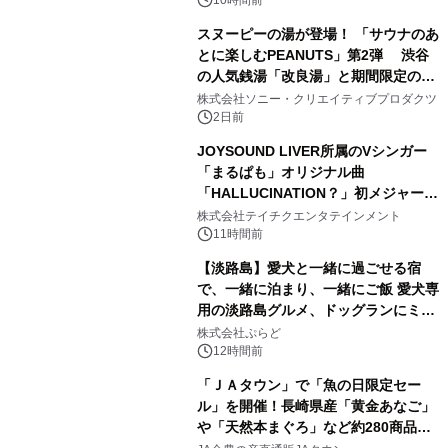
スヌーピーの湯が登場！ 「サウナのあ
とに楽しむPEANUTS」第2弾 渋谷
の人気銭湯「改良湯」と期間限定のコ
3
ラボレーション サウナイキタイコラ
株式会社ソニー・クリエイティブプロダクツ
ボグッズも発売決定！
2日前
JOYSOUND LIVER所属のVシンガー
「まるぱも」オリジナル曲
「HALLUCINATION？」初メジャー配
4
信リリース決定！
株式会社テイチクエンタテインメント
11時間前
【淡路島】愛犬と一緒に過ごせる宿
で、一緒に泊まり、一緒にご飯 愛犬専
用の淡路島グルメ、ドッグランにミニ
5
プール グランピングとトレーラーハウ
株式会社ぷらど
スの2施設で
12時間前
「ＪＡタウン」で「魚の日限定セー
ル」を開催！長崎県産「黄金あなご」
や「天然本まぐろ」など約280商品を
6
販売！～毎月１０日の定例企画～