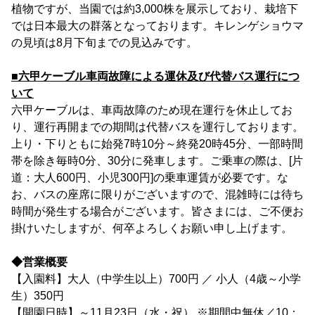
植物ですが、当園では約3,000株を展示しており、栽培下
では日本最大の群落となっております。キレンゲショウマ
の見頃は8月下旬までの見込みです。
■六甲ケーブル車両故障による運休及び代替バス運行につ
いて
六甲ケーブルは、車両故障のため現在運行を休止してお
り、運行再開までの期間は代替バスを運行しております。
上り・下りともに始発7時10分～終発20時45分、一部時間
帯を除き毎時0分、30分に発車します。ご乗車の際は、[片
道：大人600円、小児300円]の乗車運賃が必要です。な
お、バスの座席に限りがございますので、混雑時には待ち
時間が発生する場合がございます。皆さまには、ご不便お
掛けいたしますが、何卒よろしくお願い申し上げます。
◆営業概要
【入園料】大人（中学生以上）700円 ／ 小人（4歳～小学
生）350円
【開園日時】～11月23日（水・祝） ※期間中無休／10：