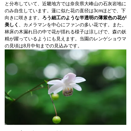
と分布していて、近畿地方では奈良県大峰山の石灰岩地に
のみ自生しています。蓮に似た花の直径は3cmほどで、下
向きに咲きます。
ろう細工のような半透明の薄紫色の花が
美しく
、カメラマンを中心にファンの多い花です。また、
林床の木漏れ日の中で花が揺れる様子は涼しげで、森の妖
精が躍っているようにも見えます。当園のレンゲショウマ
の見頃は8月中旬までの見込みです。