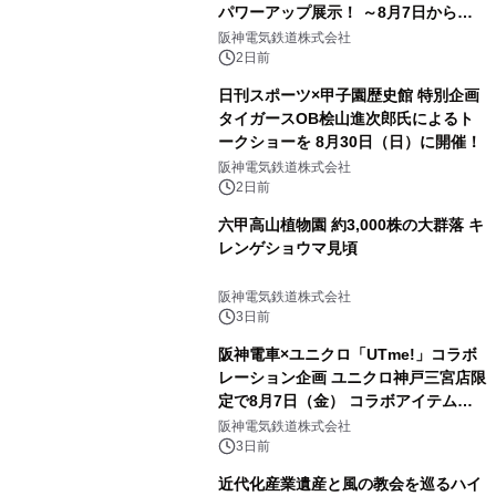
パワーアップ展示！ ～8月7日からは
直前割パスポートを販売～
阪神電気鉄道株式会社
2日前
日刊スポーツ×甲子園歴史館 特別企画
タイガースOB桧山進次郎氏によるト
ークショーを 8月30日（日）に開催！
阪神電気鉄道株式会社
2日前
六甲高山植物園 約3,000株の大群落 キ
レンゲショウマ見頃
阪神電気鉄道株式会社
3日前
阪神電車×ユニクロ「UTme!」コラボ
レーション企画 ユニクロ神戸三宮店限
定で8月7日（金） コラボアイテムが
発売決定！
阪神電気鉄道株式会社
3日前
近代化産業遺産と風の教会を巡るハイ