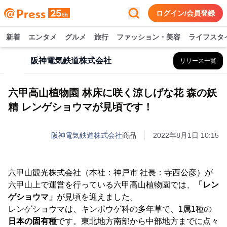
ログイン/会員登録
新着
エンタメ
グルメ
旅行
ファッション・美容
ライフスタ
阪神電気鉄道株式会社
リリース一覧
六甲高山植物園 林床に咲く涼しげな花 森の妖
精 レンゲショウマが見頃です！
阪神電気鉄道株式会社
商品
2022年8月1日 10:15
六甲山観光株式会社（本社：神戸市 社長：寺西公彦）が
六甲山上で運営を行っている六甲高山植物園では、
「レン
ゲショウマ」
が見頃を迎えました。
レンゲショウマは、キンポウゲ科の多年草で、1属1種の
日本の固有種
です。東北地方南部から中部地方までに点々