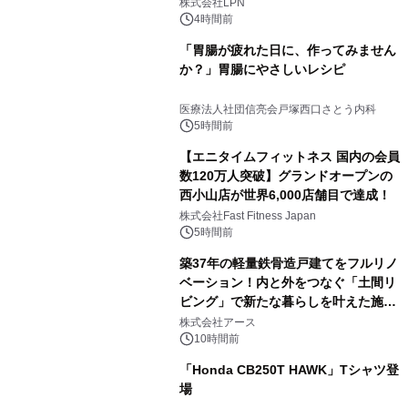
株式会社LPN
4時間前
「胃腸が疲れた日に、作ってみません
か？」胃腸にやさしいレシピ
医療法人社団信亮会戸塚西口さとう内科
5時間前
【エニタイムフィットネス 国内の会員
数120万人突破】グランドオープンの
西小山店が世界6,000店舗目で達成！
株式会社Fast Fitness Japan
5時間前
築37年の軽量鉄骨造戸建てをフルリノ
ベーション！内と外をつなぐ「土間リ
ビング」で新たな暮らしを叶えた施工
事例を株式会社アースが公開
株式会社アース
10時間前
「Honda CB250T HAWK」Tシャツ登
場