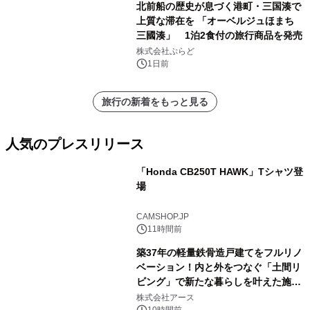
北前船の歴史が息づく港町・三国湊で
上質な滞在を 「オーベルジュほまち
三國湊」 1泊2食付の旅行商品を発売
株式会社ぷらど
1日前
旅行の新着をもっと見る
人気のプレスリリース
「Honda CB250T HAWK」Tシャツ登
場
1
CAMSHOP.JP
11時間前
築37年の軽量鉄骨造戸建てをフルリノ
ベーション！内と外をつなぐ「土間リ
ビング」で新たな暮らしを叶えた施工
2
事例を株式会社アースが公開
株式会社アース
10時間前