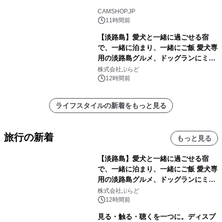
CAMSHOP.JP
11時間前
【淡路島】愛犬と一緒に過ごせる宿
で、一緒に泊まり、一緒にご飯 愛犬専
用の淡路島グルメ、ドッグランにミニ
プール グランピングとトレーラーハウ
株式会社ぷらど
スの2施設で
12時間前
ライフスタイルの新着をもっと見る
旅行の新着
もっと見る
【淡路島】愛犬と一緒に過ごせる宿
で、一緒に泊まり、一緒にご飯 愛犬専
用の淡路島グルメ、ドッグランにミニ
プール グランピングとトレーラーハウ
株式会社ぷらど
スの2施設で
12時間前
見る・触る・聴くを一つに。ディスプ