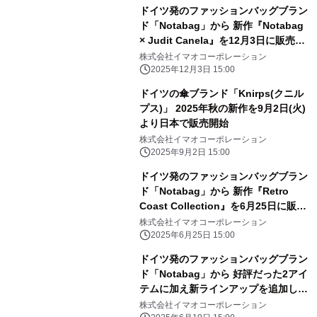
ドイツ発のファッションバッグブラン
ド「Notabag」から 新作『Notabag
× Judit Canela』を12月3日に販売開
始 ～立ち止まって、夢見るひととき
株式会社イマオコーポレーション
を～
2025年12月3日 15:00
ドイツの傘ブランド「Knirps(クニル
プス)」 2025年秋の新作を9月2日(火)
より日本で販売開始
株式会社イマオコーポレーション
2025年9月2日 15:00
ドイツ発のファッションバッグブラン
ド「Notabag」から 新作『Retro
Coast Collection』を6月25日に販売
開始 ～スペイン、ベニドルムの街の
株式会社イマオコーポレーション
彩りをシンプルにデザイン～
2025年6月25日 15:00
ドイツ発のファッションバッグブラン
ド「Notabag」から 好評だった2アイ
テムに加え新ラインアップを追加した
「ツール・ド・フランス 2025」公式
株式会社イマオコーポレーション