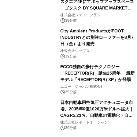
スクエア4Fにてポップアップスペース
「ゴタスク BY SQUARE MARKET」
の運営を開始
株式会社ジェイ・プラン
39分前
City Ambient ProductsがFOOT
INDUSTRYとの別注ローファーを8月7
日（金）より発売
株式会社シップス
39分前
ECCO独自の歩行テクノロジー
「RECEPTOR(R)」誕生25周年 最新
モデル「RECEPTOR(R) XP」が登場
エコー・ジャパン株式会社
39分前
日本自動車用空気圧アクチュエータ市
場、2035年6億1020万米ドルへ拡大｜
CAGR5.23％、自動車の電動化・自動
化・省エネ需要が成長を牽引
株式会社レポートオーシャン
39分前