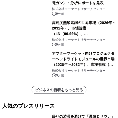
電ガン）・分析レポートを発表
株式会社マーケットリサーチセンター
9分前
高純度無酸素銅の世界市場（2026年～
2032年）、市場規模
（4N（99.99%）、
4N5（99.995%）、5N（99.999%）、
株式会社マーケットリサーチセンター
5N5（99.9995%））・分析レポート
9分前
を発表
アフターマーケット向けプロジェクタ
ーヘッドライトモジュールの世界市場
（2026年～2032年）、市場規模（シ
ングルダイレクトビーム、デュアルダ
株式会社マーケットリサーチセンター
イレクトビーム、その他）・分析レポ
9分前
ートを発表
ビジネスの新着をもっと見る
人気のプレスリリース
帰りの渋滞を避けて「温泉＆サウナ」