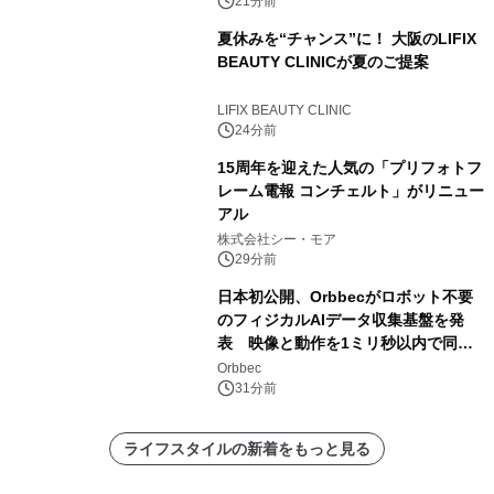
ト Awaji」9月30日までの平日限定
21分前
夏休みを“チャンス”に！ 大阪のLIFIX
BEAUTY CLINICが夏のご提案
LIFIX BEAUTY CLINIC
24分前
15周年を迎えた人気の「プリフォトフ
レーム電報 コンチェルト」がリニュー
アル
株式会社シー・モア
29分前
日本初公開、Orbbecがロボット不要
のフィジカルAIデータ収集基盤を発
表 映像と動作を1ミリ秒以内で同
期、約200グラムの試作機をROSCon
Orbbec
JP 2026で実演
31分前
ライフスタイルの新着をもっと見る