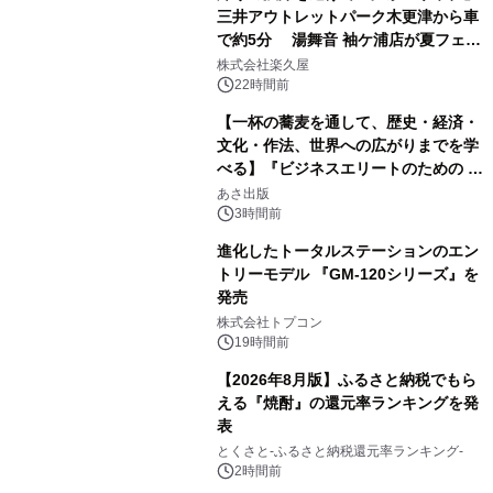
三井アウトレットパーク木更津から車
で約5分 湯舞音 袖ケ浦店が夏フェア
1
メニューを提供
株式会社楽久屋
22時間前
【一杯の蕎麦を通して、歴史・経済・
文化・作法、世界への広がりまでを学
べる】『ビジネスエリートのための 教
2
養としての蕎麦』2026年8月25日
あさ出版
（火）発売
3時間前
進化したトータルステーションのエン
トリーモデル 『GM-120シリーズ』を
発売
3
株式会社トプコン
19時間前
【2026年8月版】ふるさと納税でもら
える『焼酎』の還元率ランキングを発
表
4
とくさと-ふるさと納税還元率ランキング-
2時間前