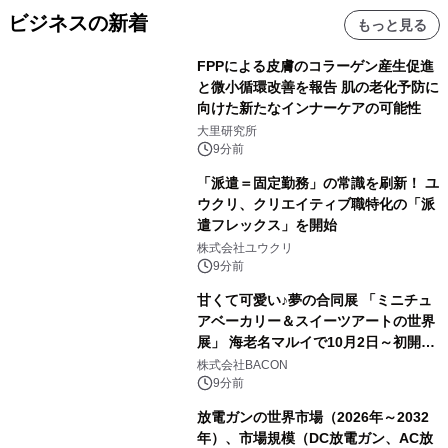
ビジネスの新着
もっと見る
FPPによる皮膚のコラーゲン産生促進
と微小循環改善を報告 肌の老化予防に
向けた新たなインナーケアの可能性
大里研究所
9分前
「派遣＝固定勤務」の常識を刷新！ ユ
ウクリ、クリエイティブ職特化の「派
遣フレックス」を開始
株式会社ユウクリ
9分前
甘くて可愛い♪夢の合同展 「ミニチュ
アベーカリー＆スイーツアートの世界
展」 海老名マルイで10月2日～初開
催！
株式会社BACON
9分前
放電ガンの世界市場（2026年～2032
年）、市場規模（DC放電ガン、AC放