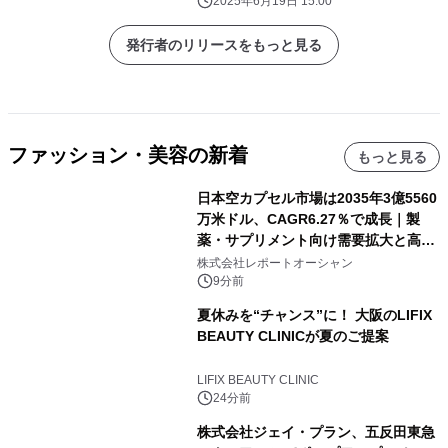
ライセンスグッズが登場
2025年6月19日 15:00
発行者のリリースをもっと見る
ファッション・美容の新着
もっと見る
日本空カプセル市場は2035年3億5560
万米ドル、CAGR6.27％で成長｜製
薬・サプリメント向け需要拡大と高機
能化が市場を牽引
株式会社レポートオーシャン
9分前
夏休みを“チャンス”に！ 大阪のLIFIX
BEAUTY CLINICが夏のご提案
LIFIX BEAUTY CLINIC
24分前
株式会社ジェイ・プラン、五反田東急