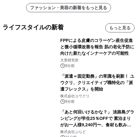
ファッション・美容の新着をもっと見る
ライフスタイルの新着
もっと見る
FPPによる皮膚のコラーゲン産生促進
と微小循環改善を報告 肌の老化予防に
向けた新たなインナーケアの可能性
大里研究所
9分前
「派遣＝固定勤務」の常識を刷新！ ユ
ウクリ、クリエイティブ職特化の「派
遣フレックス」を開始
株式会社ユウクリ
9分前
「あと何回いけるかな？」 淡路島グラ
ンピングが学生25％OFFで 素泊まり
がお一人様9,240円〜、食材も飲み物
も持ち込み自由 「グランピングリゾー
株式会社ぷらど