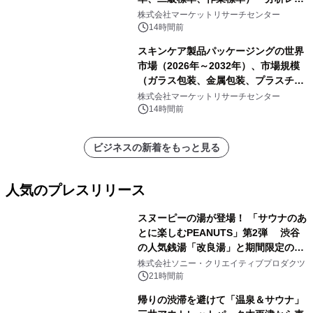
ートを発表
株式会社マーケットリサーチセンター
14時間前
スキンケア製品パッケージングの世界
市場（2026年～2032年）、市場規模
（ガラス包装、金属包装、プラスチッ
ク包装、その他）・分析レポートを発
株式会社マーケットリサーチセンター
表
14時間前
ビジネスの新着をもっと見る
人気のプレスリリース
スヌーピーの湯が登場！ 「サウナのあ
とに楽しむPEANUTS」第2弾 渋谷
の人気銭湯「改良湯」と期間限定のコ
1
ラボレーション サウナイキタイコラ
株式会社ソニー・クリエイティブプロダクツ
ボグッズも発売決定！
21時間前
帰りの渋滞を避けて「温泉＆サウナ」