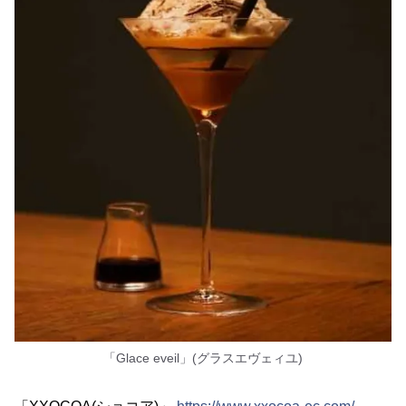
「Glace eveil」(グラスエヴェィユ)