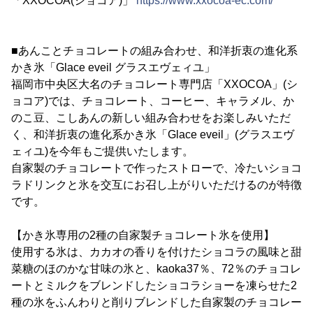
「XXOCOA(ショコア)」
https://www.xxocoa-ec.com/
■あんことチョコレートの組み合わせ、和洋折衷の進化系
かき氷「Glace eveil グラスエヴェィユ」
福岡市中央区大名のチョコレート専門店「XXOCOA」(シ
ョコア)では、チョコレート、コーヒー、キャラメル、か
のこ豆、こしあんの新しい組み合わせをお楽しみいただ
く、和洋折衷の進化系かき氷「Glace eveil」(グラスエヴ
ェィユ)を今年もご提供いたします。
自家製のチョコレートで作ったストローで、冷たいショコ
ラドリンクと氷を交互にお召し上がりいただけるのが特徴
です。
【かき氷専用の2種の自家製チョコレート氷を使用】
使用する氷は、カカオの香りを付けたショコラの風味と甜
菜糖のほのかな甘味の氷と、kaoka37％、72％のチョコレ
ートとミルクをブレンドしたショコラショーを凍らせた2
種の氷をふんわりと削りブレンドした自家製のチョコレー