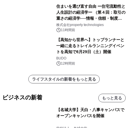
住まいを選び直す自由 ー住宅流動性と
人生設計の経済学ー （第４回：取引の
重さの経済学──情報・信頼・制度を
PropTechはどう組み替えるか）｜
株式会社property technologies
PropTech-Lab
11時間前
【高知から世界へ】トップランナーと
一緒に走るトレイルランニングイベン
トを高知で8月29日（土）開催
BUDO
12時間前
ライフスタイルの新着をもっと見る
ビジネスの新着
もっと見る
【名城大学】天白・八事キャンパスで
オープンキャンパスを開催