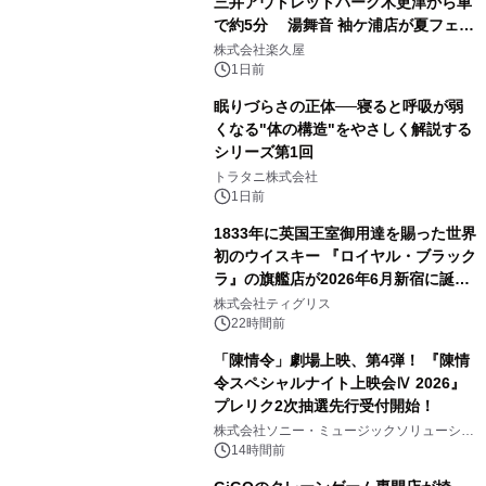
三井アウトレットパーク木更津から車
で約5分 湯舞音 袖ケ浦店が夏フェア
2
メニューを提供
株式会社楽久屋
1日前
眠りづらさの正体──寝ると呼吸が弱
くなる"体の構造"をやさしく解説する
シリーズ第1回
3
トラタニ株式会社
1日前
1833年に英国王室御用達を賜った世界
初のウイスキー 『ロイヤル・ブラック
ラ』の旗艦店が2026年6月新宿に誕
4
生 バカルディ ジャパンと連携した
株式会社ティグリス
没入型バー「BAR Arca」
22時間前
「陳情令」劇場上映、第4弾！ 『陳情
令スペシャルナイト上映会Ⅳ 2026』
プレリク2次抽選先行受付開始！
5
株式会社ソニー・ミュージックソリューショ
ンズ
14時間前