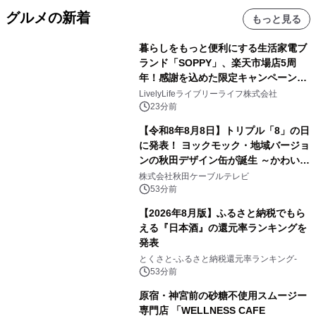
グルメの新着
もっと見る
暮らしをもっと便利にする生活家電ブ
ランド「SOPPY」、楽天市場店5周
年！感謝を込めた限定キャンペーンを
8月10日より開催
LivelyLifeライブリーライフ株式会社
23分前
【令和8年8月8日】トリプル「8」の日
に発表！ ヨックモック・地域バージョ
ンの秋田デザイン缶が誕生 ～かわいい
秋田犬の子犬と秋田の四季と名所を巡
株式会社秋田ケーブルテレビ
るパッケージ～ 9月1日(火)秋田県内で
53分前
販売開始
【2026年8月版】ふるさと納税でもら
える『日本酒』の還元率ランキングを
発表
とくさと-ふるさと納税還元率ランキング-
53分前
原宿・神宮前の砂糖不使用スムージー
専門店 「WELLNESS CAFE