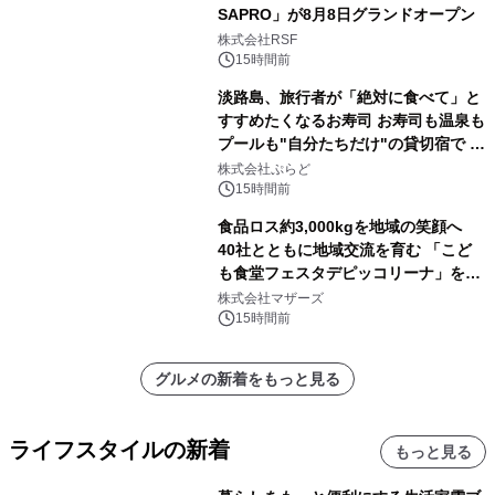
SAPRO」が8月8日グランドオープン
株式会社RSF
15時間前
淡路島、旅行者が「絶対に食べて」と
すすめたくなるお寿司 お寿司も温泉も
プールも"自分たちだけ"の貸切宿で 1
日1組限定「岩屋温泉 絵島別庭 海と
株式会社ぷらど
森」の握り寿司プラン
15時間前
食品ロス約3,000kgを地域の笑顔へ
40社とともに地域交流を育む 「こど
も食堂フェスタデピッコリーナ」を9
月5日(土)開催
株式会社マザーズ
15時間前
グルメの新着をもっと見る
ライフスタイルの新着
もっと見る