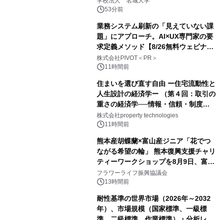
学校法人 名城大学
53分前
業務システム刷新の「見えていない課
題」にアプローチ。AI×UX専門家の要
求定義メソッド【8/26無料ウェビナ
ー】株式会社PIVOT
株式会社PIVOT＜PR＞
11時間前
住まいを選び直す自由 ー住宅流動性と
人生設計の経済学ー （第４回：取引の
重さの経済学──情報・信頼・制度を
PropTechはどう組み替えるか）｜
株式会社property technologies
PropTech-Lab
11時間前
熊本産胡蝶蘭×富山産ジニア「花でつ
ながる希望の輪」 熊本復興支援チャリ
ティーワークショップを8月9日、富
山・射水で開催
フラワーライフ振興協議会
13時間前
耐性基準の世界市場（2026年～2032
年）、市場規模（国家標準、一級標
準、二級標準、作業標準）・分析レポ