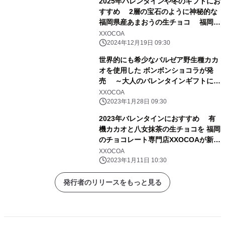
2025年バレンタインや冬のギフトにお
すすめ 2層の宝石のように神秘的な
福岡県産あまおうの生チョコ 福岡・
大名のチョコレート専門店の新作スイ
XXOCOA
ーツ
2024年12月19日 09:30
世界的にも希少なバルゼア野生種カカ
オを使用した ボンボンショコラが発
売 ～大人のバレンタインギフトにお
すすめ～
XXOCOA
2023年1月28日 09:30
2023年バレンタインにおすすめ 有
機カカオと八女抹茶の生チョコを 福岡
のチョコレート専門店XXOCOAが新発
売
XXOCOA
2023年1月11日 10:30
発行者のリリースをもっと見る