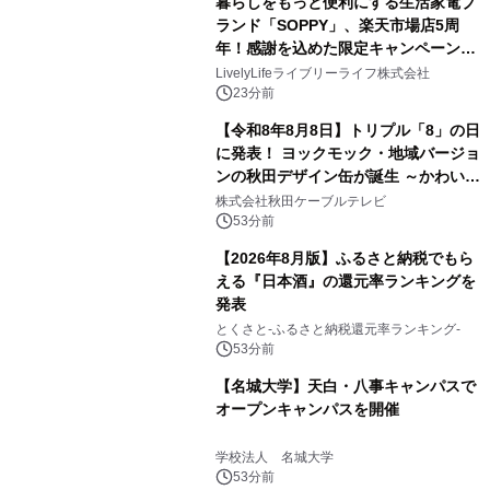
暮らしをもっと便利にする生活家電ブ
ランド「SOPPY」、楽天市場店5周
年！感謝を込めた限定キャンペーンを
8月10日より開催
LivelyLifeライブリーライフ株式会社
23分前
【令和8年8月8日】トリプル「8」の日
に発表！ ヨックモック・地域バージョ
ンの秋田デザイン缶が誕生 ～かわいい
秋田犬の子犬と秋田の四季と名所を巡
株式会社秋田ケーブルテレビ
るパッケージ～ 9月1日(火)秋田県内で
53分前
販売開始
【2026年8月版】ふるさと納税でもら
える『日本酒』の還元率ランキングを
発表
とくさと-ふるさと納税還元率ランキング-
53分前
【名城大学】天白・八事キャンパスで
オープンキャンパスを開催
学校法人 名城大学
53分前