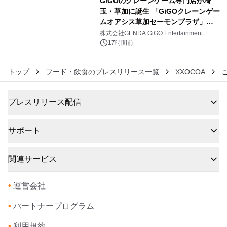
GiGOのクレーンゲーム専門店が埼
玉・草加に誕生 「GiGOクレーンゲー
ムオアシス草加セーモンプラザ」
6
2026年8月7日(金)10時グランドオープ
株式会社GENDA GiGO Entertainment
ン
17時間前
トップ
フード・飲食のプレスリリース一覧
XXOCOA
プレスリリース配信
サポート
関連サービス
•
運営会社
•
パートナープログラム
•
利用規約