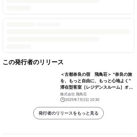
この発行者のリリース
＜古都奈良の宿 飛鳥荘＞ “奈良の旅
を、もっと自由に、もっと心地よく”
滞在型客室［レジデンスルーム］オー
プン
株式会社 飛鳥荘
2025年7月2日 10:30
発行者のリリースをもっと見る