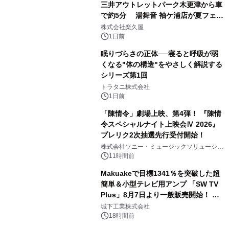
三井アウトレットパーク木更津から車
で約5分 湯舞音 袖ケ浦店が夏フェア
2
メニューを提供
株式会社楽久屋
1日前
眠りづらさの正体──寝ると呼吸が弱
くなる"体の構造"をやさしく解説する
シリーズ第1回
3
トラタニ株式会社
1日前
「陳情令」劇場上映、第4弾！ 『陳情
令スペシャルナイト上映会Ⅳ 2026』
プレリク2次抽選先行受付開始！
4
株式会社ソニー・ミュージックソリューショ
ンズ
11時間前
Makuakeで目標1341％を突破した超
簡単＆小型テレビ用アンプ 「SW TV
Plus」8月7日より一般販売開始！ ケ
5
ーブル1本つなぐだけ、テレビの音が
城下工業株式会社
ぐっと豊かに
18時間前