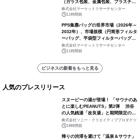
（ガラス包装、金属包装、プラスチッ
ク包装、その他）・分析レポートを発
株式会社マーケットリサーチセンター
表
11時間前
PPS集塵バッグの世界市場（2026年～
2032年）、市場規模（円筒形フィルタ
ーバッグ、平袋型フィルターバッグ、
プリーツフィルターバッグ、その
株式会社マーケットリサーチセンター
他）・分析レポートを発表
11時間前
ビジネスの新着をもっと見る
人気のプレスリリース
スヌーピーの湯が登場！ 「サウナのあ
とに楽しむPEANUTS」第2弾 渋谷
の人気銭湯「改良湯」と期間限定のコ
1
ラボレーション サウナイキタイコラ
株式会社ソニー・クリエイティブプロダクツ
ボグッズも発売決定！
18時間前
帰りの渋滞を避けて「温泉＆サウナ」