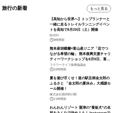
旅行の新着
もっと見る
【高知から世界へ】トップランナーと
一緒に走るトレイルランニングイベン
トを高知で8月29日（土）開催
BUDO
9時間前
熊本産胡蝶蘭×富山産ジニア「花でつ
ながる希望の輪」 熊本復興支援チャリ
ティーワークショップを8月9日、富
山・射水で開催
フラワーライフ振興協議会
10時間前
夏を遊び尽くせ！道の駅足柄金太郎の
ふるさと 「金太郎の夏休み」大感謝セ
ール開催！
株式会社相州村の駅
11時間前
わんわんリゾート 粟津の"看板犬"の名
前をみんなで決めよう！ Instagramで