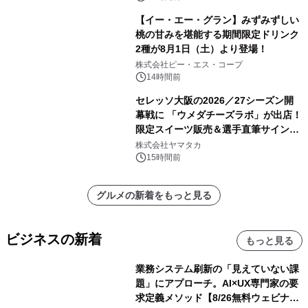
【イー・エー・グラン】みずみずしい
桃の甘みを堪能する期間限定ドリンク
2種が8月1日（土）より登場！
株式会社ピー・エス・コープ
14時間前
セレッソ大阪の2026／27シーズン開
幕戦に 「ウメダチーズラボ」が出店！
限定スイーツ販売＆選手直筆サイング
ッズが当たる抽選会を 8月8日に開催
株式会社ヤマタカ
15時間前
グルメの新着をもっと見る
ビジネスの新着
もっと見る
業務システム刷新の「見えていない課
題」にアプローチ。AI×UX専門家の要
求定義メソッド【8/26無料ウェビナ