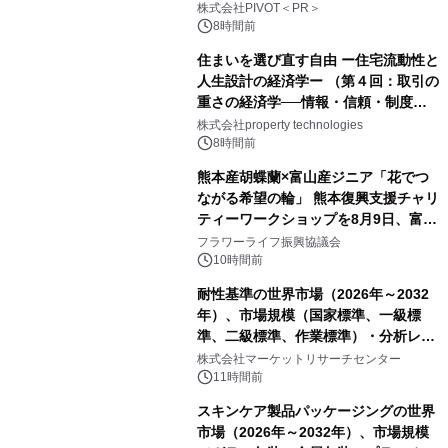
ー】株式会社PIVOT
株式会社PIVOT＜PR＞
8時間前
住まいを選び直す自由 ー住宅流動性と
人生設計の経済学ー （第４回：取引の
重さの経済学──情報・信頼・制度を
PropTechはどう組み替えるか）｜
株式会社property technologies
PropTech-Lab
8時間前
熊本産胡蝶蘭×富山産ジニア「花でつ
ながる希望の輪」 熊本復興支援チャリ
ティーワークショップを8月9日、富
山・射水で開催
フラワーライフ振興協議会
10時間前
耐性基準の世界市場（2026年～2032
年）、市場規模（国家標準、一級標
準、二級標準、作業標準）・分析レポ
ートを発表
株式会社マーケットリサーチセンター
11時間前
スキンケア製品パッケージングの世界
市場（2026年～2032年）、市場規模