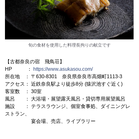
旬の食材を使用した料理長拘りの献立です
【古都奈良の宿 飛鳥荘】
HP ：
https://www.asukasou.com/
所在地 ： 〒630-8301 奈良県奈良市高畑町1113-3
アクセス： 近鉄奈良駅より徒歩8分 (猿沢池すぐ近く)
客室数 ： 30室
風呂 ： 大浴場・展望露天風呂・貸切専用展望風呂
施設 ： テラスラウンジ、個室食事処、ダイニングレ
ストラン、
宴会場、売店、ライブラリー