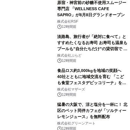
原宿・神宮前の砂糖不使用スムージー
専門店 「WELLNESS CAFE
SAPRO」が8月8日グランドオープン
株式会社RSF
12時間前
淡路島、旅行者が「絶対に食べて」と
すすめたくなるお寿司 お寿司も温泉も
プールも"自分たちだけ"の貸切宿で 1
日1組限定「岩屋温泉 絵島別庭 海と
株式会社ぷらど
森」の握り寿司プラン
12時間前
食品ロス約3,000kgを地域の笑顔へ
40社とともに地域交流を育む 「こど
も食堂フェスタデピッコリーナ」を9
月5日(土)開催
株式会社マザーズ
12時間前
猛暑の大阪で、涼と塩分を一杯に！ 北
区のペット同伴カフェが「ソルティー
レモンジュース」を無料配布
株式会社グリーンアート
12時間前