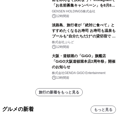
「お名前募集キャンペーン」を8月8日
(土)より開催
GENSEN HOLDINGS株式会社
12時間前
淡路島、旅行者が「絶対に食べて」と
すすめたくなるお寿司 お寿司も温泉も
プールも"自分たちだけ"の貸切宿で 1
日1組限定「岩屋温泉 絵島別庭 海と
株式会社ぷらど
森」の握り寿司プラン
12時間前
大阪・道頓堀の「GiGO」旗艦店
「GiGO大阪道頓堀本店2周年祭」開催
のお知らせ
株式会社GENDA GiGO Entertainment
13時間前
旅行の新着をもっと見る
グルメの新着
もっと見る