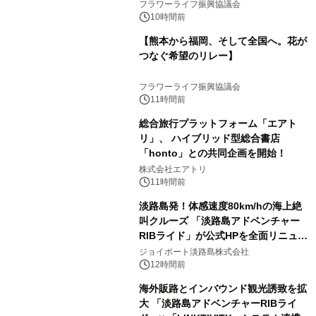
フラワーライフ振興協議会
10時間前
【熊本から福岡、そして全国へ。花が
つなぐ希望のリレー】
フラワーライフ振興協議会
11時間前
総合旅行プラットフォーム「エアト
リ」、 ハイブリッド型総合書店
「honto」との共同企画を開始！
株式会社エアトリ
11時間前
淡路島発！体感速度80km/hの海上絶
叫クルーズ 「淡路島アドベンチャー
RIBライド」が公式HPを全面リニュー
アル！ ～スマホで即予約完了の「スマ
ジョイポート淡路島株式会社
ート設計」へ刷新～
12時間前
海外販路とインバウンド観光誘致を拡
大 「淡路島アドベンチャーRIBライ