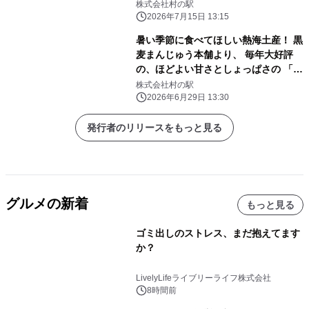
のご愛顧に感謝を込めて～ 昨年大好評
株式会社村の駅
の桃イベントがさらに進化。 新作『も
2026年7月15日 13:15
もももももも桃の城』が初登場
暑い季節に食べてほしい熱海土産！ 黒
麦まんじゅう本舗より、 毎年大好評
の、ほどよい甘さとしょっぱさの 「塩
まんじゅう」を7/3(金)より販売開始！
株式会社村の駅
2026年6月29日 13:30
発行者のリリースをもっと見る
グルメの新着
もっと見る
ゴミ出しのストレス、まだ抱えてます
か？
LivelyLifeライブリーライフ株式会社
8時間前