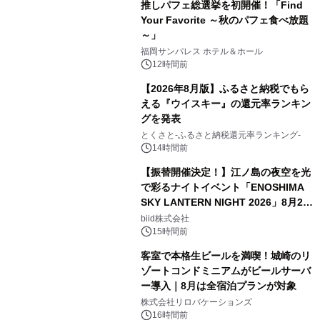
推しパフェ総選挙を初開催！「Find
Your Favorite ～秋のパフェ食べ放題
～」
福岡サンパレス ホテル＆ホール
12時間前
【2026年8月版】ふるさと納税でもら
える『ウイスキー』の還元率ランキン
グを発表
とくさと-ふるさと納税還元率ランキング-
14時間前
【振替開催決定！】江ノ島の夜空を光
で彩るナイトイベント「ENOSHIMA
SKY LANTERN NIGHT 2026」8月22
日(土)振替開催＆受付スタート！
biid株式会社
15時間前
客室で本格生ビールを満喫！城崎のリ
ゾートコンドミニアムがビールサーバ
ー導入｜8月は全宿泊プランが対象
株式会社リロバケーションズ
16時間前