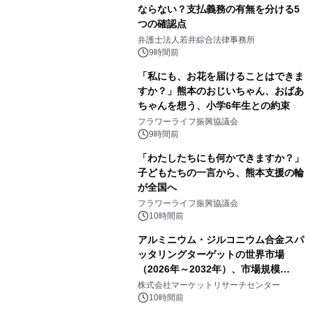
ならない？支払義務の有無を分ける5
つの確認点
弁護士法人若井綜合法律事務所
9時間前
「私にも、お花を届けることはできま
すか？」熊本のおじいちゃん、おばあ
ちゃんを想う、小学6年生との約束
フラワーライフ振興協議会
9時間前
「わたしたちにも何かできますか？」
子どもたちの一言から、熊本支援の輪
が全国へ
フラワーライフ振興協議会
10時間前
アルミニウム・ジルコニウム合金スパ
ッタリングターゲットの世界市場
（2026年～2032年）、市場規模
（0.995、0.999、その他）・分析レポ
株式会社マーケットリサーチセンター
ートを発表
10時間前