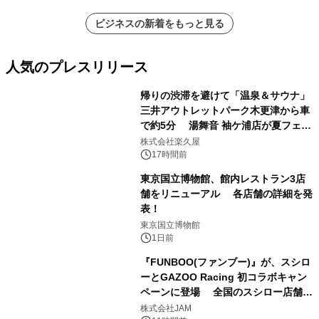
ビジネスの新着をもっと見る
人気のプレスリリース
帰りの渋滞を避けて「温泉＆サウナ」
三井アウトレットパーク木更津から車
で約5分 湯舞音 袖ケ浦店が夏フェア
1
メニューを提供
株式会社楽久屋
17時間前
東京国立博物館、館内レストラン3店
舗をリニューアル 各店舗の詳細を発
表！
2
東京国立博物館
1日前
『FUNBOO(ファンブー)』が、スシロ
ーとGAZOO Racing 初コラボキャン
ペーンに登場 全国のスシロー店舗で
3
GR 4車種の FUNBOO(ミニカー)付き
株式会社JAM