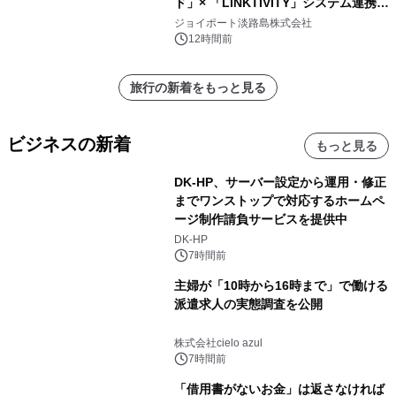
ド」× 「LINKTIVITY」システム連携を
開始！
ジョイポート淡路島株式会社
12時間前
旅行の新着をもっと見る
ビジネスの新着
もっと見る
DK-HP、サーバー設定から運用・修正
までワンストップで対応するホームペ
ージ制作請負サービスを提供中
DK-HP
7時間前
主婦が「10時から16時まで」で働ける
派遣求人の実態調査を公開
株式会社cielo azul
7時間前
「借用書がないお金」は返さなければ