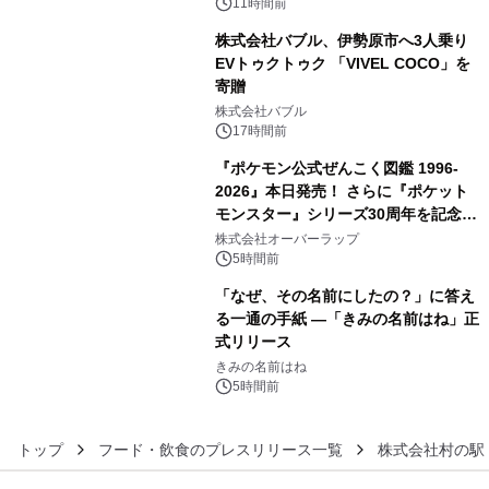
メニューが展開されます
11時間前
株式会社バブル、伊勢原市へ3人乗り
EVトゥクトゥク 「VIVEL COCO」を
寄贈
4
株式会社バブル
17時間前
『ポケモン公式ぜんこく図鑑 1996-
2026』本日発売！ さらに『ポケット
モンスター』シリーズ30周年を記念し
5
た画集『ポケットモンスター ビジュア
株式会社オーバーラップ
ルアートブック』の発売決定！ 2026
5時間前
年12月18日（金）、3冊同時発売！
「なぜ、その名前にしたの？」に答え
る一通の手紙 ―「きみの名前はね」正
式リリース
6
きみの名前はね
5時間前
トップ
フード・飲食のプレスリリース一覧
株式会社村の駅