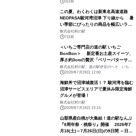
3日前
この夏、わくわくは新東名高速道路
NEOPASA駿河湾沼津 下り線から 暑
い季節にぴったりの商品を幅広いライ
ンナップでご用意 ～「伊豆・村の駅」
株式会社村の駅
で出会う、夏だけのおいしさ～
7日前
＜いちご専門店の道の駅 いちご
BonBon＞ 新定番お土産スイーツ、
厚さ約3cmの贅沢「ベリーバターサン
ド」を新発売！ さらに8月は夏×いち
株式会社村の駅、道の駅伊豆のへそ いちご
BonBon 伊豆の国factory
ごを楽しむ 「サマーベリーフェスティ
2026年7月28日 12:00
バル」を開催！
海鮮丼で沼津城復活！？ 駿河湾を臨む
沼津サービスエリアで夏休み限定海鮮
グルメが登場！
株式会社村の駅
2026年7月16日 15:15
山梨県産白桃が大集結！道の駅なんぶ
『8周年祭・桃祭り』開催 2026年7
月18(土)～7月26日(日)の9日間 ～日頃