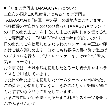
■「たまご専門店 TAMAGOYA」について
三島市の国道136号線沿いにあるたまご専門店
TAMAGOYAは「伊豆・村の駅」の敷地内にございます。
箱根西麓の大自然でのびのび育ったTAMAGOYAブランド
の「日の出たまご」を中心にたまごの美味しさを伝えるた
まご専門店です。TAMAGOYAではcafeも併設しており、
日の出たまごを使用したふわふわのパンケーキや王道の卵
かけご飯を楽しめます。ほかにもお客様の目の前で仕上げ
のブリュレを行う「ブリュレパンケーキ」はcafeの1番人
気メニューです。
お食事では、天城軍鶏を使用したとろーり親子丼やオムラ
イスもご用意しています。
また日の出たまごを使用したバームクーヘンや日の出たま
ごの黄身しか使用していない「きみのぷりん」等贈り物に
もおすすめな商品もご用意しています。
たまご専門店だから味わえるたまご料理とスイーツを楽し
んでみませんか？