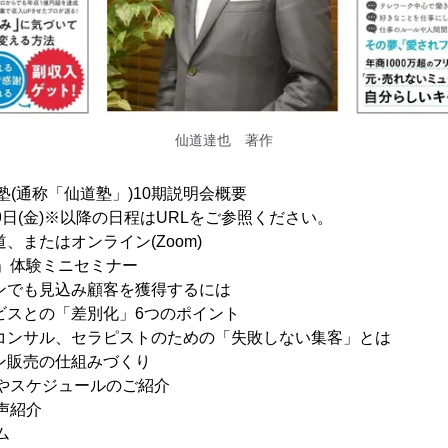
仙道達也 著作
塾(通称「仙道塾」)10期説明会概要
9日(金)※以降の日程はURLをご参照ください。
、またはオンライン(Zoom)
塾」体験ミニセミナー
見込み顧客を獲得するには
の「差別化」6つのポイント
ル、セラピストのための「失敗しない集客」とは
売の仕組みづくり
スケジュールのご紹介
声紹介
ム