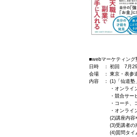
■webマーケティング
日時 ： 初回 7月2
会場 ： 東京・表参道
内容 ： (1)「仙道
・オンラインでも
・競合サービスと
・コーチ、コンサ
・オンライン販
(2)講座内容や
(3)受講者の
(4)質問タイ