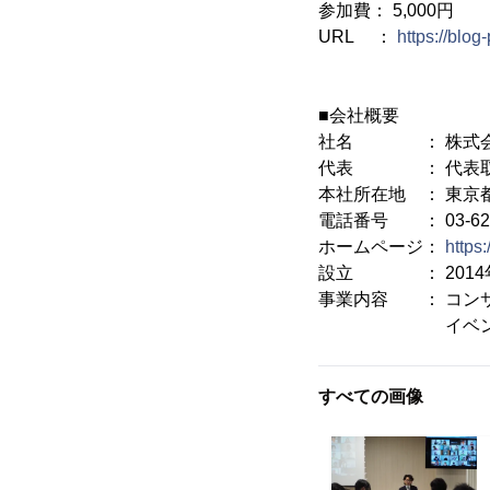
参加費： 5,000円
URL ：
https://blo
■会社概要
社名 ： 株式会
代表 ： 代表取
本社所在地 ： 東京都
電話番号 ： 03-6277-
ホームページ：
https:
設立 ： 2014年
事業内容 ： コン
イベントの開催
すべての画像