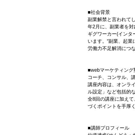
■社会背景
副業解禁と言われてし
年2月に、副業者を
ギグワーカー(インタ
います。“副業、起業
労働力不足解消につな
■webマーケティング
コーチ、コンサル、講
講座内容は、オンラ
ル設定」など包括的
全8回の講座に加えて
づくポイントを手厚
■講師プロフィール