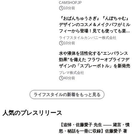
CAMSHOP.JP
10分前
『おぱんちゅうさぎ』『んぽちゃむ』
デザインのコスメ＆メイクパフがミル
フィーから登場！見ても使っても楽し
い、ポップでキュートなコレクショ
ライフスタイルカンパニー株式会社
ン。
10分前
水や液体を活性化する“エンバランス
効果”を備えた フラワーオブライフデ
ザインの「スプレーボトル」を新発売
プレマ株式会社
40分前
ライフスタイルの新着をもっと見る
人気のプレスリリース
【追悼・佐藤愛子 先生 —— 箴言・憤
怒・秘話を一冊に収録】佐藤愛子 著