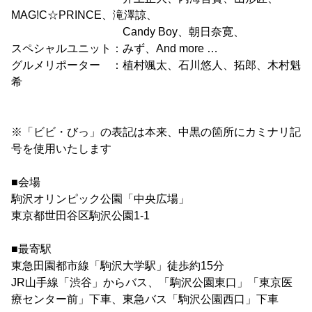
MAG!C☆PRINCE、滝澤諒、
Candy Boy、朝日奈寛、
スペシャルユニット：みず、And more …
グルメリポーター ：植村颯太、石川悠人、拓郎、木村魁
希
※「ビビ・びっ」の表記は本来、中黒の箇所にカミナリ記
号を使用いたします
■会場
駒沢オリンピック公園「中央広場」
東京都世田谷区駒沢公園1-1
■最寄駅
東急田園都市線「駒沢大学駅」徒歩約15分
JR山手線「渋谷」からバス、「駒沢公園東口」「東京医
療センター前」下車、東急バス「駒沢公園西口」下車