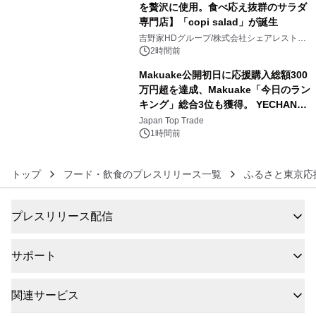
を贅沢に使用。食べ応え抜群のサラダ
専門店】「copi salad」が誕生
5
吉野家HDグループ/株式会社シェアレストラ
ン
2時間前
Makuake公開初日に応援購入総額300
万円超を達成、Makuake「今日のラン
キング」総合3位も獲得。 YECHAN音
6
浴シンギングボウル第2弾の大型サイ
Japan Top Trade
ズ（XL・2XL・3XL）を先行販売中
1時間前
トップ
フード・飲食のプレスリリース一覧
ふるさと東京応
プレスリリース配信
サポート
関連サービス