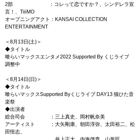
2部 ：コレって恋ですか？、シンデレラ宣
言！、TiiiMO
オープニングアクト：KANSAI COLLECTION
ENTERTAINMENT
＜8月13日(土)＞
◆タイトル
喰らいマックスエンタメ2022 Supported By くじライブ
調整中
＜8月14日(日)＞
◆タイトル
喰らいマックスSupported Byくじライブ DAY13 猫ひた音
楽祭
◆出演者
総合司会 ：三上真史、岡村帆奈美
アーティスト ：大矢剛康、朝田淳弥、太田裕二、松
田悟志、
井上正大、内海啓貴、山形匠、