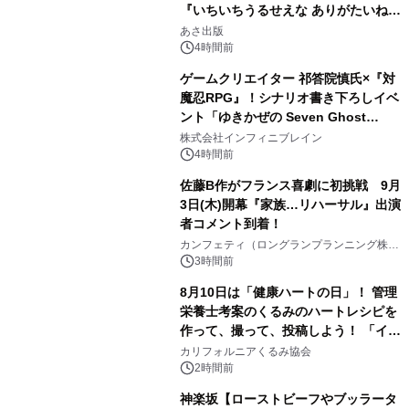
『いちいちうるせえな ありがたいね』
1
2026年8月24日（月）発売
あさ出版
4時間前
ゲームクリエイター 祁答院慎氏×『対
魔忍RPG』！シナリオ書き下ろしイベ
ント「ゆきかぜの Seven Ghost
2
Stories」特設サイト＆特別動画を公
株式会社インフィニブレイン
開！
4時間前
佐藤B作がフランス喜劇に初挑戦 9月
3日(木)開幕『家族…リハーサル』出演
者コメント到着！
3
カンフェティ（ロングランプランニング株式
会社）
3時間前
8月10日は「健康ハートの日」！ 管理
栄養士考案のくるみのハートレシピを
作って、撮って、投稿しよう！ 「イン
4
スタグラムフォトコンテスト」 8月
カリフォルニアくるみ協会
10日(月)よりスタート
2時間前
神楽坂【ローストビーフやブッラータ