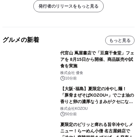
発行者のリリースをもっと見る
グルメの新着
もっと見る
代官山 蔦屋書店で「豆腐干食堂」フェ
アを 8月15日から開催、商品販売や試
食を実施
株式会社 優食
10分前
【大阪･福島】夏限定の冷やし麺！
「豚骨まぜそばKOZOU+」でごま油の
香りと卵の濃厚なうまみがクセになる
「冷やしネギ玉」を発売！
株式会社KOZOU
50分前
夏限定のピリッと痺れる旨辛冷やしメ
ニュー！らーめん小僧 名古屋錦店で