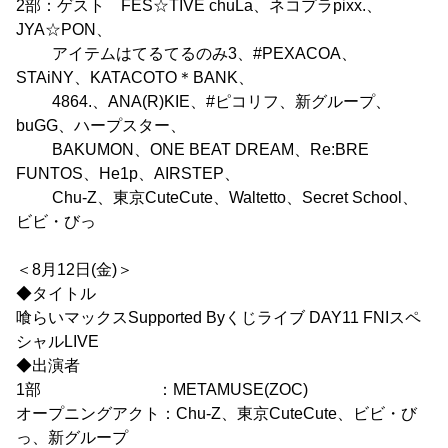
2部：ゲスト FES☆TIVE chuLa、ネコプラpixx.、
JYA☆PON、
アイテムはてるてるのみ3、#PEXACOA、
STAiNY、KATACOTO＊BANK、
4864.、ANA(R)KIE、#ピコリフ、新グループ、
buGG、ハープスター、
BAKUMON、ONE BEAT DREAM、Re:BRE
FUNTOS、He1p、AIRSTEP、
Chu-Z、東京CuteCute、Waltetto、Secret School、
ビビ・びっ
＜8月12日(金)＞
◆タイトル
喰らいマックスSupported Byくじライブ DAY11 FNIスペ
シャルLIVE
◆出演者
1部 ：METAMUSE(ZOC)
オープニングアクト：Chu-Z、東京CuteCute、ビビ・び
っ、新グループ