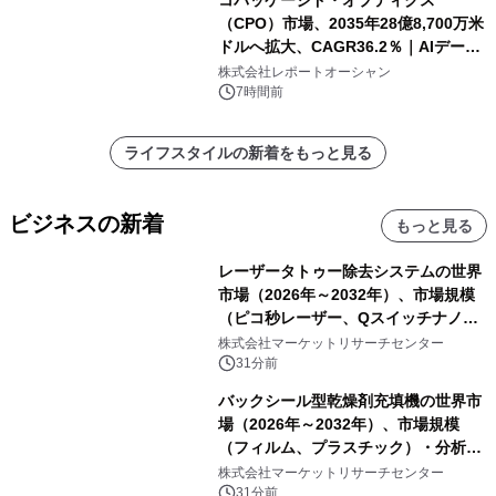
（CPO）市場、2035年28億8,700万米
ドルへ拡大、CAGR36.2％｜AIデータ
センター・高速光通信需要が成長を加
株式会社レポートオーシャン
速
7時間前
ライフスタイルの新着をもっと見る
ビジネスの新着
もっと見る
レーザータトゥー除去システムの世界
市場（2026年～2032年）、市場規模
（ピコ秒レーザー、Qスイッチナノ秒
レーザー）・分析レポートを発表
株式会社マーケットリサーチセンター
31分前
バックシール型乾燥剤充填機の世界市
場（2026年～2032年）、市場規模
（フィルム、プラスチック）・分析レ
ポートを発表
株式会社マーケットリサーチセンター
31分前