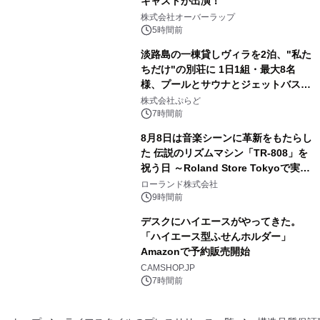
キャストが出演！
3
株式会社オーバーラップ
5時間前
淡路島の一棟貸しヴィラを2泊、"私た
ちだけ"の別荘に 1日1組・最大8名
様、プールとサウナとジェットバス付
4
きで Villa Mon Temps AWAJIの連泊
株式会社ぷらど
素泊りプラン
7時間前
8月8日は音楽シーンに革新をもたらし
た 伝説のリズムマシン「TR-808」を
祝う日 ～Roland Store Tokyoで実機
5
を展示しての 記念キャンペーンを開
ローランド株式会社
催 英国ラジオ「NTS」の 特別プログ
9時間前
ラムや、「TR-808」を愛する伝説的
デスクにハイエースがやってきた。
アーティストを フィーチャーしたアニ
「ハイエース型ふせんホルダー」
メーションを公開～
Amazonで予約販売開始
6
CAMSHOP.JP
7時間前