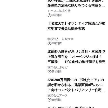
浅い呼吸が"二酸化炭素過剰"を生み、
爆睡型の危険な眠りをつくる構造を解
説
トラタニ株式会社
6時間前
【名城大学】ボランティア協議会が熊
本地震で募金活動を実施
学校法人 名城大学
6時間前
北前船の歴史が息づく港町・三国湊で
上質な滞在を 「オーベルジュほまち
三國湊」 1泊2食付の旅行商品を発売
株式会社ぷらど
6時間前
SNS200万回再生の「消えたドア」の
謎が明かされる、建築面積9坪のシニ
ア向けコンパクトバリアフリー住宅が
誕生
株式会社アース
6時間前
コパッケージド・オプティクス