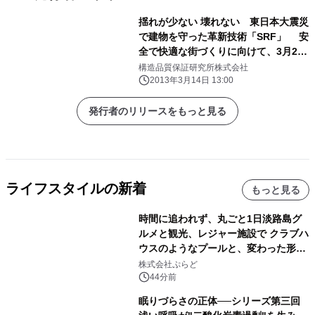
揺れが少ない 壊れない 東日本大震災
で建物を守った革新技術「SRF」 安
全で快適な街づくりに向けて、3月23
日 SRF1万本記念シンポジウム開
構造品質保証研究所株式会社
催！
2013年3月14日 13:00
発行者のリリースをもっと見る
ライフスタイルの新着
もっと見る
時間に追われず、丸ごと1日淡路島グ
ルメと観光、レジャー施設で クラブハ
ウスのようなプールと、変わった形の
サウナも 「THE BOXY AWAJI」のお
株式会社ぷらど
得な素泊まり連泊プランで
44分前
眠りづらさの正体──シリーズ第三回