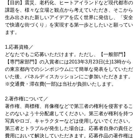
【目的】震災、老朽化、ヒートアイランドなど現代都市の
課題を、様々な立場と観点から考えていただき、そこから
生み出された新しいアイデアを広く世界に発信し、「安全
で快適な街づくり」を実現する第一歩としたいと願ってい
ます。
1.応募資格／
どなたでもご応募いただけます。ただし、【一般部門】
【専門家部門】の入賞者には2013年3月23日(土)13時から
の東京都内でのシンポジウムにて簡単な発表をしていただ
いた後、パネルディスカッションにご参加いただきます。
※交通費・滞在費(一部)は当社が負担いたします。
2.著作権について／
著作権、商標権、肖像権などで第三者の権利を侵害するこ
とのないよう十分配慮してください。第三者が権利を持つ
写真やロゴ、キャラクターなどは使用しないでください。
第三者とトラブルが発生した場合は、応募者自身の責任と
費用において解決していただきます。応募作品の著作権は