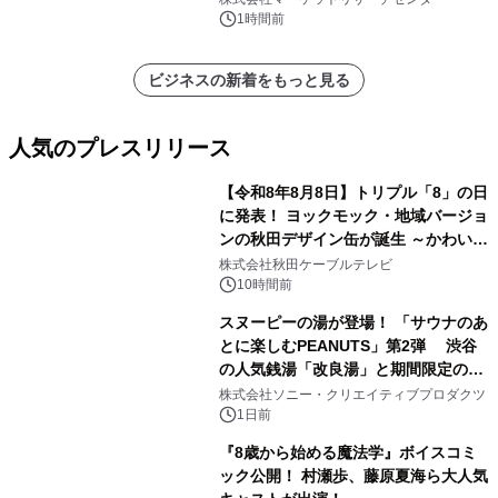
析レポートを発表
1時間前
ビジネスの新着をもっと見る
人気のプレスリリース
【令和8年8月8日】トリプル「8」の日
に発表！ ヨックモック・地域バージョ
ンの秋田デザイン缶が誕生 ～かわいい
1
秋田犬の子犬と秋田の四季と名所を巡
株式会社秋田ケーブルテレビ
るパッケージ～ 9月1日(火)秋田県内で
10時間前
販売開始
スヌーピーの湯が登場！ 「サウナのあ
とに楽しむPEANUTS」第2弾 渋谷
の人気銭湯「改良湯」と期間限定のコ
2
ラボレーション サウナイキタイコラ
株式会社ソニー・クリエイティブプロダクツ
ボグッズも発売決定！
1日前
『8歳から始める魔法学』ボイスコミ
ック公開！ 村瀬歩、藤原夏海ら大人気