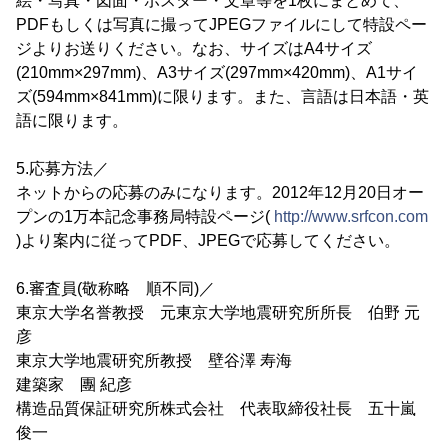
絵・写真・図面・ポスター・文章等を1枚にまとめて、
PDFもしくは写真に撮ってJPEGファイルにして特設ペー
ジよりお送りください。なお、サイズはA4サイズ
(210mm×297mm)、A3サイズ(297mm×420mm)、A1サイ
ズ(594mm×841mm)に限ります。また、言語は日本語・英
語に限ります。
5.応募方法／
ネットからの応募のみになります。2012年12月20日オー
プンの1万本記念事務局特設ページ(
http://www.srfcon.com
)より案内に従ってPDF、JPEGで応募してください。
6.審査員(敬称略 順不同)／
東京大学名誉教授 元東京大学地震研究所所長 伯野 元
彦
東京大学地震研究所教授 壁谷澤 寿海
建築家 團 紀彦
構造品質保証研究所株式会社 代表取締役社長 五十嵐
俊一