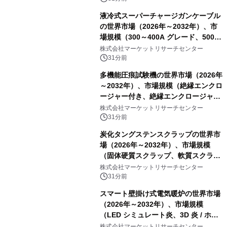
液冷式スーパーチャージガンケーブル
の世界市場（2026年～2032年）、市
場規模（300～400A グレード、500A
グレード、600～800A グレード、
株式会社マーケットリサーチセンター
1000A グレード）・分析レポートを発
31分前
表
多機能圧痕試験機の世界市場（2026年
～2032年）、市場規模（絶縁エンクロ
ージャー付き、絶縁エンクロージャー
なし）・分析レポートを発表
株式会社マーケットリサーチセンター
31分前
炭化タングステンスクラップの世界市
場（2026年～2032年）、市場規模
（固体硬質スクラップ、軟質スクラッ
プ、削りくず、研削スラッジ、フィル
株式会社マーケットリサーチセンター
ター媒体、微粉、オーバースプレー、
31分前
混合汚染スクラップ）・分析レポート
スマート壁掛け式電気暖炉の世界市場
を発表
（2026年～2032年）、市場規模
（LED シミュレート炎、3D 炎 / ホロ
グラフィック効果、水ミスト炎）・分
株式会社マーケットリサーチセンター