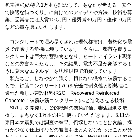
包帯補強)の導入1万本を記念して、あなたが考える「安全
で快適な街づくり」に向けてのアイデアや方法、技術を募
集。受賞者には大賞100万円・優秀賞30万円・佳作10万円
などの賞を贈呈いたします。
コンクリートで埋め尽くされた現代都市は、老朽化や震
災で崩壊する危機に瀕しています。さらに、都市を覆うコ
ンクリートは巨大な蓄熱物となり、ヒートアイランド現象
などの弊害をもたらし、その結果、電力不足が象徴するよ
うに莫大なエネルギーを地球規模で消費しています。
私たちは、しなやかで強く、切れない織物で被覆するこ
とで、鉄筋コンクリート(RC)を安全で耐久性と断熱性に
優れた新しい建設材料(R2C＝Recovered Reinforced
Concrete：被覆鉄筋コンクリート)へと進化させる技術
「SRF」を開発し、公的機関の技術評価、審査証明を取
得し、まもなく1万本の柱に使っていただきます。3.11の
東日本大震災では調査の結果、倒壊しないことは勿論、揺
れが少なく仕上げなどの被害もほとんどなかったことが分