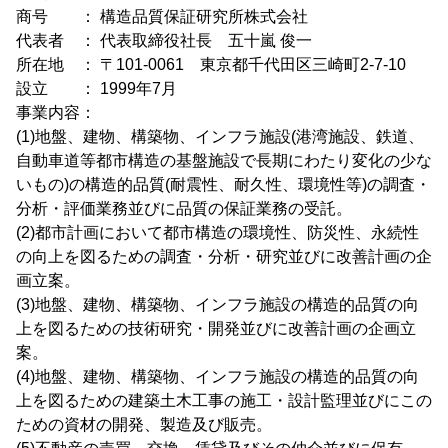
商号 ： 構造品質保証研究所株式会社
代表者 ： 代表取締役社長 五十嵐 俊一
所在地 ： 〒101-0061 東京都千代田区三崎町2-7-10
設立 ： 1999年7月
事業内容：
(1)地盤、建物、構築物、インフラ施設(港湾施設、鉄道、
自動車道等都市構造の基盤施設で長期にわたり変化の少な
いもの)の構造的品質(耐震性、耐久性、環境性等)の調査・
分析・評価業務並びに品質の保証業務の受託。
(2)都市計画において都市構造の環境性、防災性、永続性
の向上を図るための調査・分析・研究並びに改善計画の企
画立案。
(3)地盤、建物、構築物、インフラ施設の構造的品質の向
上を図るための技術研究・開発並びに改善計画の企画立
案。
(4)地盤、建物、構築物、インフラ施設の構造的品質の向
上を図るための建築土木工事の施工・設計監理並びにこの
ための資材の開発、製造及び販売。