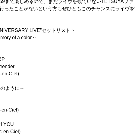
23:59まで楽しめるので、まだライヴを観ていないTETSUYAフ
ヴに行ったことがないという方もぜひともこのチャンスにライヴ
ANNIVERSARY LIVE”セットリスト＞
ory of a color～
RP
render
c-en-Ciel)
n ～泡のように～
c-en-Ciel)
TH YOU
c-en-Ciel)