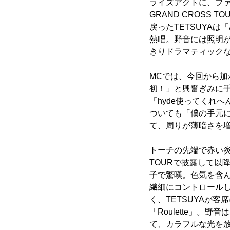
ライズアクトに、ファ
GRAND CROS
戻ったTETSUYAは「
熱唱。野音には照明が灯
きりドラマティック
MCでは、今回から加
初！」と興奮ぎみに
「hyde使ってくれ
ついても「僕の手元
て、周りが薄暗さを増
トーチの先端で赤い炎が
TOURで披露して以
子で驚嘆。色気を含ん
繊細にコントロール
く、TETSUYAが
「Roulette」
て、カラフルな光を放