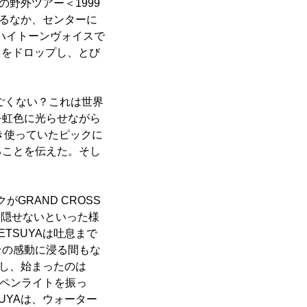
野外ツアー＜1999
れるなか、センターに
かなハイトーンヴォイスで
l」をドロップし、とび
。
ごくない？これは世界
を虹色に光らせながら
き使っていたピックに
ることを伝えた。そし
がGRAND CROSS
を隠せないといった様
TSUYAは吐息まで
その感動に浸る間もな
出し、始まったのは
スペンライトを振っ
UYAは、ウォーター