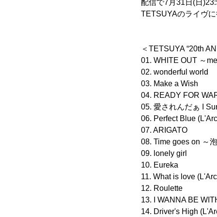
配信で7月31日(日)
TETSUYAのライ
＜TETSUYA “20th 
01. WHITE OUT ～mem
02. wonderful world
03. Make a Wish
04. READY FOR WA
05. 愛されんだぁ I Sur
06. Perfect Blue (L'Ar
07. ARIGATO
08. Time goes o
09. lonely girl
10. Eureka
11. What is love (L'Ar
12. Roulette
13. I WANNA BE WI
14. Driver's High (L'Ar