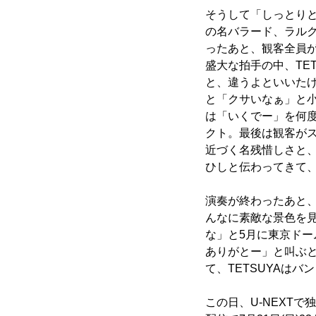
そうして「しっとりと
の名バラード、ラル
ったあと、観客全員が
盛大な拍手の中、TE
と、違うよといいた
と「クサいなぁ」と小
は「いくでー」を何度も連
クト。最後は観客が
近づく名残惜しさと、
ひしと伝わってきて
演奏が終わったあと、
んなに素敵な景色を
な」と5月に東京ドー
ありがとー」と叫ぶ
て、TETSUYAは
この日、U-NEXTで独