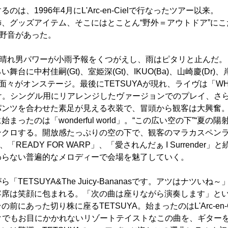
は、1996年4月にL'Arc-en-Cielで行なったツアー以来。
、グッズアイテム、そこにはとことん“野外＝アウトドア”に
の野音があった。
Aの晴れ男パワーが小雨予報をくつがえし、雨はピタリと止んだ。
台に中村佳嗣(Gt)、室姫深(Gt)、IKUO(Ba)、山崎慶(Dr)、
asの面々がオンステージ。最後にTETSUYAが現れ、ライヴは「WHITE
」で幕開け。シングル用にリアレンジしたヴァージョンでのプレイ、
ンツを合わせた素足が見える衣装で、冒頭から観客は大興奮。T
ったのは「wonderful world」。“この広い空の下”“夏の
ンクロする。開放感たっぷりの空の下で、観客のマラカスペン
h」、「READY FOR WARP」、「愛されんだぁ I Surrende
わらない普遍的なメロディーで会場を魅了していく。
TETSUYA&The Juicy-Bananasです。アツはナツい
客席は笑顔に包まれる。「次の曲は座りながら演奏します」と
にあった切り株に座るTETSUYA。始まったのはL'Arc-en-Ciel
ルクでもお目にかかれないリゾートテイストなこの曲を、ギター