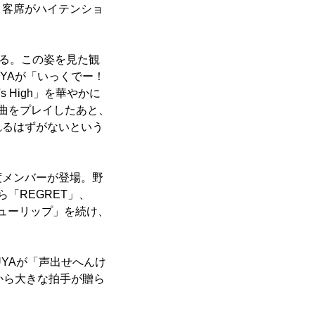
と客席がハイテンショ
いる。この姿を見た観
UYAが「いっくでー！
 High」を華やかに
曲をプレイしたあと、
れるはずがないという
度メンバーが登場。野
「REGRET」、
ューリップ」を続け、
YAが「声出せへんけ
から大きな拍手が贈ら