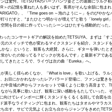
ンは驚愕。TETSUYAのハーフパンツ姿とこの選曲にラルク初の
S TOUR＞の記憶を重ねた人も多いはず。客席がそんな余韻に包ま
ARIGATO」、「Time goes on ～泡のように～」をのびや
りだすと、“またひとつ明かりが増えて”と歌う「lonely gir
な空間を目の前に作っていったシーンはひたすら感動的だった
わったコンサートギアの解説を始めたTETSUYA。まずは「す
手元のスイッチで色が変わるマイクスタンドを紹介。スタンド
へんかな」というと、観客も大絶賛。さらに、ギターを弾いたと
に蛍がいたの知ってる？ピックが光るんです」と最新ギアであ
してきたところで、ライヴは次の曲「Eureka」へ。
美しく揺らめくなか、「What is love」を歌い上げる。ラルク
降、お目にかかれなかったレアバラード登場に、ファンは驚き
だ中音域の声からファルセットで囁くように歌う高音まで、TE
しながら見事に歌い上げ、観客に深い感動をもたしていった。
客席に向けてレインボーに輝くスタンドをくるくる回して合図を
。野音はド派手なライティングに包まれ、観客たちはタオルやマラカ
ち出す。サビで元気よくお立ち台からジャンプをきめたTETS