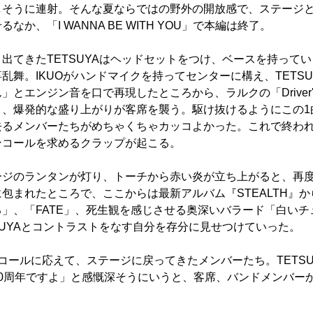
しそうに連射。そんな夏ならではの野外の開放感で、ステージ
か、「I WANNA BE WITH YOU」で本編は終了。
出てきたTETSUYAはヘッドセットをつけ、ベースを持って
乱舞。IKUOがハンドマイクを持ってセンターに構え、TETS
とエンジン音を口で再現したところから、ラルクの「Driver's
と、爆発的な盛り上がりが客席を襲う。駆け抜けるようにこの1
去るメンバーたちがめちゃくちゃカッコよかった。これで終わ
ンコールを求めるクラップが起こる。
ージのランタンが灯り、トーチから赤い炎が立ち上がると、再
包まれたところで、ここからは最新アルバム『STEALTH』から
」、「FATE」、死生観を感じさせる奥深いバラード「白いチ
SUYAとコントラストをなす自分を存分に見せつけていった。
コールに応えて、ステージに戻ってきたメンバーたち。TETSU
20周年ですよ」と感慨深そうにいうと、客席、バンドメンバー