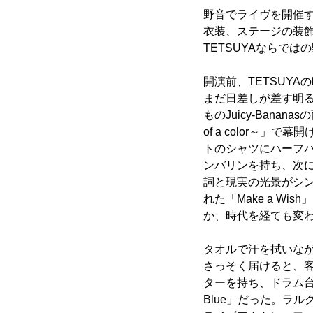
野音でライヴを開催するの
衣装、ステージの装飾
TETSUYAならでは
開演前、TETSUY
まだ日差しが差す明るい舞
ものJuicy-Banan
of a color～
トのシャツにハーフパ
ンバリンを持ち、次に始ま
詞と現実の光景がシ
れた「Make a Wis
か、時代を経ても変
タオルで汗を拭いながら「
さっそく届けると、
ターを持ち、ドラム台の前
Blue」だった。ラ