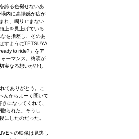
さを誇る色褪せないあ
瞬場内に高揚感が広が
包まれ、鳴り止まない
が頭上を見上げている
んなを指差し、そのあ
すようにTETSUYA
 to ride?」をア
フォーマンス。終演が
の切実なる想いがひし
くれてありがとう。こ
へんからよーく聞いて
好きになってくれて、
が贈られた。そうし
を後にしたのだった。
 LIVE＞の映像は見逃し