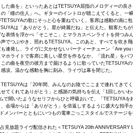
した曲を」といったあとはTETSUYA屈指のメロディーの良
クの「瞳の住人」へ。ギターのイントロが聴こえてくると、一
TETSUYAの歌にそっと心を重ねていく。客席は感動の渦に
TSUYAは「ありがとう。星が綺麗だね」と伝えた。観客たち
げな表情を浮かべ「そこそこ」とマラカスペンライトを持つみ
声でつぶやき、照れるTETSUYA。このあと、すべてを吹き飛ば
発し、ライヴに欠かせないパーティーチューン「Are you ready
スマホライトで客席に美しい星空を作るなか、「流れ星」をパ
この曲を夜空の彼方まで届けるように歌っていたTETSUYA
、感涙。温かな感動を胸に刻み、ライヴは幕を閉じた。
TETSUYAは「20年間、みんなのお陰でここまで連れてきて
見せてくれてありがとう」と感謝の気持ちを伝え「1回しかいわ
ムで聞いたようなセリフからひと呼吸おいて、「TETSUYAを
と、会場からは「ありがとう」を倍返しするように盛大な拍手
バンドメンバーとともにいつもの電車ごっこスタイルでステージ
占見放題ライヴ配信された＜TETSUYA 20th ANNIVERSARY