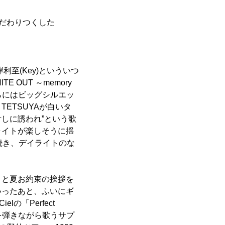
こだわりつくした
岸利至(Key)といういつ
 OUT ～memory
さらにはビッグシルエッ
ETSUYAが白いタ
陽射しに誘われ”という歌
ライトが楽しそうに揺
r」と続き、デイライトのな
ね～」と夏お約束の挨拶を
いったあと、ふいにギ
の「Perfect
を弾きながら歌うサプ