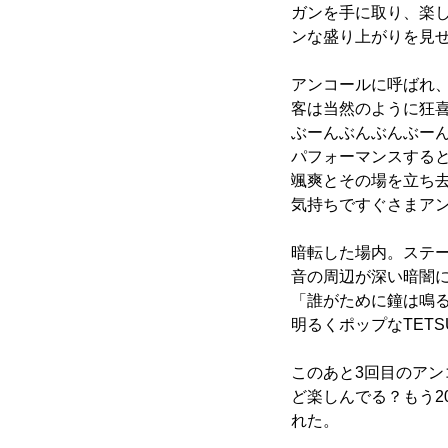
ガンを手に取り、楽
ンな盛り上がりを見せるな
アンコールに呼ばれ、
客は当然のように狂喜
ぶーんぶんぶんぶーん」
パフォーマンスする
颯爽とその場を立ち
気持ちですぐさまア
暗転した場内。ステ
音の周辺が深い暗闇に
「誰がために鐘は鳴る
明るくポップなTET
このあと3回目のアン
ど楽しんでる？もう
れた。