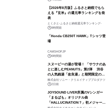
【2026年8月版】ふるさと納税でもら
える『玄米』の還元率ランキングを発
表
3
とくさと-ふるさと納税還元率ランキング-
9時間前
「Honda CB250T HAWK」Tシャツ登
場
4
CAMSHOP.JP
6時間前
スヌーピーの湯が登場！ 「サウナのあ
とに楽しむPEANUTS」第2弾 渋谷
の人気銭湯「改良湯」と期間限定のコ
5
ラボレーション サウナイキタイコラ
株式会社ソニー・クリエイティブプロダクツ
ボグッズも発売決定！
2日前
JOYSOUND LIVER所属のVシンガー
「まるぱも」オリジナル曲
「HALLUCINATION？」初メジャー配
6
信リリース決定！
株式会社テイチクエンタテインメント