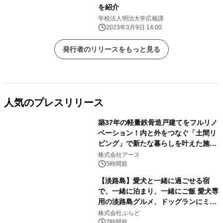
を紹介
学校法人明治大学広報課
2023年3月9日 14:00
発行者のリリースをもっと見る
人気のプレスリリース
築37年の軽量鉄骨造戸建てをフルリノ
ベーション！内と外をつなぐ「土間リ
ビング」で新たな暮らしを叶えた施工
1
事例を株式会社アースが公開
株式会社アース
5時間前
【淡路島】愛犬と一緒に過ごせる宿
で、一緒に泊まり、一緒にご飯 愛犬専
用の淡路島グルメ、ドッグランにミニ
2
プール グランピングとトレーラーハウ
株式会社ぷらど
スの2施設で
7時間前