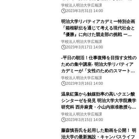
大学大学院 農学研究科の山本 英司特
学校法人明治大学広報課
任講師はゲノム解析で貢献
2023年3月31日 14:00
明治大学リバティアカデミー特別企画
「箱根駅伝を通じて考える現代社会と
『優勝』に向けた競走部の挑戦 ー
2024年第100回大会に向けてー」
学校法人明治大学広報課
2023年3月17日 14:00
-平日の朝活！仕事復帰を目指す女性の
ための集中講座- 明治大学リバティア
カデミーが「女性のためのスマートキ
ャリアプログラム わたしらしくReス
学校法人明治大学広報課
タートコース」の受講生を募集中です
2023年3月16日 14:00
温泉紅藻から触媒効率の高いクエン酸
シンターゼを発見 明治大学大学院農学
研究科 西井麻貴・小山内崇准教授らの
研究グループ
学校法人明治大学広報課
2023年3月15日 14:00
藤森慎吾氏を起用した動画を公開！ 明
治大学の最新施設・キャンパスライフ