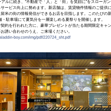
ーアルに続き、“不動産で「人」と「街」を笑顔に”をスローガ
るサービス向上に努めます。新店舗は、賃貸物件情報のご提供
久留米の街の情報発信ができるお店を目指します。このたびの
に店舗・駐車場にて夏気分を一層楽しめる夏祭りを開催します。
ご契約を行われた方に、豪華プレゼントが当たる期間限定キャ
等お誘い合わせのうえ、ご来場ください。
.aladdin-boy.com/img/pdf/220724_sht.pdf