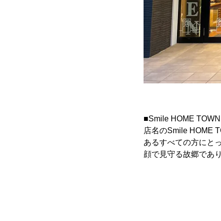
■Smile HOME T
店名のSmile HO
あるすべての方にと
顔で見守る故郷であ