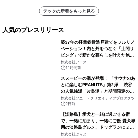
テックの新着をもっと見る
人気のプレスリリース
築37年の軽量鉄骨造戸建てをフルリノ
ベーション！内と外をつなぐ「土間リ
ビング」で新たな暮らしを叶えた施工
1
事例を株式会社アースが公開
株式会社アース
11時間前
スヌーピーの湯が登場！ 「サウナのあ
とに楽しむPEANUTS」第2弾 渋谷
の人気銭湯「改良湯」と期間限定のコ
2
ラボレーション サウナイキタイコラ
株式会社ソニー・クリエイティブプロダクツ
ボグッズも発売決定！
2日前
【淡路島】愛犬と一緒に過ごせる宿
で、一緒に泊まり、一緒にご飯 愛犬専
用の淡路島グルメ、ドッグランにミニ
3
プール グランピングとトレーラーハウ
株式会社ぷらど