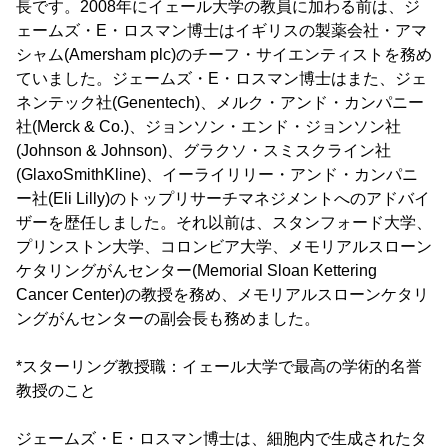
長です。2008年にイェール大学の教員に加わる前は、ジ
ェームズ・E・ロスマン博士はイギリスの製薬会社・アマ
シャム(Amersham plc)のチーフ・サイエンティストを務め
ていました。ジェームズ・E・ロスマン博士はまた、ジェ
ネンテック社(Genentech)、メルク・アンド・カンパニー
社(Merck & Co.)、ジョンソン・エンド・ジョンソン社
(Johnson & Johnson)、グラクソ・スミスクライン社
(GlaxoSmithKline)、イーライリリー・アンド・カンパニ
ー社(Eli Lilly)のトップリサーチマネジメントへのアドバイ
ザーを歴任しました。それ以前は、スタンフォード大学、
プリンストン大学、コロンビア大学、メモリアルスローン
ケタリングがんセンター(Memorial Sloan Kettering
Cancer Center)の教授を務め、メモリアルスローンケタリ
ングがんセンターの副会長も務めました。
*スターリング教授職：イェール大学で最高の学術的名誉
教授のこと
ジェームズ・E・ロスマン博士は、細胞内で生成されたタ