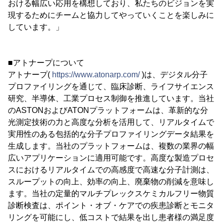
おける幅広い応用を構想しており、私たちのビジョンを実
現するためにチームと協力してやっていくことを楽しみに
しています。」
■アトナープについて
アトナープ(
https://www.atonarp.com/
)は、デジタル分子
プロファイリングを通じて、臨床診断、ライフサイエンス
研究、半導体、工業プロセス制御を推進しています。当社
のASTONおよびATONプラットフォームは、革新的な分
光測定技術の力と高度な分析を活用して、リアルタイムで
実用性のある包括的な分子プロファイリングデータ結果を
生成します。当社のプラットフォームは、複数の業界の幅
広いアプリケーションに適用可能です。高度な製造プロセ
スにおけるリアルタイムでの高感度で高速な分子計測は、
スループットの向上、効率の向上、廃棄物の削減を意味し
ます。当社の定量的マルチプレックスケミカルフリー物質
診断検査は、ポイント・オブ・ケアでの疾患診断とモニタ
リングを可能にし、低コストで結果を出し患者様の満足度