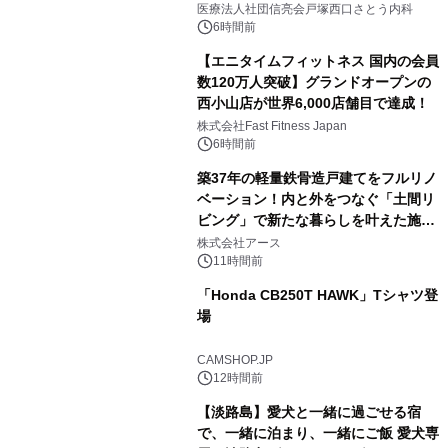
医療法人社団信亮会戸塚西口さとう内科
6時間前
【エニタイムフィットネス 国内の会員
数120万人突破】グランドオープンの
西小山店が世界6,000店舗目で達成！
株式会社Fast Fitness Japan
6時間前
築37年の軽量鉄骨造戸建てをフルリノ
ベーション！内と外をつなぐ「土間リ
ビング」で新たな暮らしを叶えた施工
事例を株式会社アースが公開
株式会社アース
11時間前
「Honda CB250T HAWK」Tシャツ登
場
CAMSHOP.JP
12時間前
【淡路島】愛犬と一緒に過ごせる宿
で、一緒に泊まり、一緒にご飯 愛犬専