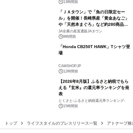
スの2施設で
13時間前
「ＪＡタウン」で「魚の日限定セー
ル」を開催！長崎県産「黄金あなご」
や「天然本まぐろ」など約280商品を
4
販売！～毎月１０日の定例企画～
JA全農の産直通販JAタウン
8時間前
「Honda CB250T HAWK」Tシャツ登
場
5
CAMSHOP.JP
12時間前
【2026年8月版】ふるさと納税でもら
える『玄米』の還元率ランキングを発
表
6
とくさと-ふるさと納税還元率ランキング-
15時間前
トップ
ライフスタイルのプレスリリース一覧
アトナープ株