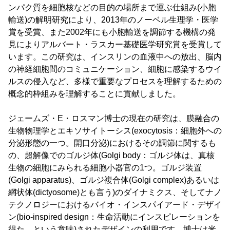
ンパク質を細胞核などの目的の場所まで運ぶ仕組み(小胞
輸送)の解明研究により、2013年のノーベル生理学・医学
賞を受賞、また2002年にも小胞輸送を調節する機構の発
見によりアルバート・ラスカー基礎医学研究賞を受賞して
います。この研究は、インスリンの血液中への放出、脳内
の神経細胞間のコミュニケーション、細胞に感染するウイ
ルスの侵入など、多様で重要なプロセスを理解するための
概念的枠組みを理解することに貢献しました。
ジェームズ・E・ロスマン博士の現在の研究は、膜融合の
生物物理学とエキソサイトーシス(exocytosis：細胞外への
分泌形態の一つ。開口分泌)におけるその調節に関するも
の、超解像でのゴルジ体(Golgi body：ゴルジ体は、真核
生物の細胞にみられる細胞小器官の1つ。ゴルジ装置
(Golgi apparatus)、ゴルジ複合体(Golgi complex)あるいは
網状体(dictyosome)とも言う)のダイナミクス、そしてナノ
テクノロジーにおけるバイオ・インスパイアード・デザイ
ン(bio-inspired design：生命活動にインスピレーションを
得た、という意味)されたデザインの利用です。博士は米