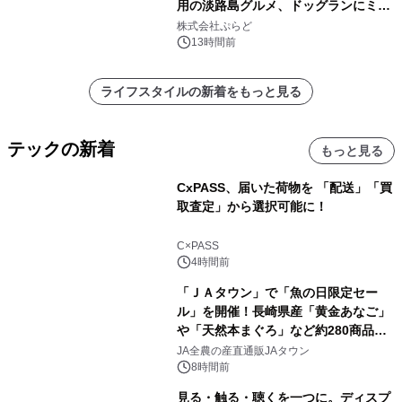
用の淡路島グルメ、ドッグランにミニ
プール グランピングとトレーラーハウ
株式会社ぷらど
スの2施設で
13時間前
ライフスタイルの新着をもっと見る
テックの新着
もっと見る
CxPASS、届いた荷物を 「配送」「買
取査定」から選択可能に！
C×PASS
4時間前
「ＪＡタウン」で「魚の日限定セー
ル」を開催！長崎県産「黄金あなご」
や「天然本まぐろ」など約280商品を
販売！～毎月１０日の定例企画～
JA全農の産直通販JAタウン
8時間前
見る・触る・聴くを一つに。ディスプ