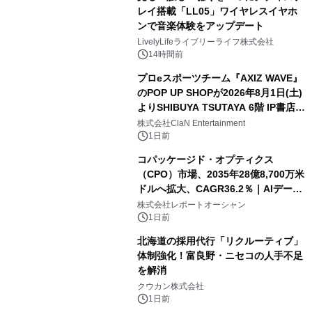
レイ搭載「LL05」ワイヤレスイヤホ
ンで音楽体験をアップデート
LivelyLifeライブリーライフ株式会社
14時間前
プロeスポーツチーム『AXIZ WAVE』
のPOP UP SHOPが2026年8月1日(土)
よりSHIBUYA TSUTAYA 6階 IP書店で
開催決定！！
株式会社ClaN Entertainment
1日前
コパッケージド・オプティクス
（CPO）市場、2035年28億8,700万米
ドルへ拡大、CAGR36.2％｜AIデータ
センター・高速光通信需要が成長を加
株式会社レポートオーシャン
速
1日前
北海道の採用代行「リクルーティブ」
体制強化！富良野・ニセコの人手不足
を解消
クウカン株式会社
1日前