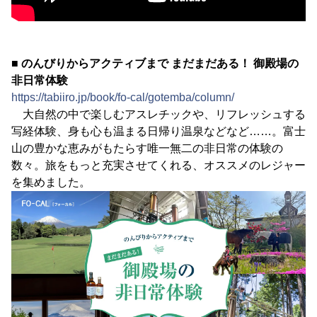
■ のんびりからアクティブまで まだまだある！ 御殿場の
非日常体験
https://tabiiro.jp/book/fo-cal/gotemba/column/
大自然の中で楽しむアスレチックや、リフレッシュする
写経体験、身も心も温まる日帰り温泉などなど……。富士
山の豊かな恵みがもたらす唯一無二の非日常の体験の
数々。旅をもっと充実させてくれる、オススメのレジャー
を集めました。