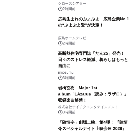
クローズシアター
2時間前
広島生まれのぷよぷよ 広島企業No.1
の“ぷよぷよ愛”が決定！
広島ホームテレビ
2時間前
高断熱住宅専門誌「だん25」発売！
日々のストレス軽減、暮らしはもっと
自由に
jimosumu
3時間前
岩橋玄樹 Major 1st
album「LAzarus（読み：ラザロ）」
収録楽曲解禁！
株式会社テイチクエンタテインメント
3時間前
「陳情令」劇場上映、第4弾！ 『陳情
令スペシャルナイト上映会Ⅳ 2026』