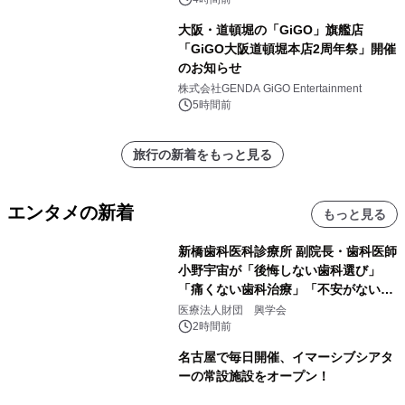
森」の握り寿司プラン
大阪・道頓堀の「GiGO」旗艦店
「GiGO大阪道頓堀本店2周年祭」開催
のお知らせ
株式会社GENDA GiGO Entertainment
5時間前
旅行の新着をもっと見る
エンタメの新着
もっと見る
新橋歯科医科診療所 副院長・歯科医師
小野宇宙が「後悔しない歯科選び」
「痛くない歯科治療」「不安がない治
療計画」をテーマに専門監修
医療法人財団 興学会
2時間前
名古屋で毎日開催、イマーシブシアタ
ーの常設施設をオープン！