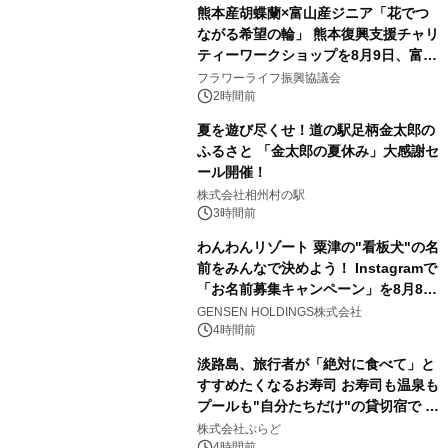
熊本産胡蝶蘭×富山産ジニア「花でつ
ながる希望の輪」 熊本復興支援チャリ
ティーワークショップを8月9日、富
山・射水で開催
フラワーライフ振興協議会
2時間前
夏を遊び尽くせ！道の駅足柄金太郎の
ふるさと 「金太郎の夏休み」大感謝セ
ール開催！
株式会社相州村の駅
3時間前
わんわんリゾート 粟津の"看板犬"の名
前をみんなで決めよう！ Instagramで
「お名前募集キャンペーン」を8月8日
(土)より開催
GENSEN HOLDINGS株式会社
4時間前
淡路島、旅行者が「絶対に食べて」と
すすめたくなるお寿司 お寿司も温泉も
プールも"自分たちだけ"の貸切宿で 1
日1組限定「岩屋温泉 絵島別庭 海と
株式会社ぷらど
4時間前