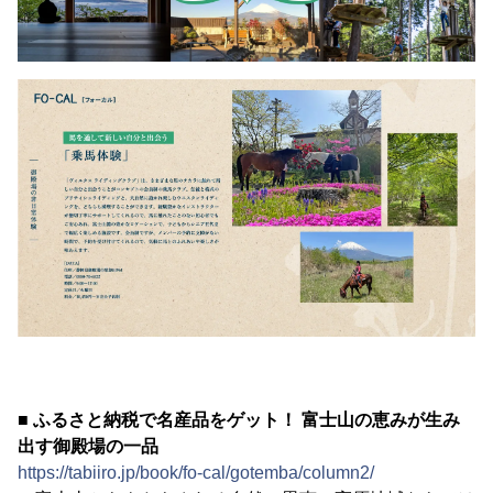
■ ふるさと納税で名産品をゲット！ 富士山の恵みが生み
出す御殿場の一品
https://tabiiro.jp/book/fo-cal/gotemba/column2/