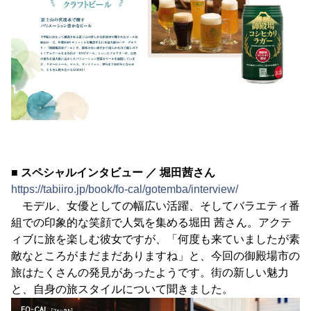
■ スペシャルインタビュー ／ 堀田茜さん
https://tabiiro.jp/book/fo-cal/gotemba/interview/
モデル、女優としての幅広い活躍、そしてバラエティ番
組での印象的な笑顔で人気を集める堀田 茜さん。アクテ
ィブに旅を楽しむ彼女ですが、「何度も来ていましたが素
敵なところがまだまだありますね」と、今回の御殿場市の
旅はたくさんの発見があったようです。街の新しい魅力
と、自身の旅スタイルについて聞きました。