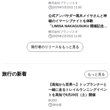
「月刊 旅色」4月号公開
株式会社ブランジスタ
2025年3月25日 11:00
公式アンバサダー黒木メイサさんと神
秘のイマーシブナイトを体験
「LIMISA NAKAGUSUKU 開催記念レ
セプション」実施レポート
株式会社ブランジスタ
2025年2月25日 11:00
発行者のリリースをもっと見る
旅行の新着
もっと見る
【高知から世界へ】トップランナーと
一緒に走るトレイルランニングイベン
トを高知で8月29日（土）開催
BUDO
39分前