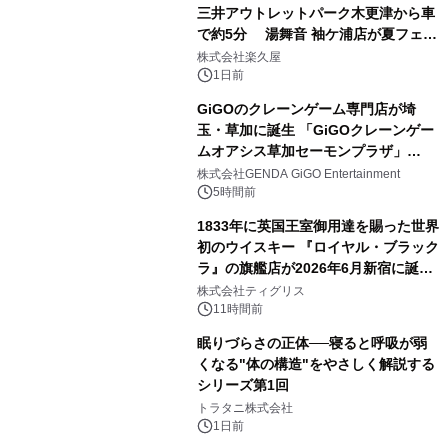
三井アウトレットパーク木更津から車
で約5分 湯舞音 袖ケ浦店が夏フェア
3
メニューを提供
株式会社楽久屋
1日前
GiGOのクレーンゲーム専門店が埼
玉・草加に誕生 「GiGOクレーンゲー
ムオアシス草加セーモンプラザ」
4
2026年8月7日(金)10時グランドオープ
株式会社GENDA GiGO Entertainment
ン
5時間前
1833年に英国王室御用達を賜った世界
初のウイスキー 『ロイヤル・ブラック
ラ』の旗艦店が2026年6月新宿に誕
5
生 バカルディ ジャパンと連携した
株式会社ティグリス
没入型バー「BAR Arca」
11時間前
眠りづらさの正体──寝ると呼吸が弱
くなる"体の構造"をやさしく解説する
シリーズ第1回
6
トラタニ株式会社
1日前