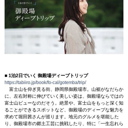
■ 1泊2日でいく 御殿場ディープトリップ
https://tabiiro.jp/book/fo-cal/gotemba/trip/
富士山を仰ぎ見る街、静岡県御殿場市。山裾がなだらか
に、左右対称に伸びていく美しい姿は、御殿場ならではの
富士山ビューなのだそう。絶景や、富士山をもっと深く知
ることができるスポットなど、御殿場のディープな魅力を
求めて堀田茜さんが巡ります。地元のグルメを堪能した
り、御殿場市の郷土工芸に挑戦したり、特に「一生忘れら