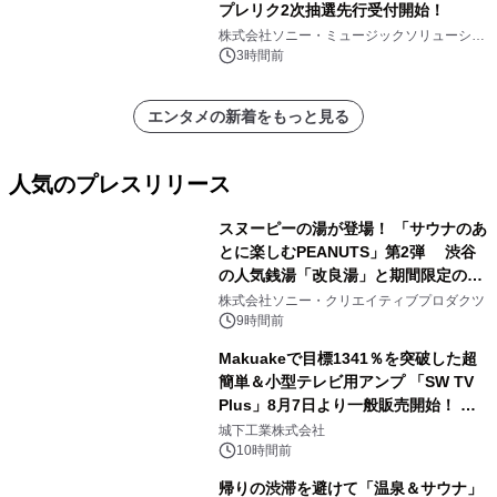
プレリク2次抽選先行受付開始！
株式会社ソニー・ミュージックソリューショ
ンズ
3時間前
エンタメの新着をもっと見る
人気のプレスリリース
スヌーピーの湯が登場！ 「サウナのあ
とに楽しむPEANUTS」第2弾 渋谷
の人気銭湯「改良湯」と期間限定のコ
1
ラボレーション サウナイキタイコラ
株式会社ソニー・クリエイティブプロダクツ
ボグッズも発売決定！
9時間前
Makuakeで目標1341％を突破した超
簡単＆小型テレビ用アンプ 「SW TV
Plus」8月7日より一般販売開始！ ケ
2
ーブル1本つなぐだけ、テレビの音が
城下工業株式会社
ぐっと豊かに
10時間前
帰りの渋滞を避けて「温泉＆サウナ」