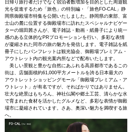
日帰り旅行者だけでなく宿泊者数増加を目的とした周遊観
光を促進するため「旅色」の特別編・「旅色FO-CAL」静
岡県御殿場市特集を公開いたしました。静岡県の東部、富
士山の麓に位置する御殿場市に訪れたスペシャルナビゲー
ターの堀田茜さんが、電子雑誌・動画・紙冊子により統一
感のある立体的なPRプロモーションを行い、多彩な表情
が凝縮された同市の旅の魅力を発信します。電子雑誌を紙
冊子にしたパンフレットは観光協会、御殿場プレミアム・
アウトレット内の観光案内所などで配布いたします。
美しい景観と豊かな自然にあふれる高原都市であるこの
街は、店舗面積約61,000平方メートルを誇る日本最大の
アウトレットショッピングモール「御殿場プレミアム・ア
ウトレット」が有名ですが、そればかりではありません。
壮大な絶景はもちろん、神社仏閣や郷土工芸、清らかな水
で育まれた食材を活かしたグルメなど、多彩な表情が御殿
場市に凝縮されています。さあ、奥深い魅力を満喫する旅
へ。