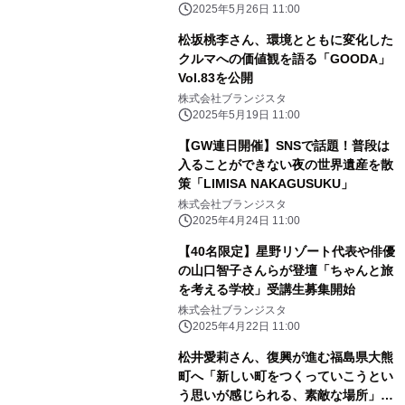
2025年5月26日 11:00
松坂桃李さん、環境とともに変化した
クルマへの価値観を語る「GOODA」
Vol.83を公開
株式会社ブランジスタ
2025年5月19日 11:00
【GW連日開催】SNSで話題！普段は
入ることができない夜の世界遺産を散
策「LIMISA NAKAGUSUKU」
株式会社ブランジスタ
2025年4月24日 11:00
【40名限定】星野リゾート代表や俳優
の山口智子さんらが登壇「ちゃんと旅
を考える学校」受講生募集開始
株式会社ブランジスタ
2025年4月22日 11:00
松井愛莉さん、復興が進む福島県大熊
町へ「新しい町をつくっていこうとい
う思いが感じられる、素敵な場所」