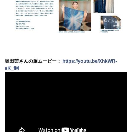
堀田茜さんの旅ムービー：
https://youtu.be/XhkWR-
sK_fM