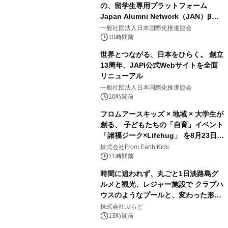
の、留学生専用プラットフォーム
Japan Alumni Network（JAN）β版
2
をリリース
一般社団法人日本国際化推進協会
10時間前
世界とつながる、日本をひらく。 創立
13周年、JAPI公式Webサイトを全面
リニューアル
3
一般社団法人日本国際化推進協会
10時間前
フロムアースキッズ × 地域 × 大学生が
創る、 子どもたちの「自育」イベント
「諸福ジーク×Lifehug」 を8月23日
4
(日)開催
株式会社From Earth Kids
11時間前
時間に追われず、丸ごと1日淡路島グ
ルメと観光、レジャー施設で クラブハ
ウスのようなプールと、変わった形の
5
サウナも 「THE BOXY AWAJI」のお
株式会社ぷらど
得な素泊まり連泊プランで
13時間前