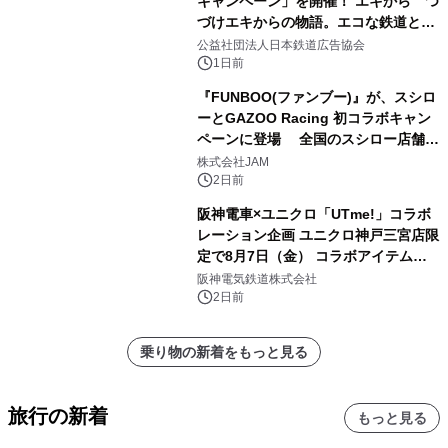
キャンペーン」を開催！ エキから つ
づけエキからの物語。エコな鉄道とと
もに。
公益社団法人日本鉄道広告協会
1日前
『FUNBOO(ファンブー)』が、スシロ
ーとGAZOO Racing 初コラボキャン
ペーンに登場 全国のスシロー店舗で
GR 4車種の FUNBOO(ミニカー)付き
株式会社JAM
メニューが展開されます
2日前
阪神電車×ユニクロ「UTme!」コラボ
レーション企画 ユニクロ神戸三宮店限
定で8月7日（金） コラボアイテムが
発売決定！
阪神電気鉄道株式会社
2日前
乗り物の新着をもっと見る
旅行の新着
もっと見る