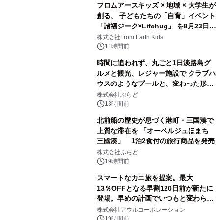
フロムアースキッズ × 地域 × 大学生が
創る、 子どもたちの「自育」イベント
「諸福ジーク×Lifehug」 を8月23日
(日)開催
株式会社From Earth Kids
11時間前
時間に追われず、丸ごと1日淡路島グ
ルメと観光、レジャー施設で クラブハ
ウスのようなプールと、変わった形の
サウナも 「THE BOXY AWAJI」のお
株式会社ぷらど
得な素泊まり連泊プランで
13時間前
北前船の歴史が息づく港町・三国湊で
上質な滞在を 「オーベルジュほまち
三國湊」 1泊2食付の旅行商品を発売
株式会社ぷらど
19時間前
スマートなカニ旅を提案。最大
13％OFFとなる早割120日前が新たに
登場。早めの計画でいつもと変わらぬ
大人の冬旅を。ー夕日ヶ浦温泉「佳松
株式会社アウルコーポレーション
苑 別邸ふうか」ー
19時間前