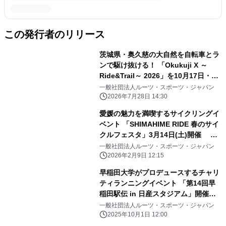
この発行者のリリース
茨城県・奥久慈の大自然を自転車とラ
ンで駆け抜ける！ 「Okukuji X ～
Ride&Trail～ 2026」を10月17日・18
日に開催 エントリー受付開始
一般社団法人ルーツ・スポーツ・ジャパン
2026年7月28日 14:30
愛媛の魅力を満喫するサイクリングイ
ベント 「SHIMAHIME RIDE 春のサイ
クルフェスタ」3月14日(土)開催 ～
サイクルトレインやサイクルシップで
一般社団法人ルーツ・スポーツ・ジャパン
巡る5つのコース～
2026年2月9日 12:15
早稲田大学がプロデュースするチャリ
ティランニングイベント 「第14回早
稲田駅伝 in 日産スタジアム」開催決
定のお知らせ
一般社団法人ルーツ・スポーツ・ジャパン
2025年10月1日 12:00