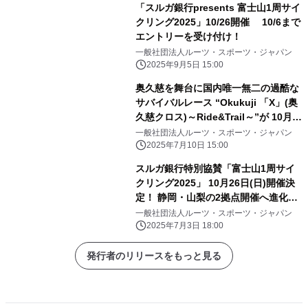
「スルガ銀行presents 富士山1周サイ
クリング2025」10/26開催 10/6まで
エントリーを受け付け！
一般社団法人ルーツ・スポーツ・ジャパン
2025年9月5日 15:00
奥久慈を舞台に国内唯一無二の過酷な
サバイバルレース “Okukuji 「X」(奥
久慈クロス)～Ride&Trail～”が 10月
18日(土)、19日(日)に開催
一般社団法人ルーツ・スポーツ・ジャパン
2025年7月10日 15:00
スルガ銀行特別協賛「富士山1周サイ
クリング2025」 10月26日(日)開催決
定！ 静岡・山梨の2拠点開催へ進化、
エントリーは7月7日(月)より開始
一般社団法人ルーツ・スポーツ・ジャパン
2025年7月3日 18:00
発行者のリリースをもっと見る