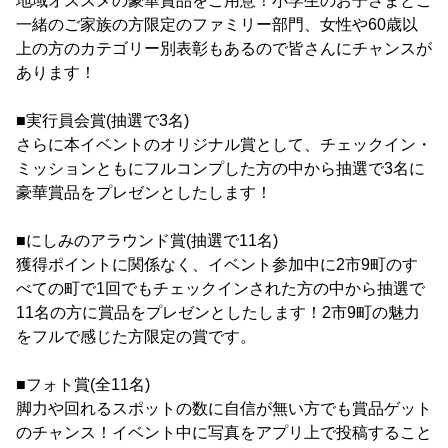
地域オススメの豪華賞品をご用意！小学生のお子さまとご
一緒のご家族の方限定のファミリー部門、女性や60歳以
上の方のカテゴリー別表彰もあるので皆さんにチャンスが
あります！
■実行員会賞(抽選で3名)
さらに本イベントのオリジナル賞として、チェックイン・
ミッションともにフルコンプした方の中から抽選で3名に
豪華賞品をプレゼンとしたします！
■にしみのアラウンド賞(抽選で11名)
獲得ポイントに関係なく、イベント参加中に2市9町のす
べての町で1回でもチェックインされた方の中から抽選で
11名の方に賞品をプレゼンとしたします！2市9町の魅力
をフルで感じた方限定の賞です。
■フォト賞(全11名)
脚力や回れるスポットの数に自信が無い方でも賞品ゲット
のチャンス！イベント中に写真をアプリ上で投稿すること