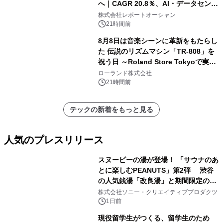
へ｜CAGR 20.8％、AI・データセンタ
ー需要が成長を牽引
株式会社レポートオーシャン
21時間前
8月8日は音楽シーンに革新をもたらし
た 伝説のリズムマシン「TR-808」を
祝う日 ～Roland Store Tokyoで実機
を展示しての 記念キャンペーンを開
ローランド株式会社
催 英国ラジオ「NTS」の 特別プログ
21時間前
ラムや、「TR-808」を愛する伝説的
アーティストを フィーチャーしたアニ
テックの新着をもっと見る
メーションを公開～
人気のプレスリリース
スヌーピーの湯が登場！ 「サウナのあ
とに楽しむPEANUTS」第2弾 渋谷
の人気銭湯「改良湯」と期間限定のコ
1
ラボレーション サウナイキタイコラ
株式会社ソニー・クリエイティブプロダクツ
ボグッズも発売決定！
1日前
現役留学生がつくる、留学生のため