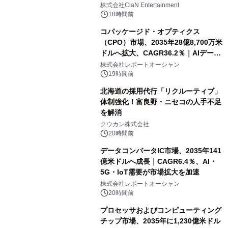
開催決定！！
株式会社ClaN Entertainment
18時間前
コパッケージド・オプティクス
（CPO）市場、2035年28億8,700万米
ドルへ拡大、CAGR36.2％｜AIデータ
センター・高速光通信需要が成長を加
株式会社レポートオーシャン
速
19時間前
北海道の採用代行「リクルーティブ」
体制強化！富良野・ニセコの人手不足
を解消
クウカン株式会社
20時間前
データコンバータIC市場、2035年141
億米ドルへ成長｜CAGR6.4％、AI・
5G・IoT需要が市場拡大を加速
株式会社レポートオーシャン
20時間前
プロセッサおよびコンピューティング
チップ市場、2035年に1,230億米ドル