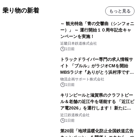
乗り物の新着
もっと見る
～ 観光特急「青の交響曲（シンフォニ
ー）」 ～ 運行開始１０周年記念キャ
ンペーンを実施！
近畿日本鉄道株式会社
1日前
トラックドライバー専門の求人情報サ
イト 「ブルル」がラジオCMを開始
MBSラジオ『ありがとう浜村淳です』
にて8月1日(土)より
物流企画サポート株式会社
1日前
キリンビールと滋賀県のクラフトビー
ル＆老舗の近江牛を堪能する 「近江ビ
ア電2026」を運行します！ 新たに
「長濱浪漫ビール」が参加！キリン一
近江鉄道株式会社
番搾り飲み放題が復活！
1日前
第20回「地球温暖化防止全国鉄道広告