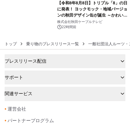
【令和8年8月8日】トリプル「8」の日
に発表！ ヨックモック・地域バージョ
ンの秋田デザイン缶が誕生 ～かわいい
6
秋田犬の子犬と秋田の四季と名所を巡
株式会社秋田ケーブルテレビ
るパッケージ～ 9月1日(火)秋田県内で
22時間前
販売開始
トップ
乗り物のプレスリリース一覧
一般社団法人ルーツ・
プレスリリース配信
サポート
関連サービス
•
運営会社
•
パートナープログラム