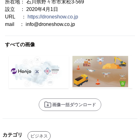
所在地： 石川県野々市市末松3-569
設立 ： 2020年4月1日
URL ：
https://droneshow.co.jp
mail ： info@droneshow.co.jp
すべての画像
画像一括ダウンロード
カテゴリ
ビジネス