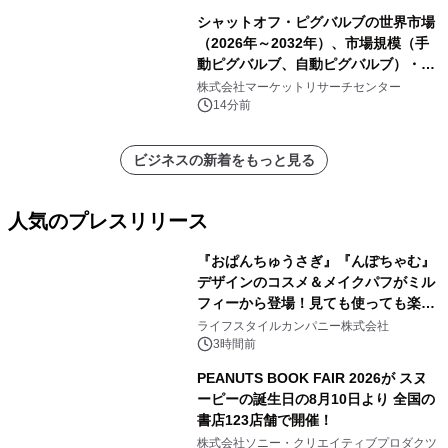
シャットオフ・ピグバルブの世界市場
（2026年～2032年）、市場規模（手
動ピグバルブ、自動ピグバルブ）・分
析レポートを発表
株式会社マーケットリサーチセンター
14分前
ビジネスの新着をもっと見る
人気のプレスリリース
『おぱんちゅうさぎ』『んぽちゃむ』
デザインのコスメ＆メイクパフがミル
フィーから登場！見ても使っても楽し
1
い、ポップでキュートなコレクショ
ライフスタイルカンパニー株式会社
ン。
3時間前
PEANUTS BOOK FAIR 2026が スヌ
ーピーの誕生日の8月10日より 全国の
書店123店舗で開催！
2
株式会社ソニー・クリエイティブプロダクツ