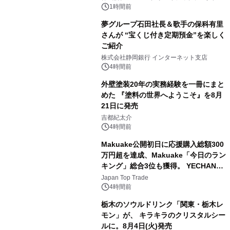
1時間前
夢グループ石田社長＆歌手の保科有里
さんが “宝くじ付き定期預金”を楽しく
ご紹介
3
株式会社静岡銀行 インターネット支店
4時間前
外壁塗装20年の実務経験を一冊にまと
めた 『塗料の世界へようこそ』を8月
21日に発売
4
吉都紀太介
4時間前
Makuake公開初日に応援購入総額300
万円超を達成、Makuake「今日のラン
キング」総合3位も獲得。 YECHAN音
5
浴シンギングボウル第2弾の大型サイ
Japan Top Trade
ズ（XL・2XL・3XL）を先行販売中
4時間前
栃木のソウルドリンク「関東・栃木レ
モン」が、 キラキラのクリスタルシー
ルに。8月4日(火)発売