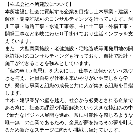
【株式会社本所建設について】
本所建設は社会に貢献する企業を目指し土木事業・建築・
解体・開発許認可のコンサルティングを行っています。河
川工事・道路工事・水道工事等、主に土工事・外構工事・
開発工事など多岐にわたり手掛けており生活インフラを支
えています。
また、大型商業施設・老健施設・宅地造成等開発用地の開
発許認可のコンサルティングも行っており、自社で設計・
施工ができることを強みとしています。
「個のWILL(意思)」を大切にし、仕事とは何かという気づ
きを与え、社員自身が仕事本来のやりがいや楽しさを学
び、発信し事業と組織の成長と共に人が集まる組織を目指
します。
土木・建設業界の壁を越え、社会から必要とされる企業で
ある為に、社会の課題や問題解決という大きな枠組みの中
で新たなビジネス展開を進め、常に可能性を感じるような
唯一無二の企業であるため、全員が夢を持ちその夢を叶え
るため新たなステージに向かい挑戦し続けています。