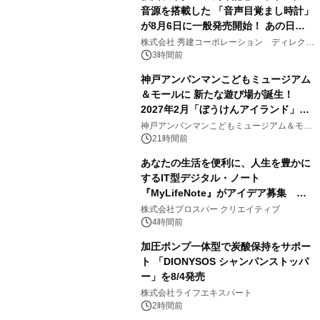
音源を搭載した 「音声目覚まし時計」
が8月6日に一般発売開始！ あの日の
2
大興奮が今甦る
株式会社 秀建コーポレーション ディレクト
アートギャラリー
3時間前
神戸アンパンマンこどもミュージアム
＆モールに 新たな遊び場が誕生！
2027年2月「ぼうけんアイランド」が
3
オープン
神戸アンパンマンこどもミュージアム＆モー
ル
21時間前
あなたの生活を便利に、人生を豊かに
するIT型デジタル・ノート
『MyLifeNote』がアイデア募集 優
4
秀賞100名に1年間無償試用
株式会社プロスパー クリエイティブ
4時間前
加圧ポンプ一体型で炭酸保持をサポー
ト 「DIONYSOS シャンパンストッパ
ー」を8/4発売
5
株式会社ライフエキスパート
2時間前