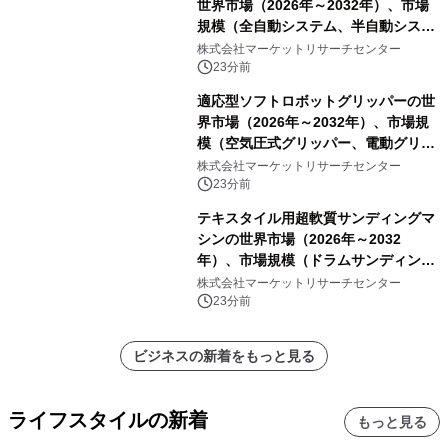
世界市場（2026年～2032年）、市場
規模（全自動システム、半自動システ
ム）・分析レポートを発表
株式会社マーケットリサーチセンター
23分前
適応型ソフトロボットグリッパーの世
界市場（2026年～2032年）、市場規
模（空気圧式グリッパー、電動グリッ
パー）・分析レポートを発表
株式会社マーケットリサーチセンター
23分前
テキスタイル用超軟質サンディングマ
シンの世界市場（2026年～2032
年）、市場規模（ドラムサンディング
マシン、ジェットサンディングマシ
株式会社マーケットリサーチセンター
ン、ローラーサンディングマシン、そ
23分前
の他）・分析レポートを発表
ビジネスの新着をもっと見る
ライフスタイルの新着
もっと見る