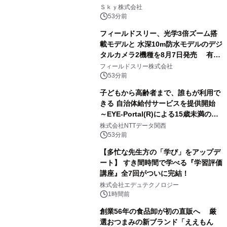
業務実態を分析し労務改善を支援。 藤
Ｓｋｙ株式会社
原竜也メイキング動画公開 「もしAIが
53分前
自分を分析したら、すぐ休めと言われ
フィールドスリー、光学3倍ズーム搭
る自信がある」「昨年の夏はカブトム
載モデルと 水深10m防水モデルのデジ
シを捕まえたり、虫と戦ったり…」
タルカメラ2機種を8月7日発売 有効
約1300万画素、用途別に選べるコンデ
フィールドスリー株式会社
ジ新登場
53分前
子どもから高齢者まで、誰もが利用で
きる 自治体給付サービスを提供開始
～EYE-Portal(R)による15歳未満の本
人認証と デジタルデバイド対策で実現
株式会社NTTデータ関西
～
53分前
【多忙な先生方の「学び」をアップデ
ート】 すき間時間で学べる『学習評価
講座』全7回がついに完結！
株式会社エデュテクノロジー
1時間前
創業56年の食品卸が初の直販へ 厳
選おつまみの新ブランド「ええもん