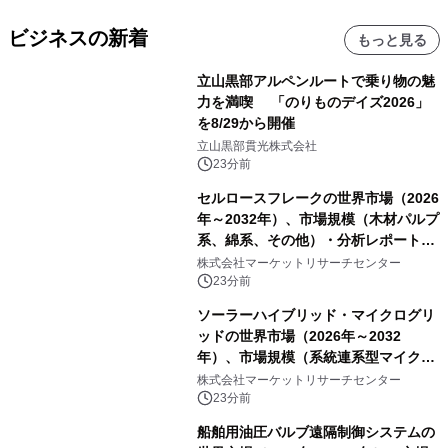
ビジネスの新着
もっと見る
立山黒部アルペンルートで乗り物の魅
力を満喫 「のりものデイズ2026」
を8/29から開催
立山黒部貫光株式会社
23分前
セルロースフレークの世界市場（2026
年～2032年）、市場規模（木材パルプ
系、綿系、その他）・分析レポートを
発表
株式会社マーケットリサーチセンター
23分前
ソーラーハイブリッド・マイクログリ
ッドの世界市場（2026年～2032
年）、市場規模（系統連系型マイクロ
グリッド、独立型マイクログリッ
株式会社マーケットリサーチセンター
ド）・分析レポートを発表
23分前
船舶用油圧バルブ遠隔制御システムの