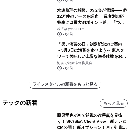
53分前
水道修理の相談、95.2％が電話―― 約
12万件のデータを調査 業者別の応
答率には最大84ポイント差、 「つな
がりやすさ」も選定基準に
株式会社SAFELY
53分前
「黒い海苔の日」制定記念のご案内
～9月6日は海苔を食べよう～ 東京タ
ワーで美味しい上質な海苔体験をお届
けします！
海苔で健康推進委員会
53分前
ライフスタイルの新着をもっと見る
テックの新着
もっと見る
藤原竜也がAIで組織の改善点を見抜
く！ SKYSEA Client View 新テレビ
CM公開！ 新オプション！ AIが組織の