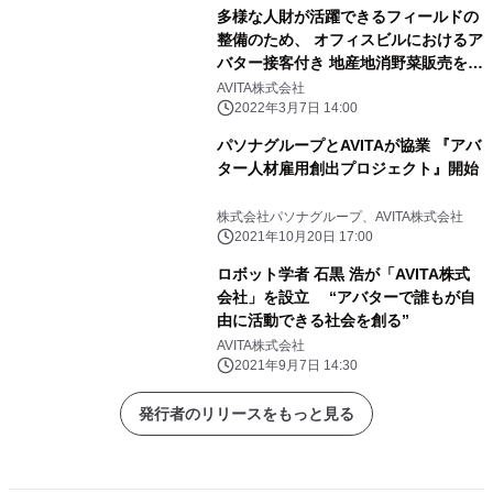
多様な人財が活躍できるフィールドの
整備のため、 オフィスビルにおけるア
バター接客付き 地産地消野菜販売を3
月7日より実施
AVITA株式会社
2022年3月7日 14:00
パソナグループとAVITAが協業 『アバ
ター人材雇用創出プロジェクト』開始
株式会社パソナグループ、AVITA株式会社
2021年10月20日 17:00
ロボット学者 石黒 浩が「AVITA株式
会社」を設立 “アバターで誰もが自
由に活動できる社会を創る”
AVITA株式会社
2021年9月7日 14:30
発行者のリリースをもっと見る