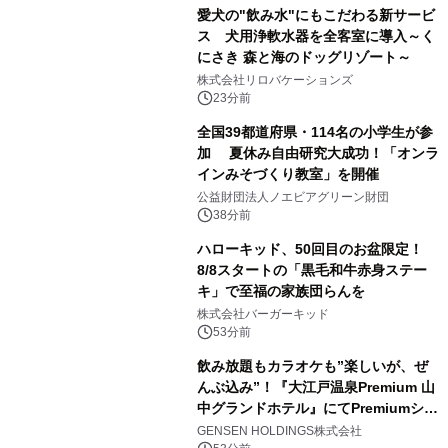
愛犬の"飲み水"にもこだわる新サービ
ス 犬用浄軟水器を全客室に導入～く
にさき 森と海のドッグリゾート～
株式会社リロバケーションズ
23分前
全国39都道府県・114名の小学生が参
加 夏休み自由研究大成功！「オンラ
インみそづくり教室」を開催
公益財団法人ノエビアグリーン財団
38分前
ハローキッド、50回目のお盆限定！
8/8スタートの「黒毛和牛赤身ステー
キ」で至福の家族団らんを
株式会社バーガーキッド
53分前
飲み放題もカラオケも”楽しいが、ぜ
んぶ込み”！『大江戸温泉Premium 山
中グランドホテル』にてPremiumシリ
ーズ初のオールインクルーシブ導入
GENSEN HOLDINGS株式会社