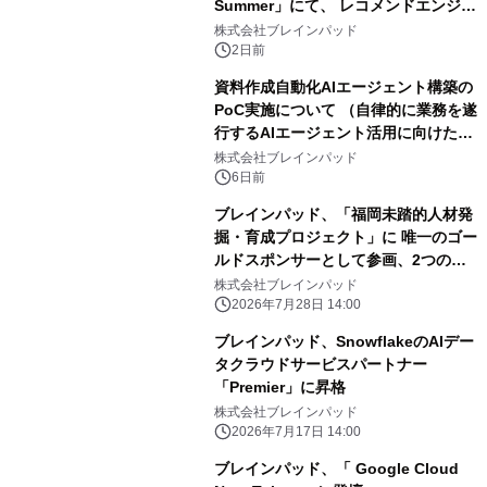
Summer」にて、 レコメンドエンジン
部門およびDMPツール部門の最高位
株式会社ブレインパッド
「Leader」を23期連続受賞
2日前
資料作成自動化AIエージェント構築の
PoC実施について （自律的に業務を遂
行するAIエージェント活用に向けた取
組み）
株式会社ブレインパッド
6日前
ブレインパッド、「福岡未踏的人材発
掘・育成プロジェクト」に 唯一のゴー
ルドスポンサーとして参画、2つの開
発課題で異能の発掘を開始
株式会社ブレインパッド
2026年7月28日 14:00
ブレインパッド、SnowflakeのAIデー
タクラウドサービスパートナー
「Premier」に昇格
株式会社ブレインパッド
2026年7月17日 14:00
ブレインパッド、「 Google Cloud