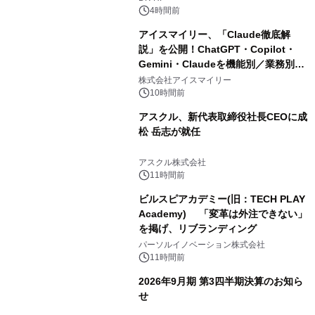
4時間前
アイスマイリー、「Claude徹底解
説」を公開！ChatGPT・Copilot・
Gemini・Claudeを機能別／業務別に
比較―自社に合う生成AIの選び方がわ
株式会社アイスマイリー
かる実践ガイド
10時間前
アスクル、新代表取締役社長CEOに成
松 岳志が就任
アスクル株式会社
11時間前
ビルスピアカデミー(旧：TECH PLAY
Academy) 「変革は外注できない」
を掲げ、リブランディング
パーソルイノベーション株式会社
11時間前
2026年9月期 第3四半期決算のお知ら
せ