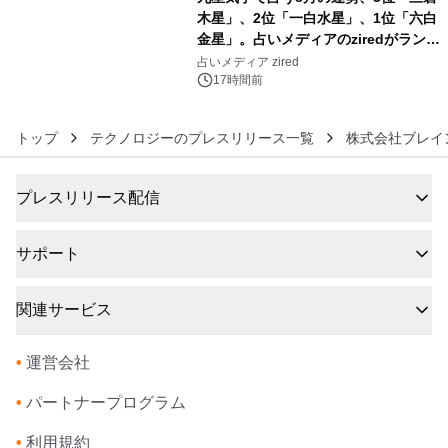
木星」、2位「一白水星」、1位「六白
金星」。占いメディアのziredがランキ
6
ングを発表
占いメディア zired
17時間前
トップ
テクノロジーのプレスリリース一覧
株式会社ブレイ
プレスリリース配信
サポート
関連サービス
•
運営会社
•
パートナープログラム
•
利用規約