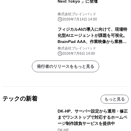
Next Tokyo 」に登壇
株式会社ブレインパッド
2026年7月14日 14:00
フィジカルAIの導入に向けて、現場特
化型AIエージェントが課題を可視化。
BrainPad AAA、作業映像から業務改
善を支援する「COROKO Analytics」
株式会社ブレインパッド
を提供開始
2026年7月6日 14:00
発行者のリリースをもっと見る
テックの新着
もっと見る
DK-HP、サーバー設定から運用・修正
までワンストップで対応するホームペ
ージ制作請負サービスを提供中
DK-HP