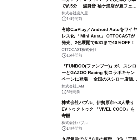
で約5分 湯舞音 袖ケ浦店が夏フェア
2
メニューを提供
株式会社楽久屋
14時間前
有線CarPlay／Android Autoをワイヤ
レス化 「Mini Aura」 OTTOCASTが
発売、2色展開で8/31まで40％OFF！
3
OTTOCAST株式会社
16時間前
『FUNBOO(ファンブー)』が、スシロ
ーとGAZOO Racing 初コラボキャン
ペーンに登場 全国のスシロー店舗で
4
GR 4車種の FUNBOO(ミニカー)付き
株式会社JAM
メニューが展開されます
8時間前
株式会社バブル、伊勢原市へ3人乗り
EVトゥクトゥク 「VIVEL COCO」を
寄贈
5
株式会社バブル
14時間前
九星気学で占う8月の運勢、3位「三碧