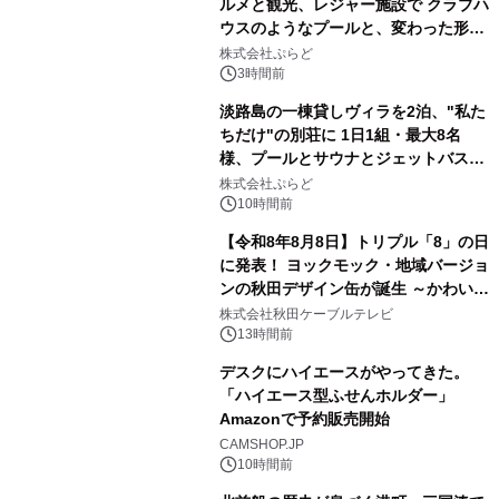
ルメと観光、レジャー施設で クラブハ
ウスのようなプールと、変わった形の
2
サウナも 「THE BOXY AWAJI」のお
株式会社ぷらど
得な素泊まり連泊プランで
3時間前
淡路島の一棟貸しヴィラを2泊、"私た
ちだけ"の別荘に 1日1組・最大8名
様、プールとサウナとジェットバス付
3
きで Villa Mon Temps AWAJIの連泊
株式会社ぷらど
素泊りプラン
10時間前
【令和8年8月8日】トリプル「8」の日
に発表！ ヨックモック・地域バージョ
ンの秋田デザイン缶が誕生 ～かわいい
4
秋田犬の子犬と秋田の四季と名所を巡
株式会社秋田ケーブルテレビ
るパッケージ～ 9月1日(火)秋田県内で
13時間前
販売開始
デスクにハイエースがやってきた。
「ハイエース型ふせんホルダー」
Amazonで予約販売開始
5
CAMSHOP.JP
10時間前