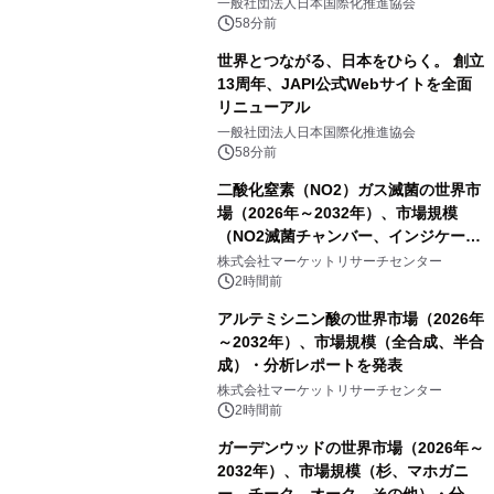
をリリース
一般社団法人日本国際化推進協会
58分前
世界とつながる、日本をひらく。 創立
13周年、JAPI公式Webサイトを全面
リニューアル
一般社団法人日本国際化推進協会
58分前
二酸化窒素（NO2）ガス滅菌の世界市
場（2026年～2032年）、市場規模
（NO2滅菌チャンバー、インジケータ
ーおよびモニタリングシステム、その
株式会社マーケットリサーチセンター
他）・分析レポートを発表
2時間前
アルテミシニン酸の世界市場（2026年
～2032年）、市場規模（全合成、半合
成）・分析レポートを発表
株式会社マーケットリサーチセンター
2時間前
ガーデンウッドの世界市場（2026年～
2032年）、市場規模（杉、マホガニ