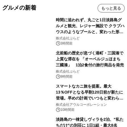
グルメの新着
もっと見る
時間に追われず、丸ごと1日淡路島グ
ルメと観光、レジャー施設で クラブハ
ウスのようなプールと、変わった形の
サウナも 「THE BOXY AWAJI」のお
株式会社ぷらど
得な素泊まり連泊プランで
3時間前
北前船の歴史が息づく港町・三国湊で
上質な滞在を 「オーベルジュほまち
三國湊」 1泊2食付の旅行商品を発売
株式会社ぷらど
9時間前
スマートなカニ旅を提案。最大
13％OFFとなる早割120日前が新たに
登場。早めの計画でいつもと変わらぬ
大人の冬旅を。ー夕日ヶ浦温泉「佳松
株式会社アウルコーポレーション
苑 別邸ふうか」ー
10時間前
淡路島の一棟貸しヴィラを2泊、"私た
ちだけ"の別荘に 1日1組・最大8名