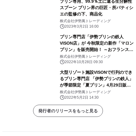
プリン専用、99.9％土に還る生分解性
スプーン プリン界の巨匠・所パティシ
エの監修の下、商品化
株式会社伊勢萬トレーディング
2023年3月2日 16:00
プリン専門店「伊勢プリンの鉄人
VISON店」が 今秋限定の新作「マロン
プリン」を販売開始！ ～おフランス産
の上等なマロンペーストとスペイン栗
株式会社伊勢萬トレーディング
の夢のコラボ～
2022年10月28日 09:30
大型リゾート施設VISONで行列のでき
るプリン専門店 「伊勢プリンの鉄人」
が季節限定「夏プリン」4月29日販売
開始！
株式会社伊勢萬トレーディング
2022年5月2日 14:30
発行者のリリースをもっと見る