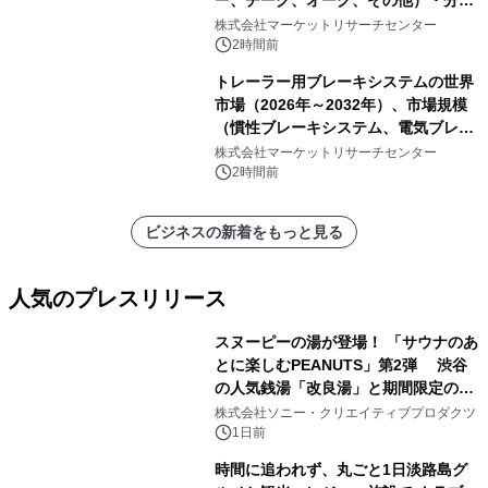
ー、チーク、オーク、その他）・分析
レポートを発表
株式会社マーケットリサーチセンター
2時間前
トレーラー用ブレーキシステムの世界
市場（2026年～2032年）、市場規模
（慣性ブレーキシステム、電気ブレー
キシステム、その他）・分析レポート
株式会社マーケットリサーチセンター
を発表
2時間前
ビジネスの新着をもっと見る
人気のプレスリリース
スヌーピーの湯が登場！ 「サウナのあ
とに楽しむPEANUTS」第2弾 渋谷
の人気銭湯「改良湯」と期間限定のコ
1
ラボレーション サウナイキタイコラ
株式会社ソニー・クリエイティブプロダクツ
ボグッズも発売決定！
1日前
時間に追われず、丸ごと1日淡路島グ