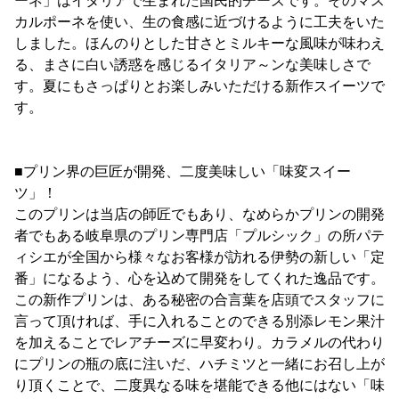
ーネ」はイタリアで生まれた国民的チーズです。そのマス
カルポーネを使い、生の食感に近づけるように工夫をいた
しました。ほんのりとした甘さとミルキーな風味が味わえ
る、まさに白い誘惑を感じるイタリア～ンな美味しさで
す。夏にもさっぱりとお楽しみいただける新作スイーツで
す。
■プリン界の巨匠が開発、二度美味しい「味変スイー
ツ」！
このプリンは当店の師匠でもあり、なめらかプリンの開発
者でもある岐阜県のプリン専門店「プルシック」の所パテ
ィシエが全国から様々なお客様が訪れる伊勢の新しい「定
番」になるよう、心を込めて開発をしてくれた逸品です。
この新作プリンは、ある秘密の合言葉を店頭でスタッフに
言って頂ければ、手に入れることのできる別添レモン果汁
を加えることでレアチーズに早変わり。カラメルの代わり
にプリンの瓶の底に注いだ、ハチミツと一緒にお召し上が
り頂くことで、二度異なる味を堪能できる他にはない「味