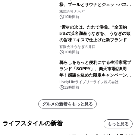
様、プールとサウナとジェットバス付
きで Villa Mon Temps AWAJIの連泊
株式会社ぷらど
素泊りプラン
10時間前
“素材の次は、たれで勝負。”全国約
5％の浜名湖産うなぎを、 うなぎの頭
の旨味エキスで仕上げた新ブランド
「井口の誉」誕生
有限会社うなぎの井口
10時間前
暮らしをもっと便利にする生活家電ブ
ランド「SOPPY」、楽天市場店5周
年！感謝を込めた限定キャンペーンを
8月10日より開催
LivelyLifeライブリーライフ株式会社
12時間前
グルメの新着をもっと見る
ライフスタイルの新着
もっと見る