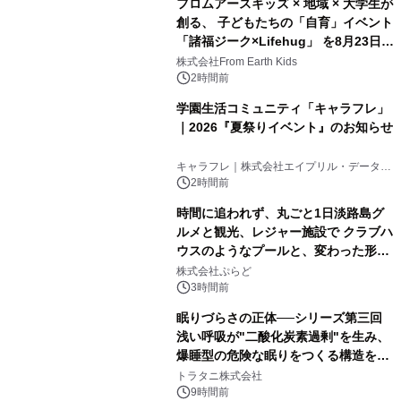
フロムアースキッズ × 地域 × 大学生が
創る、 子どもたちの「自育」イベント
「諸福ジーク×Lifehug」 を8月23日
(日)開催
株式会社From Earth Kids
2時間前
学園生活コミュニティ「キャラフレ」
｜2026『夏祭りイベント』のお知らせ
キャラフレ｜株式会社エイプリル・データ・
デザインズ
2時間前
時間に追われず、丸ごと1日淡路島グ
ルメと観光、レジャー施設で クラブハ
ウスのようなプールと、変わった形の
サウナも 「THE BOXY AWAJI」のお
株式会社ぷらど
得な素泊まり連泊プランで
3時間前
眠りづらさの正体──シリーズ第三回
浅い呼吸が"二酸化炭素過剰"を生み、
爆睡型の危険な眠りをつくる構造を解
説
トラタニ株式会社
9時間前