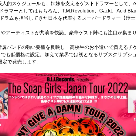
殺人的スケジュールも、姉妹を支えるゲストドラマーとして、ex S
のドラマーとしてはもちろん、T.M.Revolution、Gackt、Acid Blac
onなどのドラムも担当してきた日本を代表するスーパードラマー【淳
トやアーティストが共演を快諾。豪華ゲスト陣にも注目が集ま
ords.は所属バンドの強い要望を反映し「高校生のお小遣いで買える
トでも低価格に設定。加えて業界では初となるサブスクリプショ
限定で発売します。