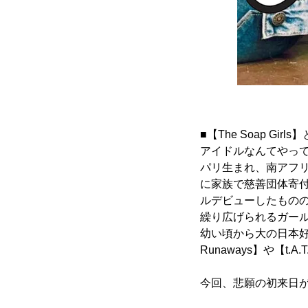
■【The Soap Girls
アイドルなんてやっ
パリ生まれ、南アフ
に家族で慈善団体寄付用
ルデビューしたものの
繰り広げられるガー
幼い頃から大の日本好
Runaways】や【
今回、悲願の初来日