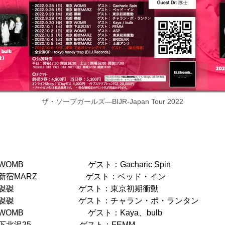
ザ・ソープガールズ―BIJR-Japan Tour 2022
) 東京 WOMB ゲスト：Gacharic Spin
(月) 東京 新宿MARZ ゲスト：ベッド・イン
8(水) 京都 磔磔 ゲスト：東京初期衝動
9(木) 京都 磔磔 ゲスト：チャラン・ポ・ランタン
金) 東京 WOMB ゲスト：Kaya、bulb
土) 東京 下北沢25 ゲスト：FEMM