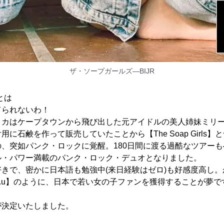
ザ・ソープガールズ―BIJR
】とは
てられないわ！
リカはケープタウンから飛び出した元アイドルの美人姉妹ミリ
に石鹸を作って販売していたことから【The Soap Girls】
、突如パンク・ロックに覚醒。180日間に渡る過酷なツアー
ル・パワー満載のパンク・ロック・デュオとなりました。
きで、密かに日本語も勉強中(来日経験はゼロ)も好感度高し。か
t.A.T.u】のように、日本で若い女の子ファンを獲得することが夢
が決定いたしました。