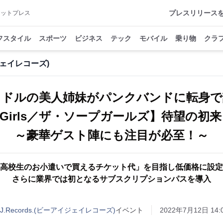
プレスリリース
アットプレス
フスタイル
スポーツ
ビジネス
テック
モバイル
乗り物
クラ
ーアイジェイレコーズ)
イドルの美人姉妹がパンクバンドに転身で
oap Girls／ザ・ソープガールズ】待望の
～豪華ゲスト陣にも注目が必至！～
「高校生のお小遣いで買えるチケット代」を目指し低価格に設
さらに業界では初となるサブスクリプションパスを導入
.、B.I.J.Records.(ビーアイジェイレコーズ)
イベント
2022年7月12日 14: