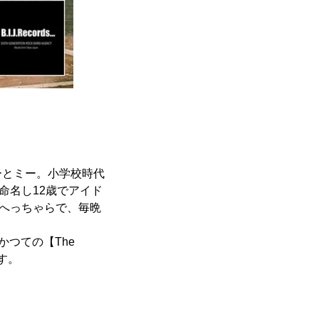
ーとミー。小学校時代
と命名し12歳でアイド
もへっちゃらで、毎晩
つての【The
です。