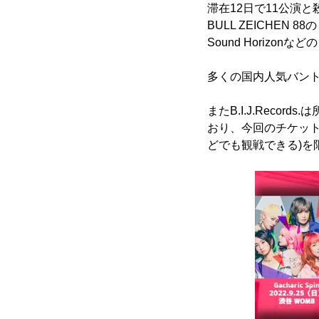
滞在12日で11公演と
BULL ZEICHEN 88
Sound Horiz
多くの国内人気バン
またB.I.J.Rec
おり、今回のチケッ
どでも観戦できる)を