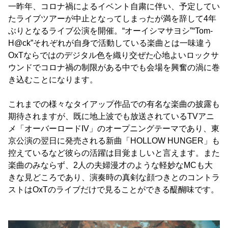
一昨年、コロナ禍によるイベント自粛に伴い、予定してい
たライブツアーが中止となってしまったが満を辞して4年
ぶりとなるライブ公演を開催。“オーイシマサヨシ”“Tom-
H@ck”それぞれが自身で活動している楽曲とは一味違う
OxTならではのデジタル色を織り交ぜた心地よいロックサ
ウンドでコロナ禍の制限がある中でも会場を興奮の渦に巻
き込むことになります。
これまでの様々なタイアップ作品での有名な楽曲の披露も
期待されますが、既に地上波でも放送されているTVアニ
メ「オーバーロードIV」のオープニングテーマであり、東
京公演の翌日に発売される新曲「HOLLOW HUNGER」も
控えているなど彼らの活躍は目覚ましいと言えます。また
楽曲のみならず、2人の夫婦漫才のような軽妙なMCも大
きな見どころであり、演奏時の真剣な顔つきとのコントラ
ストはOxTのライブだけで見ることができる醍醐味です。