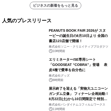
ビジネスの新着をもっと見る
人気のプレスリリース
PEANUTS BOOK FAIR 2026が スヌ
ーピーの誕生日の8月10日より 全国の
書店123店舗で開催！
1
株式会社ソニー・クリエイティブプロダクツ
10時間前
エリミネーター/SE専用シート
「GOODSEAT “COBRA”」登場 表
皮4種で愛車を自分色に
2
株式会社グッズ
8時間前
展示終了を迎える「実物大ユニコーン
ガンダム立像」 フィナーレ企画始動！
8月22日(土)から10日間限定で 特別映
3
像『UNICORN GUNDAM Statue ―
株式会社バンダイナムコフィルムワークス
BEYOND POSSIBILITY ―』を上映！
11時間前