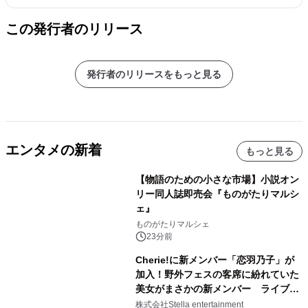
この発行者のリリース
発行者のリリースをもっと見る
エンタメの新着
もっと見る
【物語のための小さな市場】小説オン
リー同人誌即売会『ものがたりマルシ
ェ』
ものがたりマルシェ
23分前
Cherie!に新メンバー「恋羽乃子」が
加入！野外フェスの客席に紛れていた
美女がまさかの新メンバー ライブ中
のサプライズ発表に会場騒然
株式会社Stella entertainment