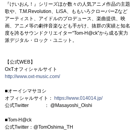
『けいおん！』シリーズほか数々の人気アニメ作品の主題
歌や、T.M.Revolution、LiSA、ももいろクローバーZなど
アーティスト、アイドルのプロデュース、楽曲提供、映
画、アニメ等の劇伴音楽なども手がけ、抜群の実績と知名
度を誇るサウンドクリエイター“Tom-H@ck”から成る実力
派デジタル・ロック・ユニット。
【公式WEB】
OxTオフィシャルサイト
http://www.oxt-music.com/
■オーイシマサヨシ
オフィシャルサイト：
https://www.014014.jp/
公式Twitter ： @Masayoshi_Oishi
■Tom-H@ck
公式Twitter：@TomOshima_TH