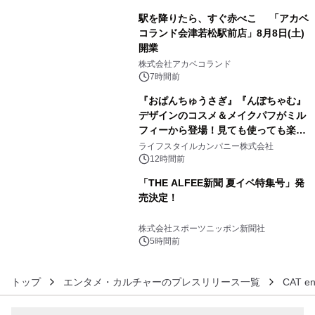
駅を降りたら、すぐ赤べこ 「アカベ
コランド会津若松駅前店」8月8日(土)
開業
4
株式会社アカベコランド
7時間前
『おぱんちゅうさぎ』『んぽちゃむ』
デザインのコスメ＆メイクパフがミル
フィーから登場！見ても使っても楽し
5
い、ポップでキュートなコレクショ
ライフスタイルカンパニー株式会社
ン。
12時間前
「THE ALFEE新聞 夏イベ特集号」発
売決定！
6
株式会社スポーツニッポン新聞社
5時間前
トップ
エンタメ・カルチャーのプレスリリース一覧
CAT e