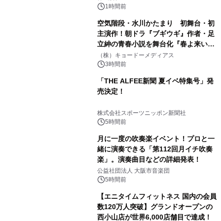
1時間前
空気階段・水川かたまり 初舞台・初
主演作！朝ドラ『ブギウギ』作者・足
立紳の青春小説を舞台化『春よ来い、
マジで来い』キービジュアル解禁！
（株）キョードーメディアス
3時間前
「THE ALFEE新聞 夏イベ特集号」発
売決定！
株式会社スポーツニッポン新聞社
5時間前
月に一度の吹奏楽イベント！プロと一
緒に演奏できる「第112回月イチ吹奏
楽」。演奏曲目などの詳細発表！
公益社団法人 大阪市音楽団
5時間前
【エニタイムフィットネス 国内の会員
数120万人突破】グランドオープンの
西小山店が世界6,000店舗目で達成！