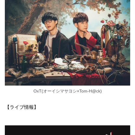
OxT(オーイシマサヨシ×Tom-H@ck)
【ライブ情報】