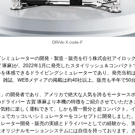
DRiVe-X code-F
グシミュレーターの開発・製造・販売を行う株式会社アイロック
 琢麻)が、2022年1月に発売したスタイリッシュ＆コンパク
を体感できるドライビングシミュレーターであり、発売当初は、公
V、雑誌、WEBメディアの掲載は約40社以上。販売も半年で50
e-X」の開発者であり、アメリカで絶大な人気を誇るモータースポ
ドライバー 古賀 琢麻より本機の特徴をご紹介させていただき
自宅で気軽に楽しく運転できて、しかも畳一畳分と超コンパクト。
シュでカッコいいシミュレーターをコンセプトに開発しました
ュレーター開発・販売の実績とドライバーとしての経験から、
社オリジナルモーションシステムには自信を持っております。