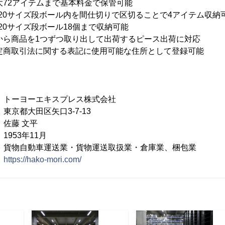
72アイテムまで基本料金で保管可能
ボール内を間仕切りで区切ることで4アイテム収納
段ボール18個まで収納可能
を1つずつ取り出して出荷するピース出荷に対応
法に関する表記に使用可能な住所として登録可能
ヨーエキスプレス株式会社
大田区矢口3-7-13
藤 文平
3年11月
物自動車運送業・貨物運送取扱業・倉庫業、梱包業
：
https://hako-mori.com/