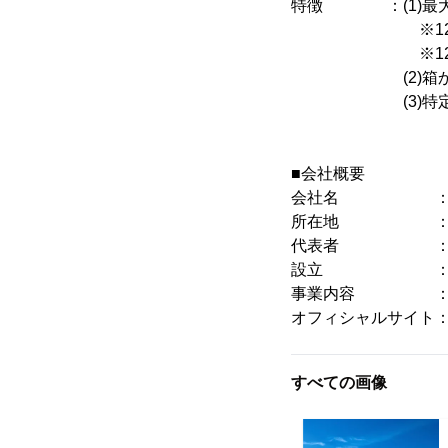
特徴 ：(1)最大
※120サイズ段
※120サイズ
(2)箱から商品
(3)特定商取引
■会社概要
会社名 ： トー
所在地 ： 東京都
代表者 ： 佐
設立 ： 195
事業内容 ： 貨
オフィシャルサイト
すべての画像