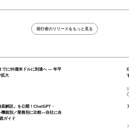
発行者のリリースをもっと見る
までに95億米ドルに到達へ ― 年平
で拡大
D
徹底解説」を公開！ChatGPT・
audeを機能別／業務別に比較―自社に合
実践ガイド