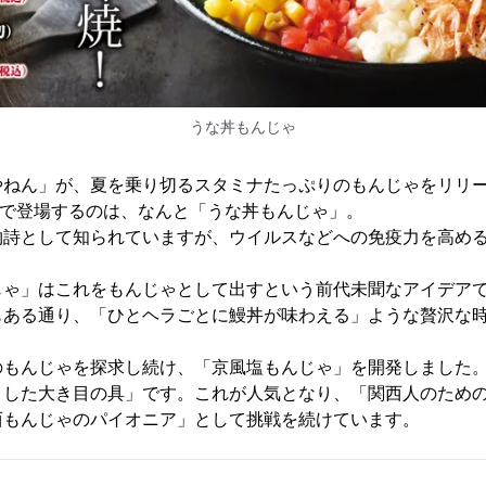
うな丼もんじゃ
やねん」が、夏を乗り切るスタミナたっぷりのもんじゃをリリ
各店で登場するのは、なんと「うな丼もんじゃ」。
物詩として知られていますが、ウイルスなどへの免疫力を高める
じゃ」はこれをもんじゃとして出すという前代未聞なアイデア
もある通り、「ひとヘラごとに鰻丼が味わえる」ような贅沢な
のもんじゃを探求し続け、「京風塩もんじゃ」を開発しました
とした大き目の具」です。これが人気となり、「関西人のため
西もんじゃのパイオニア」として挑戦を続けています。