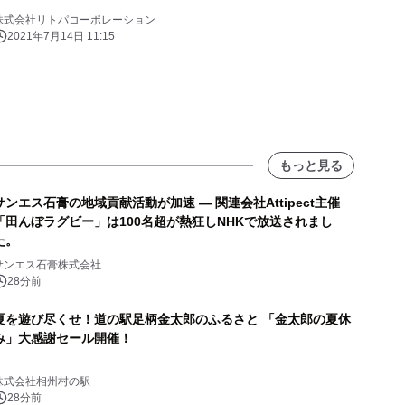
株式会社リトパコーポレーション
2021年7月14日 11:15
もっと見る
サンエス石膏の地域貢献活動が加速 ― 関連会社Attipect主催
「田んぼラグビー」は100名超が熱狂しNHKで放送されまし
た。
サンエス石膏株式会社
28分前
夏を遊び尽くせ！道の駅足柄金太郎のふるさと 「金太郎の夏休
み」大感謝セール開催！
株式会社相州村の駅
28分前