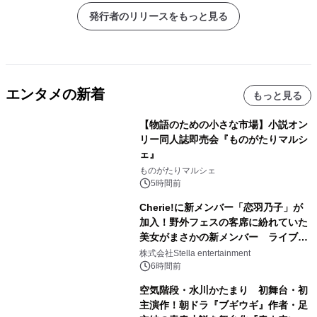
発行者のリリースをもっと見る
エンタメの新着
もっと見る
【物語のための小さな市場】小説オン
リー同人誌即売会『ものがたりマルシ
ェ』
ものがたりマルシェ
5時間前
Cherie!に新メンバー「恋羽乃子」が
加入！野外フェスの客席に紛れていた
美女がまさかの新メンバー ライブ中
のサプライズ発表に会場騒然
株式会社Stella entertainment
6時間前
空気階段・水川かたまり 初舞台・初
主演作！朝ドラ『ブギウギ』作者・足