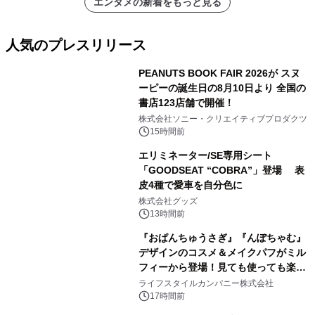
エンタメの新着をもっと見る
人気のプレスリリース
PEANUTS BOOK FAIR 2026が スヌ
ーピーの誕生日の8月10日より 全国の
書店123店舗で開催！
1
株式会社ソニー・クリエイティブプロダクツ
15時間前
エリミネーター/SE専用シート
「GOODSEAT “COBRA”」登場 表
皮4種で愛車を自分色に
2
株式会社グッズ
13時間前
『おぱんちゅうさぎ』『んぽちゃむ』
デザインのコスメ＆メイクパフがミル
フィーから登場！見ても使っても楽し
3
い、ポップでキュートなコレクショ
ライフスタイルカンパニー株式会社
ン。
17時間前