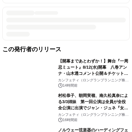
この発行者のリリース
【開幕まであとわずか！】舞台『一周
忌ミュート』8/12(水)開幕 八巻アン
ナ・山木透コメント公開＆チケット発
売中
カンフェティ（ロングランプランニング株式
会社）
14時間前
村松恭子、朝岡実嶺、南久松真奈によ
る3/3姉妹 第一回公演は全員が全役
全公演に出演でジャン・ジュネ『女中
たち』を上演
カンフェティ（ロングランプランニング株式
会社）
16時間前
ノルウェー弦楽器のハーディングフェ