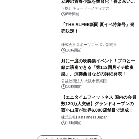
立紳の青春小説を舞台化『春よ来い、
マジで来い』キービジュアル解禁！
（株）キョードーメディアス
8時間前
「THE ALFEE新聞 夏イベ特集号」発
売決定！
株式会社スポーツニッポン新聞社
10時間前
月に一度の吹奏楽イベント！プロと一
緒に演奏できる「第112回月イチ吹奏
楽」。演奏曲目などの詳細発表！
公益社団法人 大阪市音楽団
10時間前
【エニタイムフィットネス 国内の会員
数120万人突破】グランドオープンの
西小山店が世界6,000店舗目で達成！
株式会社Fast Fitness Japan
11時間前