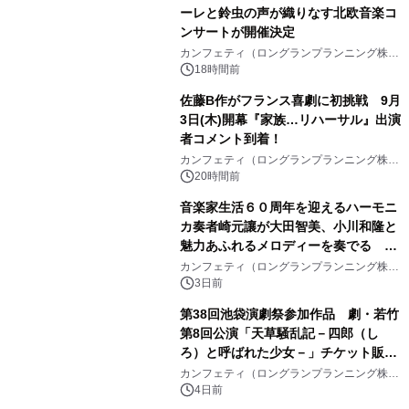
ーレと鈴虫の声が織りなす北欧音楽コ
ンサートが開催決定
カンフェティ（ロングランプランニング株式
会社）
18時間前
佐藤B作がフランス喜劇に初挑戦 9月
3日(木)開幕『家族…リハーサル』出演
者コメント到着！
カンフェティ（ロングランプランニング株式
会社）
20時間前
音楽家生活６０周年を迎えるハーモニ
カ奏者崎元讓が大田智美、小川和隆と
魅力あふれるメロディーを奏でる
『ファンタスティック・トリオⅢ』チ
カンフェティ（ロングランプランニング株式
会社）
ケット8月24日(月)～発売開始！
3日前
第38回池袋演劇祭参加作品 劇・若竹
第8回公演「天草騒乱記－四郎（し
ろ）と呼ばれた少女－」チケット販売
開始
カンフェティ（ロングランプランニング株式
会社）
4日前