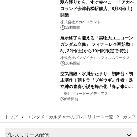
駅を降りたら、すぐ赤べこ 「アカベ
コランド会津若松駅前店」8月8日(土)
開業
4
株式会社アカベコランド
12時間前
展示終了を迎える「実物大ユニコーン
ガンダム立像」 フィナーレ企画始動！
8月22日(土)から10日間限定で 特別映
5
像『UNICORN GUNDAM Statue ―
株式会社バンダイナムコフィルムワークス
BEYOND POSSIBILITY ―』を上映！
16時間前
空気階段・水川かたまり 初舞台・初
主演作！朝ドラ『ブギウギ』作者・足
立紳の青春小説を舞台化『春よ来い、
6
マジで来い』キービジュアル解禁！
（株）キョードーメディアス
8時間前
トップ
エンタメ・カルチャーのプレスリリース一覧
カンフ
プレスリリース配信