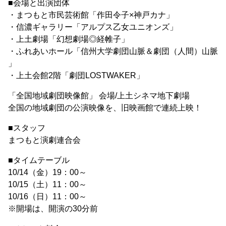
■会場と出演団体
・まつもと市民芸術館「作田令子×神戸カナ」
・信濃ギャラリー「アルプス乙女ユニオンズ」
・上土劇場「幻想劇場◎経帷子」
・ふれあいホール「信州大学劇団山脈＆劇団（人間）山脈
」
・上土会館2階「劇団LOSTWAKER」
「全国地域劇団映像館」 会場/上土シネマ地下劇場
全国の地域劇団の公演映像を、旧映画館で連続上映！
■スタッフ
まつもと演劇連合会
■タイムテーブル
10/14（金）19：00～
10/15（土）11：00～
10/16（日）11：00～
※開場は、開演の30分前