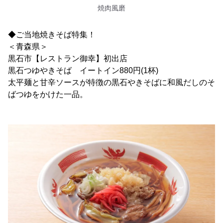
焼肉風磨
◆ご当地焼きそば特集！
＜青森県＞
黒石市【レストラン御幸】初出店
黒石つゆやきそば イートイン880円(1杯)
太平麺と甘辛ソースが特徴の黒石やきそばに和風だしのそ
ばつゆをかけた一品。