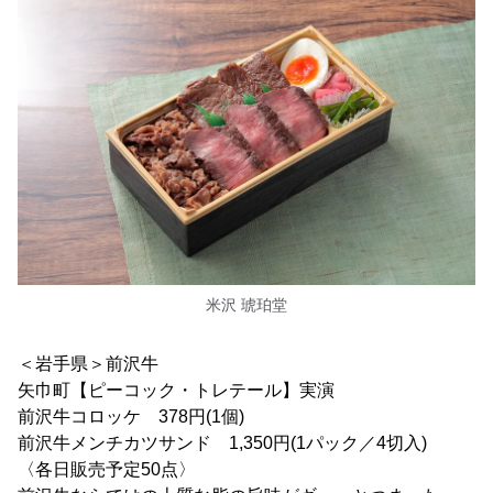
米沢 琥珀堂
＜岩手県＞前沢牛
矢巾町【ピーコック・トレテール】実演
前沢牛コロッケ 378円(1個)
前沢牛メンチカツサンド 1,350円(1パック／4切入)
〈各日販売予定50点〉