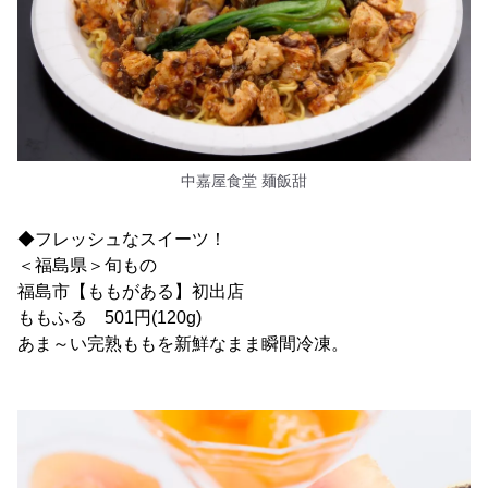
中嘉屋食堂 麺飯甜
◆フレッシュなスイーツ！
＜福島県＞旬もの
福島市【ももがある】初出店
ももふる 501円(120g)
あま～い完熟ももを新鮮なまま瞬間冷凍。