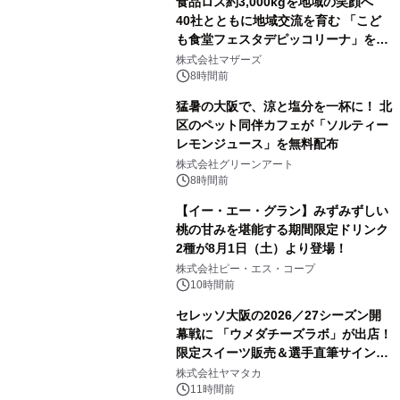
食品ロス約3,000kgを地域の笑顔へ
40社とともに地域交流を育む 「こど
も食堂フェスタデピッコリーナ」を9
月5日(土)開催
株式会社マザーズ
8時間前
猛暑の大阪で、涼と塩分を一杯に！ 北
区のペット同伴カフェが「ソルティー
レモンジュース」を無料配布
株式会社グリーンアート
8時間前
【イー・エー・グラン】みずみずしい
桃の甘みを堪能する期間限定ドリンク
2種が8月1日（土）より登場！
株式会社ピー・エス・コープ
10時間前
セレッソ大阪の2026／27シーズン開
幕戦に 「ウメダチーズラボ」が出店！
限定スイーツ販売＆選手直筆サイング
ッズが当たる抽選会を 8月8日に開催
株式会社ヤマタカ
11時間前