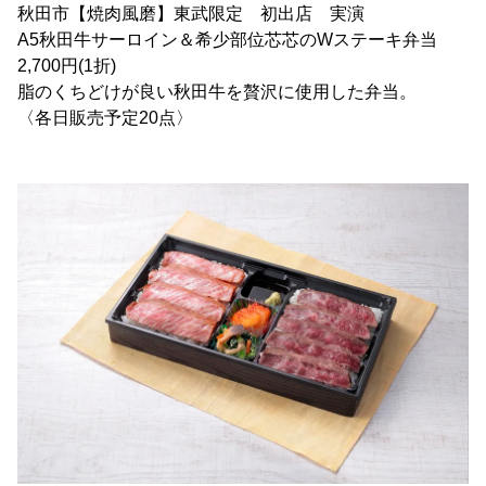
秋田市【焼肉風磨】東武限定 初出店 実演
A5秋田牛サーロイン＆希少部位芯芯のWステーキ弁当
2,700円(1折)
脂のくちどけが良い秋田牛を贅沢に使用した弁当。
〈各日販売予定20点〉