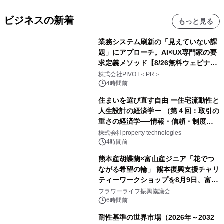
ビジネスの新着
もっと見る
業務システム刷新の「見えていない課
題」にアプローチ。AI×UX専門家の要
求定義メソッド【8/26無料ウェビナ
ー】株式会社PIVOT
株式会社PIVOT＜PR＞
4時間前
住まいを選び直す自由 ー住宅流動性と
人生設計の経済学ー （第４回：取引の
重さの経済学──情報・信頼・制度を
PropTechはどう組み替えるか）｜
株式会社property technologies
PropTech-Lab
4時間前
熊本産胡蝶蘭×富山産ジニア「花でつ
ながる希望の輪」 熊本復興支援チャリ
ティーワークショップを8月9日、富
山・射水で開催
フラワーライフ振興協議会
6時間前
耐性基準の世界市場（2026年～2032