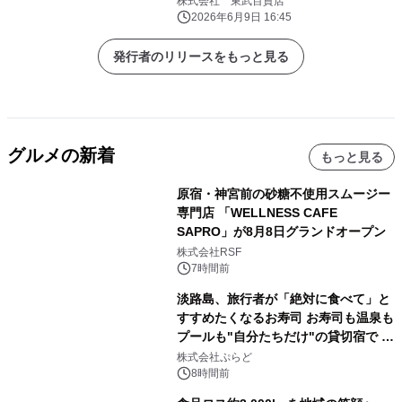
株式会社 東武百貨店
2026年6月9日 16:45
発行者のリリースをもっと見る
グルメの新着
もっと見る
原宿・神宮前の砂糖不使用スムージー
専門店 「WELLNESS CAFE
SAPRO」が8月8日グランドオープン
株式会社RSF
7時間前
淡路島、旅行者が「絶対に食べて」と
すすめたくなるお寿司 お寿司も温泉も
プールも"自分たちだけ"の貸切宿で 1
日1組限定「岩屋温泉 絵島別庭 海と
株式会社ぷらど
森」の握り寿司プラン
8時間前