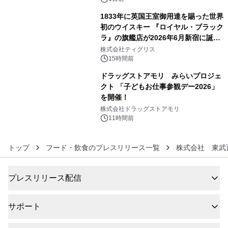
1833年に英国王室御用達を賜った世界
初のウイスキー 『ロイヤル・ブラック
ラ』の旗艦店が2026年6月新宿に誕
5
生 バカルディ ジャパンと連携した
株式会社ティグリス
没入型バー「BAR Arca」
15時間前
ドラッグストアモリ みらいプロジェ
クト 「子どもお仕事参観デー2026」
を開催！
6
株式会社ドラッグストアモリ
11時間前
トップ
フード・飲食のプレスリリース一覧
株式会社 東武
プレスリリース配信
サポート