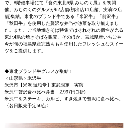
で、8階催事場にて「食の東北6県 みちのく展」を初開
催。みちのくのグルメが62店舗(初出店11店舗、実演22店
舗)集結。東北のブランド牛である「米沢牛」「前沢牛」
「秋田牛」を使用した贅沢な弁当や惣菜を取り揃えまし
た。また、ご当地焼きそば特集ではそれぞれの個性が光る
東北4県の焼きそばを販売。そのほか、宮城県産いちごや
今が旬の福島県産完熟ももを使用したフレッシュなスイー
ツをご提供します。
◆東北ブランド牛グルメが集結！
＜山形県＞米沢牛
米沢市【米沢 琥珀堂】東武限定 実演
米沢牛贅沢食べ比べ弁当 2,997円(1折)
米沢牛をステーキ、カルビ、すき焼きで贅沢に食べ比べ。
〈各日販売予定50点〉