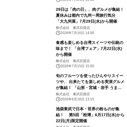
29日は「肉の日」、肉グルメが集結！
夏休みは都内で九州一周旅行気分
「大九州展」7月29日(水)から開催
株式会社 東武百貨店
2026年7月16日 14:00
食感も楽しめる台湾スイーツや伝統の
味まで！ 「台湾フェア」7月22日(水)
から開催
株式会社 東武百貨店
2026年7月15日 15:00
旬のフルーツを使ったひんやりスイー
ツや、 出来たてを楽しめる実演グルメ
が集結！ 「山形・宮城・岩手 うまい
ものめぐり」6月24日(水)から開催
株式会社 東武百貨店
2026年6月16日 13:15
池袋東武で日本・世界の粉ものが集
結！ 第5回「粉博」6月17日(水)から
22日(月)限定開催