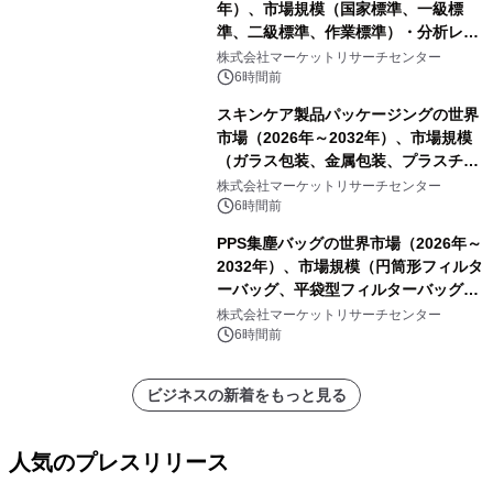
年）、市場規模（国家標準、一級標
準、二級標準、作業標準）・分析レポ
ートを発表
株式会社マーケットリサーチセンター
6時間前
スキンケア製品パッケージングの世界
市場（2026年～2032年）、市場規模
（ガラス包装、金属包装、プラスチッ
ク包装、その他）・分析レポートを発
株式会社マーケットリサーチセンター
表
6時間前
PPS集塵バッグの世界市場（2026年～
2032年）、市場規模（円筒形フィルタ
ーバッグ、平袋型フィルターバッグ、
プリーツフィルターバッグ、その
株式会社マーケットリサーチセンター
他）・分析レポートを発表
6時間前
ビジネスの新着をもっと見る
人気のプレスリリース