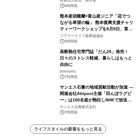
医療法人財団 興学会
6時間前
熊本産胡蝶蘭×富山産ジニア「花でつ
ながる希望の輪」 熊本復興支援チャリ
ティーワークショップを8月9日、富
山・射水で開催
フラワーライフ振興協議会
6時間前
高断熱住宅専門誌「だん25」発売！
日々のストレス軽減、暮らしはもっと
自由に
jimosumu
7時間前
サンエス石膏の地域貢献活動が加速 ―
関連会社Attipect主催「田んぼラグビ
ー」は100名超が熱狂しNHKで放送さ
れました。
サンエス石膏株式会社
7時間前
ライフスタイルの新着をもっと見る