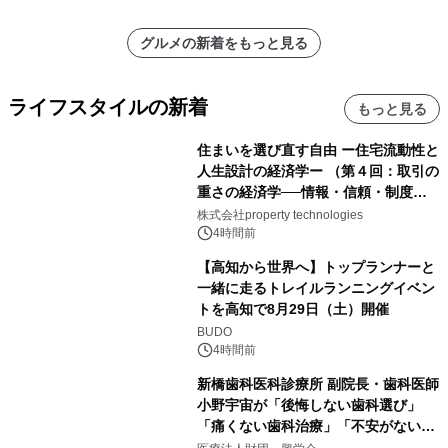
グルメの新着をもっと見る
ライフスタイルの新着
もっと見る
住まいを選び直す自由 ー住宅流動性と
人生設計の経済学ー （第４回：取引の
重さの経済学──情報・信頼・制度を
PropTechはどう組み替えるか）｜
株式会社property technologies
PropTech-Lab
4時間前
【高知から世界へ】トップランナーと
一緒に走るトレイルランニングイベン
トを高知で8月29日（土）開催
BUDO
4時間前
新橋歯科医科診療所 副院長・歯科医師
小野宇宙が「後悔しない歯科選び」
「痛くない歯科治療」「不安がない治
療計画」をテーマに専門監修