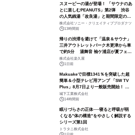
スヌーピーの湯が登場！ 「サウナのあ
とに楽しむPEANUTS」第2弾 渋谷
の人気銭湯「改良湯」と期間限定のコ
1
ラボレーション サウナイキタイコラ
株式会社ソニー・クリエイティブプロダクツ
ボグッズも発売決定！
13時間前
帰りの渋滞を避けて「温泉＆サウナ」
三井アウトレットパーク木更津から車
で約5分 湯舞音 袖ケ浦店が夏フェア
2
メニューを提供
株式会社楽久屋
1日前
Makuakeで目標1341％を突破した超
簡単＆小型テレビ用アンプ 「SW TV
Plus」8月7日より一般販売開始！ ケ
3
ーブル1本つなぐだけ、テレビの音が
城下工業株式会社
ぐっと豊かに
14時間前
眠りづらさの正体──寝ると呼吸が弱
くなる"体の構造"をやさしく解説する
シリーズ第1回
4
トラタニ株式会社
1日前