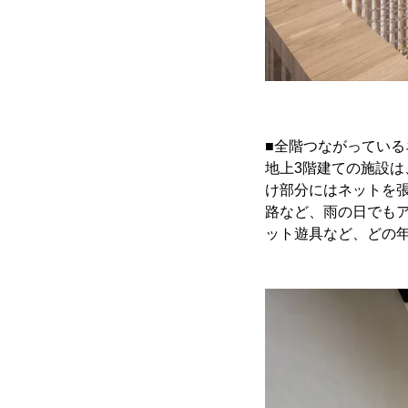
■全階つながってい
地上3階建ての施設は
け部分にはネットを
路など、雨の日でも
ット遊具など、どの