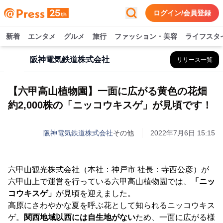
ログイン/会員登録
新着
エンタメ
グルメ
旅行
ファッション・美容
ライフスタ
阪神電気鉄道株式会社
リリース一覧
【六甲高山植物園】一面に広がる黄色の花畑
約2,000株の「ニッコウキスゲ」が見頃です！
阪神電気鉄道株式会社
その他
2022年7月6日 15:15
六甲山観光株式会社（本社：神戸市 社長：寺西公彦）が
六甲山上で運営を行っている六甲高山植物園では、
「ニッ
コウキスゲ」
が見頃を迎えました。
高原にさわやかな夏を呼ぶ花として知られるニッコウキス
ゲ。
関西地域以西には自生地がない
ため、一面に広がる様