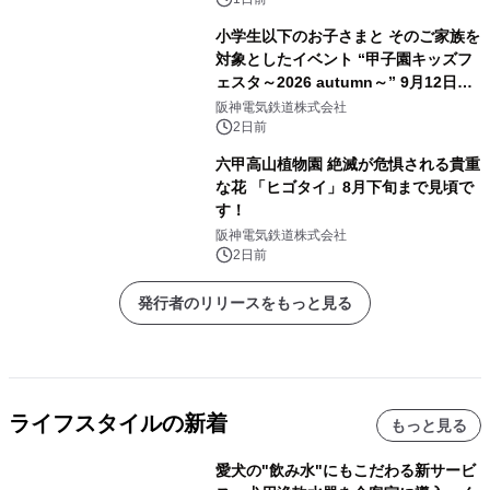
Week”を受賞した 相撲エンタテイン
メントが欧州へ挑戦～
小学生以下のお子さまと そのご家族を
対象としたイベント “甲子園キッズフ
ェスタ～2026 autumn～” 9月12日
（土）開催決定！ ～はたらくくるまが
阪神電気鉄道株式会社
阪神甲子園球場に大集合！～
2日前
六甲高山植物園 絶滅が危惧される貴重
な花 「ヒゴタイ」8月下旬まで見頃で
す！
阪神電気鉄道株式会社
2日前
発行者のリリースをもっと見る
ライフスタイルの新着
もっと見る
愛犬の"飲み水"にもこだわる新サービ