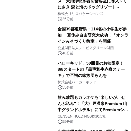
ス 犬用浄軟水器を全客室に導入～く
にさき 森と海のドッグリゾート～
株式会社リロバケーションズ
25分前
全国39都道府県・114名の小学生が参
加 夏休み自由研究大成功！「オンラ
インみそづくり教室」を開催
公益財団法人ノエビアグリーン財団
40分前
ハローキッド、50回目のお盆限定！
8/8スタートの「黒毛和牛赤身ステー
キ」で至福の家族団らんを
株式会社バーガーキッド
55分前
飲み放題もカラオケも”楽しいが、ぜ
んぶ込み”！『大江戸温泉Premium 山
中グランドホテル』にてPremiumシリ
ーズ初のオールインクルーシブ導入
GENSEN HOLDINGS株式会社
55分前