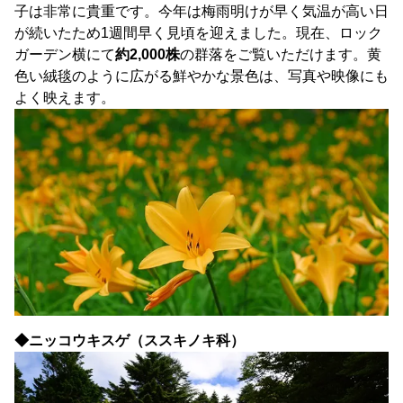
子は非常に貴重です。今年は梅雨明けが早く気温が高い日
が続いたため1週間早く見頃を迎えました。現在、ロック
ガーデン横にて
約2,000株
の群落をご覧いただけます。黄
色い絨毯のように広がる鮮やかな景色は、写真や映像にも
よく映えます。
◆ニッコウキスゲ（ススキノキ科）