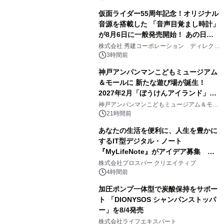
仮面ライダー55周年記念！オリジナル
音源を搭載した 「音声目覚まし時計」
が8月6日に一般発売開始！ あの日の
2
大興奮が今甦る
株式会社 秀建コーポレーション ディレクト
アートギャラリー
3時間前
神戸アンパンマンこどもミュージアム
＆モールに 新たな遊び場が誕生！
2027年2月「ぼうけんアイランド」が
3
オープン
神戸アンパンマンこどもミュージアム＆モー
ル
21時間前
あなたの生活を便利に、人生を豊かに
するIT型デジタル・ノート
『MyLifeNote』がアイデア募集 優
4
秀賞100名に1年間無償試用
株式会社プロスパー クリエイティブ
4時間前
加圧ポンプ一体型で炭酸保持をサポー
ト 「DIONYSOS シャンパンストッパ
ー」を8/4発売
5
株式会社ライフエキスパート