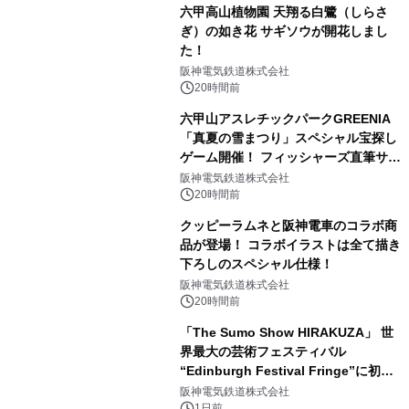
六甲高山植物園 天翔る白鷺（しらさ
ぎ）の如き花 サギソウが開花しまし
た！
阪神電気鉄道株式会社
20時間前
六甲山アスレチックパークGREENIA
「真夏の雪まつり」スペシャル宝探し
ゲーム開催！ フィッシャーズ直筆サイ
ン色紙など豪華景品が登場！
阪神電気鉄道株式会社
20時間前
クッピーラムネと阪神電車のコラボ商
品が登場！ コラボイラストは全て描き
下ろしのスペシャル仕様！
阪神電気鉄道株式会社
20時間前
「The Sumo Show HIRAKUZA」 世
界最大の芸術フェスティバル
“Edinburgh Festival Fringe”に初出
演！ ～豪州公演で“Pick of the
阪神電気鉄道株式会社
1日前