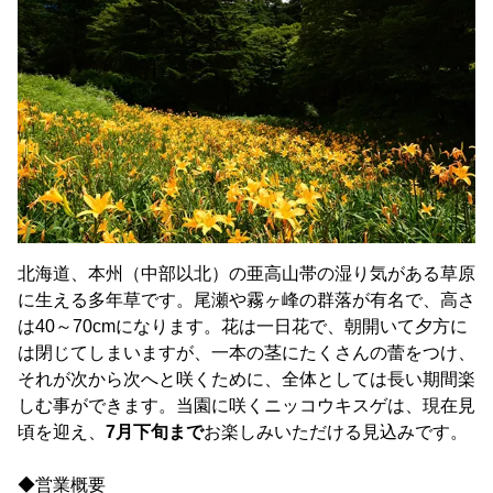
北海道、本州（中部以北）の亜高山帯の湿り気がある草原
に生える多年草です。尾瀬や霧ヶ峰の群落が有名で、高さ
は40～70cmになります。花は一日花で、朝開いて夕方に
は閉じてしまいますが、一本の茎にたくさんの蕾をつけ、
それが次から次へと咲くために、全体としては長い期間楽
しむ事ができます。当園に咲くニッコウキスゲは、現在見
頃を迎え、
7月下旬まで
お楽しみいただける見込みです。
◆営業概要