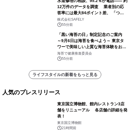
水道修理の相談、95.2％が電話―― 約
12万件のデータを調査 業者別の応
答率には最大84ポイント差、 「つな
がりやすさ」も選定基準に
株式会社SAFELY
55分前
「黒い海苔の日」制定記念のご案内
～9月6日は海苔を食べよう～ 東京タ
ワーで美味しい上質な海苔体験をお届
けします！
海苔で健康推進委員会
55分前
ライフスタイルの新着をもっと見る
人気のプレスリリース
東京国立博物館、館内レストラン3店
舗をリニューアル 各店舗の詳細を発
表！
1
東京国立博物館
21時間前